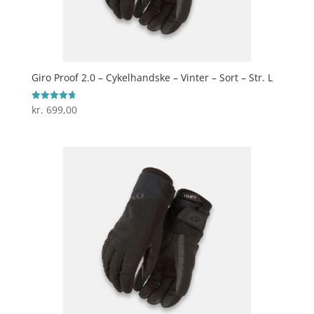
Giro Proof 2.0 – Cykelhandske – Vinter – Sort – Str. L
kr.
699,00
Vurderet
4.7
ud af 5