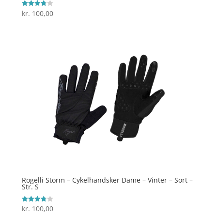
kr.
100,00
Vurderet
3.8
ud af 5
Rogelli Storm – Cykelhandsker Dame – Vinter – Sort –
Str. S
kr.
100,00
Vurderet
3.8