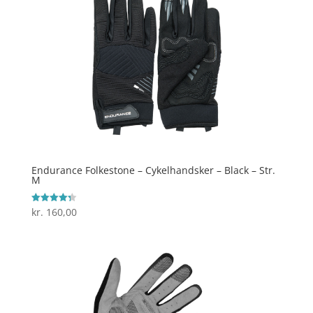
Endurance Folkestone – Cykelhandsker – Black – Str.
M
kr.
160,00
Vurderet
4.3
ud af 5