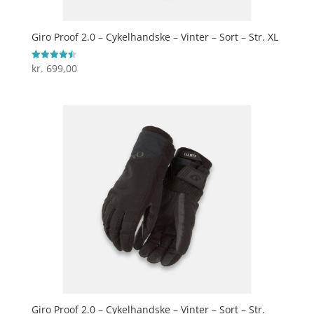
Giro Proof 2.0 – Cykelhandske – Vinter – Sort – Str. XL
kr.
699,00
Vurderet
4.5
ud af 5
Giro Proof 2.0 – Cykelhandske – Vinter – Sort – Str.