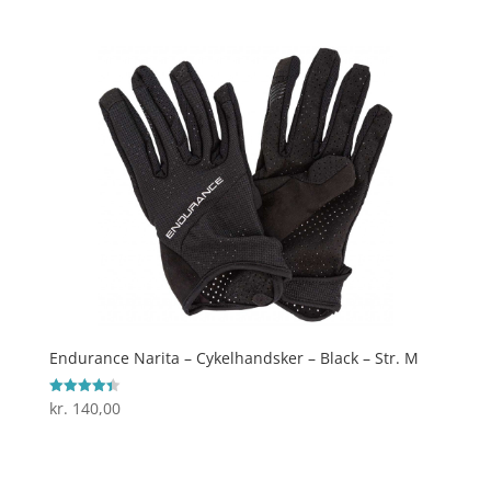
ud af 5
Endurance Narita – Cykelhandsker – Black – Str. M
kr.
140,00
Vurderet
4.4
ud af 5