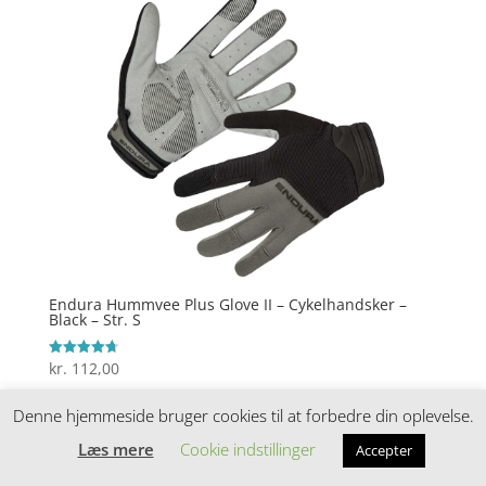
Endura Hummvee Plus Glove II – Cykelhandsker –
Black – Str. S
kr.
112,00
Vurderet
4.7
ud af 5
Denne hjemmeside bruger cookies til at forbedre din oplevelse.
Læs mere
Cookie indstillinger
Accepter