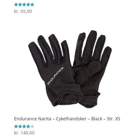
kr.
65,00
Vurderet
4.8
ud af 5
Endurance Narita – Cykelhandsker – Black – Str. XS
kr.
140,00
Vurderet
4
ud af 5