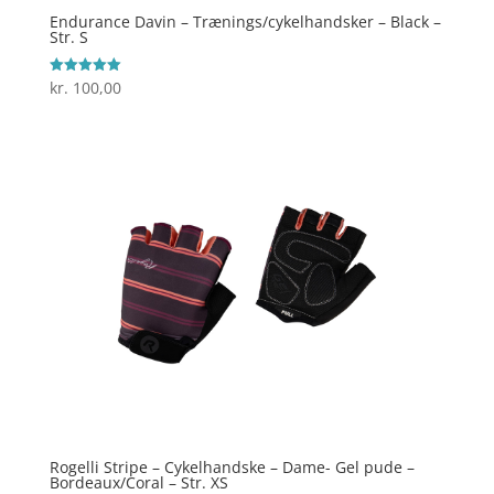
Endurance Davin – Trænings/cykelhandsker – Black –
Str. S
kr.
100,00
Vurderet
5
ud af 5
Rogelli Stripe – Cykelhandske – Dame- Gel pude –
Bordeaux/Coral – Str. XS