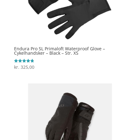
Endura Pro SL Primaloft Waterproof Glove –
Cykelhandsker – Black – Str. XS
kr.
325,00
Vurderet
4.8
ud af 5