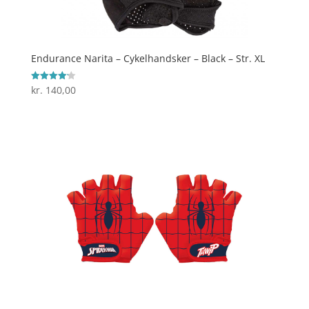
Endurance Narita – Cykelhandsker – Black – Str. XL
kr.
140,00
Vurderet
4.2
ud af 5