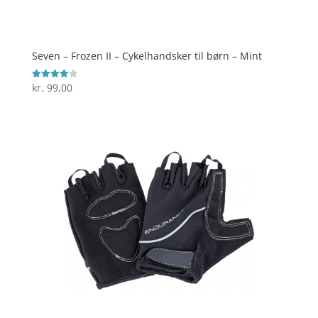
Seven – Frozen II – Cykelhandsker til børn – Mint
kr.
99,00
Vurderet
4.1
ud af 5