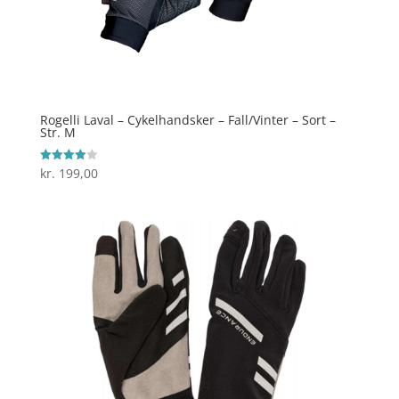
Rogelli Laval – Cykelhandsker – Fall/Vinter – Sort –
Str. M
kr.
199,00
Vurderet
4
ud af 5