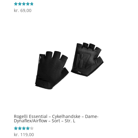
kr.
69,00
Vurderet
4.8
ud af 5
Rogelli Essential – Cykelhandske – Dame-
Dynaflex/Airflow – Sort – Str. L
kr.
119,00
Vurderet
4.2