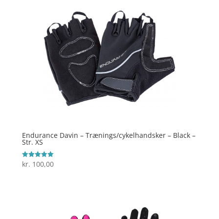
Endurance Davin – Trænings/cykelhandsker – Black –
Str. XS
kr.
100,00
Vurderet
5
ud af 5