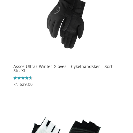
Assos Ultraz Winter Gloves – Cykelhandsker – Sort –
Str. XL
kr.
629,00
Vurderet
4.6
ud af 5