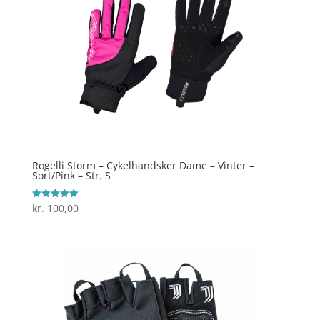
Rogelli Storm – Cykelhandsker Dame – Vinter –
Sort/Pink – Str. S
kr.
100,00
Vurderet
5
ud af 5