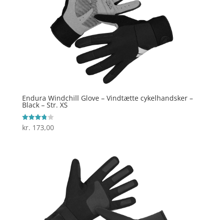
Endura Windchill Glove – Vindtætte cykelhandsker –
Black – Str. XS
kr.
173,00
Vurderet
3.8
ud af 5