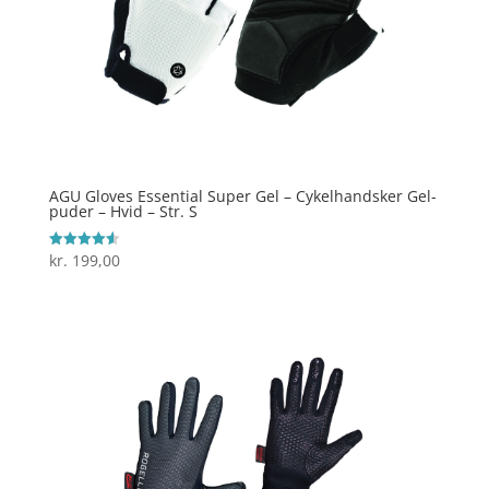
AGU Gloves Essential Super Gel – Cykelhandsker Gel-
puder – Hvid – Str. S
kr.
199,00
Vurderet
4.6
ud af 5