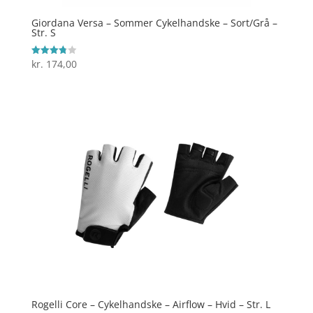
Giordana Versa – Sommer Cykelhandske – Sort/Grå –
Str. S
kr.
174,00
Vurderet
3.8
ud af 5
Rogelli Core – Cykelhandske – Airflow – Hvid – Str. L