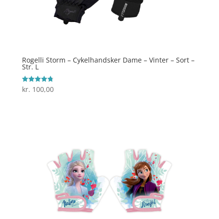
Rogelli Storm – Cykelhandsker Dame – Vinter – Sort –
Str. L
kr.
100,00
Vurderet
4.8
ud af 5