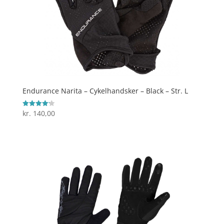
Endurance Narita – Cykelhandsker – Black – Str. L
kr.
140,00
Vurderet
4.2
ud af 5