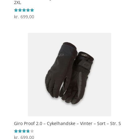
2XL
kr.
699,00
Vurderet
5
ud af 5
Giro Proof 2.0 – Cykelhandske – Vinter – Sort – Str. S
kr.
699,00
Vurderet