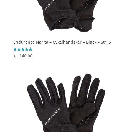
Endurance Narita – Cykelhandsker – Black – Str. S
kr.
140,00
Vurderet
5
ud af 5