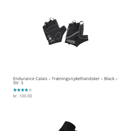
Endurance Calais – Trænings/cykelhandsker – Black –
Str. S
kr.
100,00
Vurderet
3.9
ud af 5