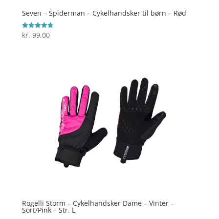
Seven – Spiderman – Cykelhandsker til børn – Rød
kr.
99,00
Vurderet
4.8
ud af 5
Rogelli Storm – Cykelhandsker Dame – Vinter –
Sort/Pink – Str. L