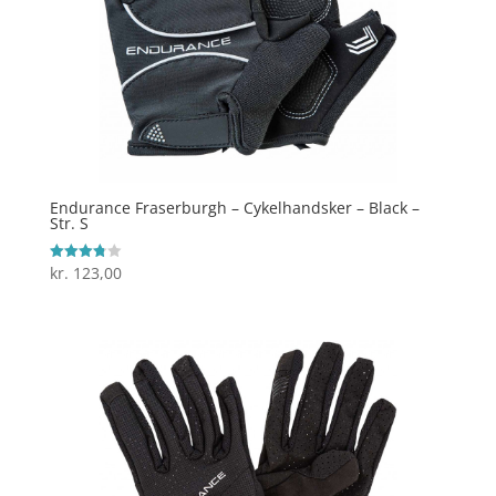
Endurance Fraserburgh – Cykelhandsker – Black –
Str. S
kr.
123,00
Vurderet
3.8
ud af 5