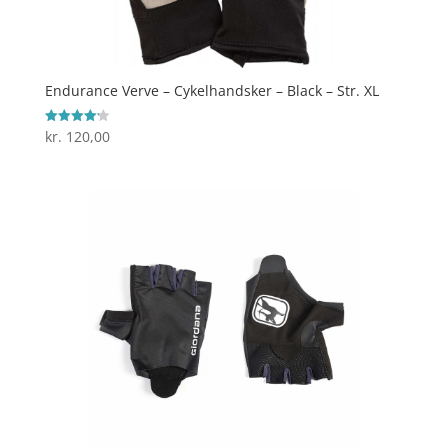
Endurance Verve – Cykelhandsker – Black – Str. XL
kr.
120,00
Vurderet
4.2
ud af 5