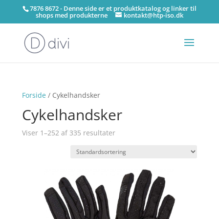
7876 8672 - Denne side er et produktkatalog og linker til
shops med produkterne
kontakt@htp-iso.dk
Forside
/ Cykelhandsker
Cykelhandsker
Viser 1–252 af 335 resultater