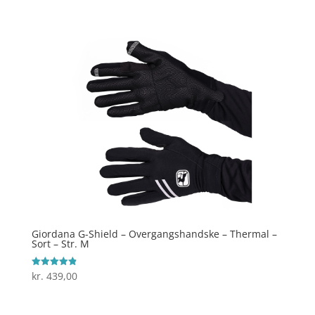
ud af 5
Giordana G-Shield – Overgangshandske – Thermal –
Sort – Str. M
kr.
439,00
Vurderet
4.9
ud af 5