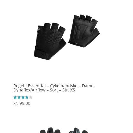
Rogelli Essential – Cykelhandske – Dame-
Dynaflex/Airflow – Sort – Str. XS
kr.
99,00
Vurderet
3.8
ud af 5