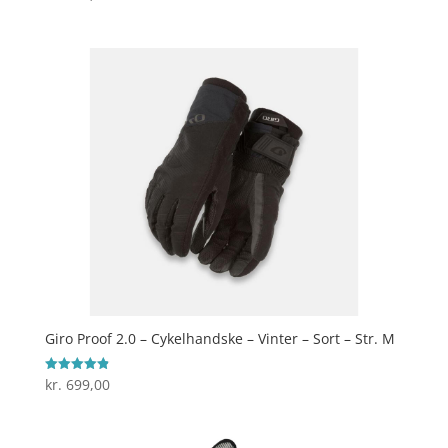
3.8
ud af 5
Giro Proof 2.0 – Cykelhandske – Vinter – Sort – Str. M
kr.
699,00
Vurderet
4.9
ud af 5