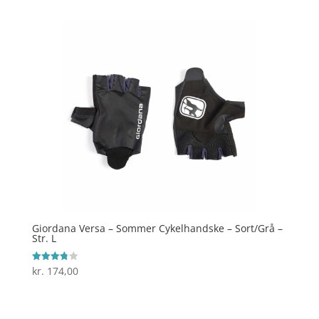
Giordana Versa – Sommer Cykelhandske – Sort/Grå –
Str. L
kr.
174,00
Vurderet
3.8
ud af 5