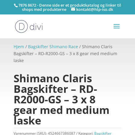
7876 8672 - Denne side er et produktkatalog og linker til
shops med produkterne
kontakt@htp-iso.dk
Hjem
/
Bagskifter Shimano Race
/ Shimano Claris
Bagskifter – RD-R2000-GS – 3 x 8 gear med medium
laske
Shimano Claris
Bagskifter – RD-
R2000-GS – 3 x 8
gear med medium
laske
Varenummer (SKU):
4524667386087
Kategori:
Bagskifter