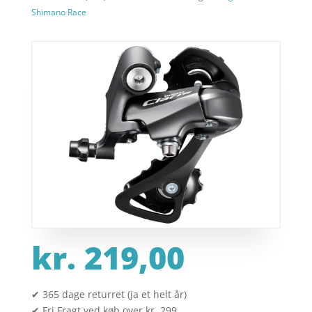
Shimano Race
kr.
219,00
✔ 365 dage returret (ja et helt år)
✔ Fri Fragt ved køb over kr. 299