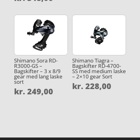
4.3
ud af 5
Shimano Sora RD-
Shimano Tiagra –
R3000-GS –
Bagskifter RD-4700-
Bagskifter – 3 x 8/9
SS med medium laske
gear med lang laske
– 2×10 gear Sort
sort
kr.
228,00
kr.
249,00