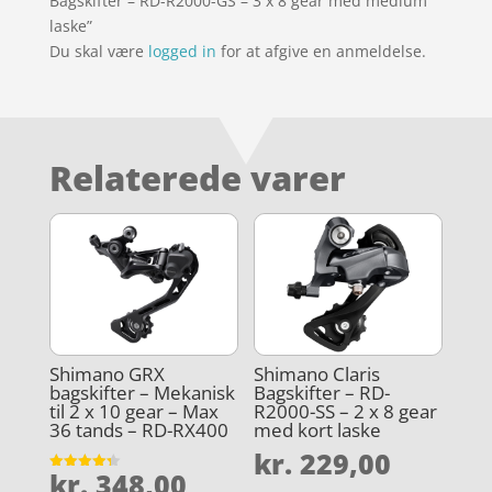
Bagskifter – RD-R2000-GS – 3 x 8 gear med medium
laske”
Du skal være
logged in
for at afgive en anmeldelse.
Relaterede varer
Shimano GRX
Shimano Claris
bagskifter – Mekanisk
Bagskifter – RD-
til 2 x 10 gear – Max
R2000-SS – 2 x 8 gear
36 tands – RD-RX400
med kort laske
kr.
229,00
kr.
348,00
Vurderet