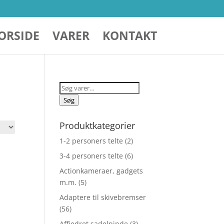
ORSIDE
VARER
KONTAKT
Søg
efter:
Søg
Produktkategorier
1-2 personers telte
(2)
3-4 personers telte
(6)
Actionkameraer, gadgets
m.m.
(5)
Adaptere til skivebremser
(56)
Affjedret sadelpinde
(3)