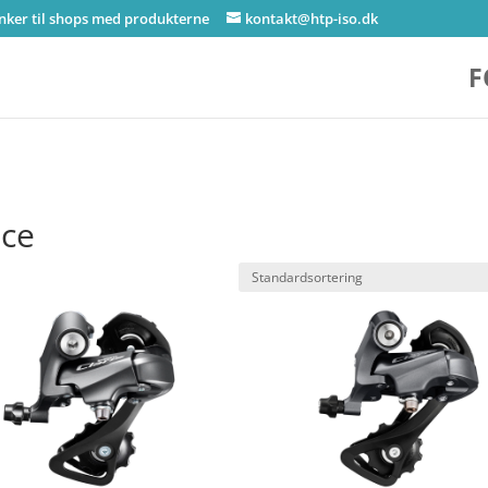
inker til shops med produkterne
kontakt@htp-iso.dk
F
ace