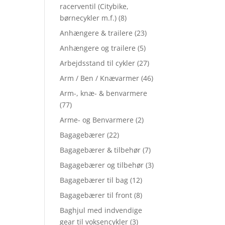
racerventil (Citybike,
børnecykler m.f.)
(8)
Anhængere & trailere
(23)
Anhængere og trailere
(5)
Arbejdsstand til cykler
(27)
Arm / Ben / Knævarmer
(46)
Arm-, knæ- & benvarmere
(77)
Arme- og Benvarmere
(2)
Bagagebærer
(22)
Bagagebærer & tilbehør
(7)
Bagagebærer og tilbehør
(3)
Bagagebærer til bag
(12)
Bagagebærer til front
(8)
Baghjul med indvendige
gear til voksencykler
(3)