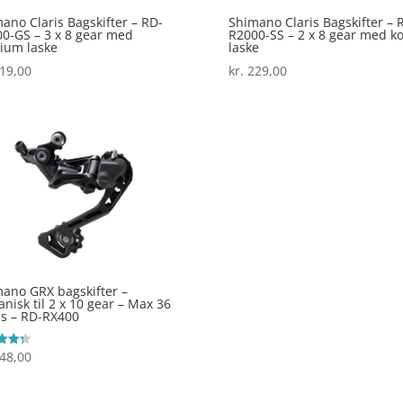
ano Claris Bagskifter – RD-
Shimano Claris Bagskifter – 
0-GS – 3 x 8 gear med
R2000-SS – 2 x 8 gear med ko
ium laske
laske
19,00
kr.
229,00
ano GRX bagskifter –
nisk til 2 x 10 gear – Max 36
s – RD-RX400
48,00
ret
 5