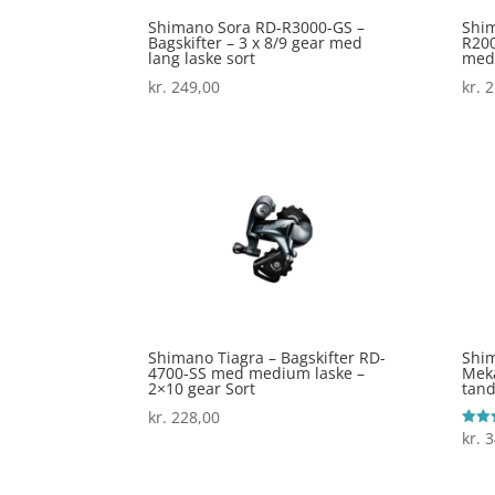
Shimano Sora RD-R3000-GS –
Shim
Bagskifter – 3 x 8/9 gear med
R200
lang laske sort
med
kr.
249,00
kr.
2
Shimano Tiagra – Bagskifter RD-
Shim
4700-SS med medium laske –
Meka
2×10 gear Sort
tand
kr.
228,00
kr.
3
Vurde
4.3
ud af