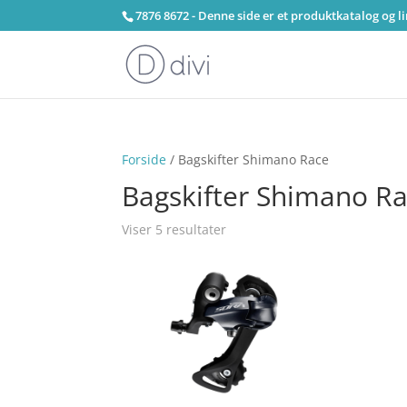
7876 8672 - Denne side er et produktkatalog og l
Forside
/ Bagskifter Shimano Race
Bagskifter Shimano R
Viser 5 resultater