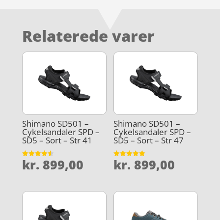
Relaterede varer
Shimano SD501 –
Shimano SD501 –
Cykelsandaler SPD –
Cykelsandaler SPD –
SD5 – Sort – Str 41
SD5 – Sort – Str 47
kr.
899,00
kr.
899,00
Vurderet
Vurderet
4.6
5
ud af 5
ud af 5