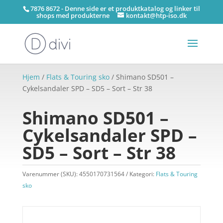
7876 8672 - Denne side er et produktkatalog og linker til
shops med produkterne
kontakt@htp-iso.dk
Hjem
/
Flats & Touring sko
/ Shimano SD501 –
Cykelsandaler SPD – SD5 – Sort – Str 38
Shimano SD501 –
Cykelsandaler SPD –
SD5 – Sort – Str 38
Varenummer (SKU):
4550170731564
Kategori:
Flats & Touring
sko