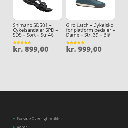
Shimano SD501 –
Giro Latch – Cykelsko
Cykelsandaler SPD –
for platform pedaler –
SD5 – Sort – Str 46
Dame – Str. 39 – Blå
kr.
899,00
kr.
999,00
Vurderet
Vurderet
4.7
4.9
ud af 5
ud af 5
Forside
Oversigt artikler
Varer