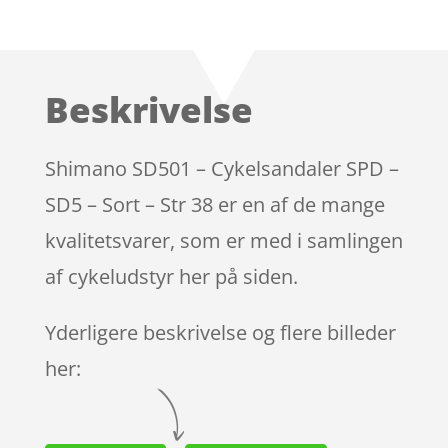
Bedømt
som
3.8
ud af 5
baseret
Beskrivelse
på
kundebed
ømmels
Shimano SD501 – Cykelsandaler SPD –
er
SD5 – Sort – Str 38 er en af de mange
kvalitetsvarer, som er med i samlingen
af cykeludstyr her på siden.
Yderligere beskrivelse og flere billeder
her: