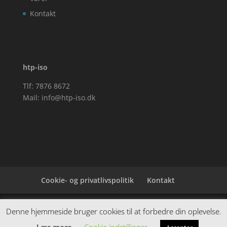
Kontakt
htp-iso
Tlf: 7876 8672
Mail:
info@htp-iso.dk
Cookie- og privatlivspolitik
Kontakt
Denne hjemmeside samler et bredt udvalg af
Denne hjemmeside bruger cookies til at forbedre din oplevelse.
spændende varer. Siden er et affiiliatesite, og nogle