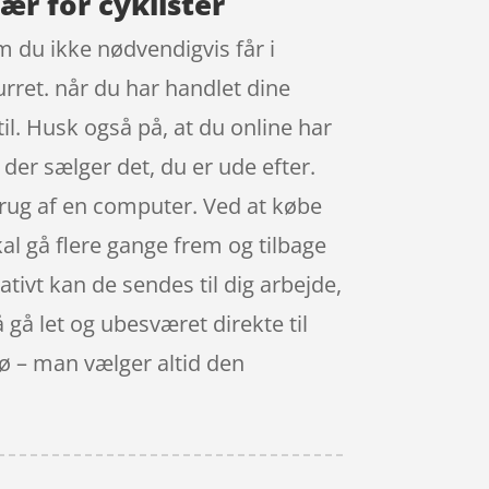
ær for cyklister
 du ikke nødvendigvis får i
urret. når du har handlet dine
il. Husk også på, at du online har
der sælger det, du er ude efter.
brug af en computer. Ved at købe
kal gå flere gange frem og tilbage
tivt kan de sendes til dig arbejde,
 gå let og ubesværet direkte til
kø – man vælger altid den