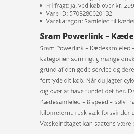
Fri fragt: Ja, ved køb over kr. 29
Vare ID: 5708280020132
Varekategori: Samleled til kæde
Sram Powerlink – Kædes
Sram Powerlink – Kædesamleled – 8
kategorien som rigtig mange ønsker
grund af den gode service og dere
fortryde dit køb. Når du jagter cy
dig over at have fundet det her. 
Kædesamleled – 8 speed – Sølv fr
kilometerne rask væk forsvinder u
Væskeindtaget kan sagtens være en