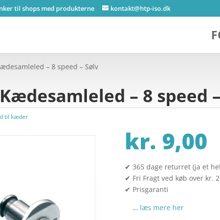
inker til shops med produkterne
kontakt@htp-iso.dk
F
Kædesamleled – 8 speed – Sølv
Kædesamleled – 8 speed –
d til kæder
kr.
9,00
✔ 365 dage returret (ja et hel
✔ Fri Fragt ved køb over kr. 
✔ Prisgaranti
…
læs mere her