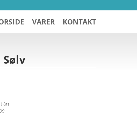
ORSIDE
VARER
KONTAKT
 Sølv
t år)
299