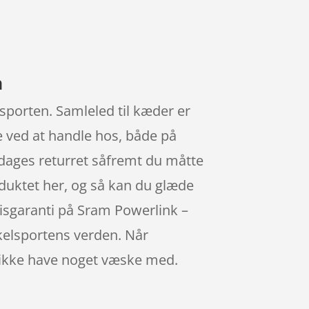
m
sporten. Samleled til kæder er
e ved at handle hos, både på
 dages returret såfremt du måtte
roduktet her, og så kan du glæde
risgaranti på Sram Powerlink –
kelsportens verden. Når
g ikke have noget væske med.