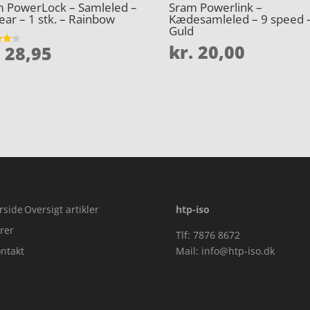
 PowerLock – Samleled –
Sram Powerlink –
ear – 1 stk. – Rainbow
Kædesamleled – 9 speed 
Guld
kr.
20,00
.
28,95
et
5
rside
Oversigt artikler
htp-iso
rer
Tlf: 7876 8672
ntakt
Mail:
info@htp-iso.dk