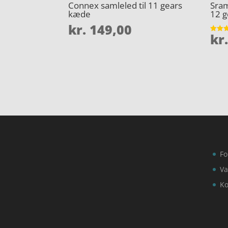
Connex samleled til 11 gears
Sram
kæde
12 g
kr.
149,00
kr
Vurder
4.1
ud af 
Fo
Va
Ko