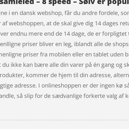
mleled – 8 speed – Sølv er popul
ne i en dansk webshop, får du andre fordele, som
 af webshoppen, at de skal give dig 14 dages ret
ver endnu mere end de 14 dage, de er forpligtet t
ligne priser bliver en leg, iblandt alle de shops 
nligne priser fra mobilen eller en tablet uden 
at du ikke kan bære alle din varer på én gang og s
produkter, kommer de hjem til din adresse, alterna
gtige adresse. I onlineshoppen er der ingen kø så
ndle, så slip for de sædvanlige forkerte valg af 