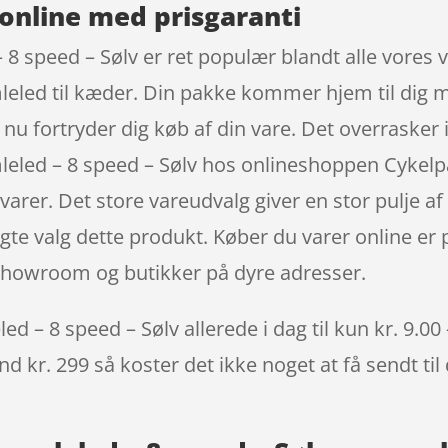
online med prisgaranti
 speed – Sølv er ret populær blandt alle vores v
mleled til kæder. Din pakke kommer hjem til dig
du nu fortryder dig køb af din vare. Det overraske
led – 8 speed – Sølv hos onlineshoppen Cykelpa
arer. Det store vareudvalg giver en stor pulje af
agte valg dette produkt. Køber du varer online er 
l showroom og butikker på dyre adresser.
– 8 speed – Sølv allerede i dag til kun kr. 9.00 
nd kr. 299 så koster det ikke noget at få sendt til