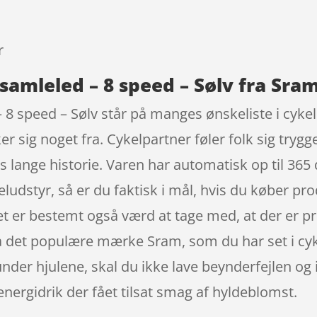
9
r
amleled – 8 speed – Sølv fra Sra
 speed – Sølv står på manges ønskeliste i cykel
 sig noget fra. Cykelpartner føler folk sig trygg
s lange historie. Varen har automatisk op til 365
keludstyr, så er du faktisk i mål, hvis du køber p
Det er bestemt også værd at tage med, at der er p
a det populære mærke Sram, som du har set i cy
nder hjulene, skal du ikke lave beynderfejlen o
ergidrik der fået tilsat smag af hyldeblomst.