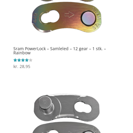
Sram PowerLock – Samleled – 12 gear – 1 stk. –
Rainbow
kr.
28,95
Vurderet
4.1
ud af 5