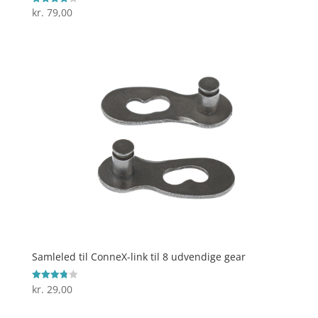
kr.
79,00
Vurderet
4.1
ud af 5
Samleled til ConneX-link til 8 udvendige gear
kr.
29,00
Vurderet
3.8
ud af 5