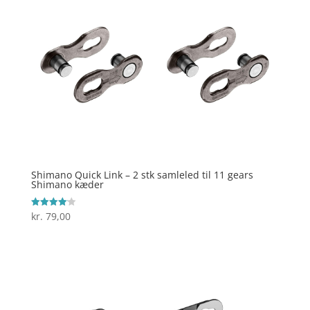
Shimano Quick Link – 2 stk samleled til 11 gears
Shimano kæder
kr.
79,00
Vurderet
4.1
ud af 5