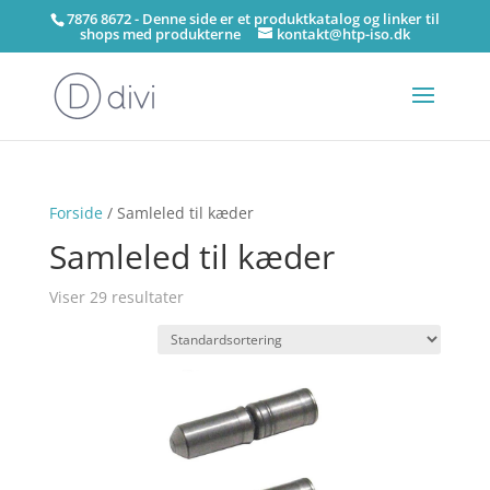
7876 8672 - Denne side er et produktkatalog og linker til
shops med produkterne
kontakt@htp-iso.dk
Forside
/ Samleled til kæder
Samleled til kæder
Viser 29 resultater