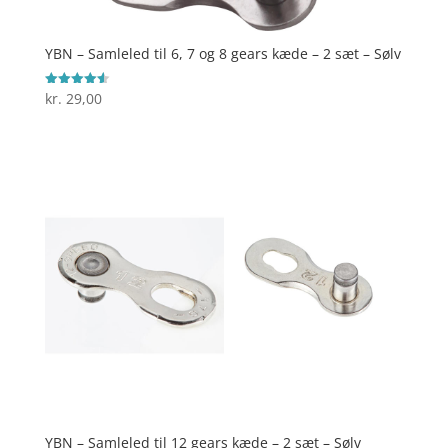
YBN – Samleled til 6, 7 og 8 gears kæde – 2 sæt – Sølv
kr.
29,00
Vurderet
4.6
ud af 5
YBN – Samleled til 12 gears kæde – 2 sæt – Sølv