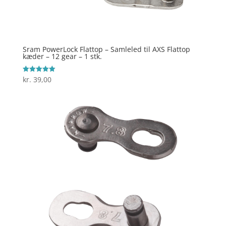
Sram PowerLock Flattop – Samleled til AXS Flattop
kæder – 12 gear – 1 stk.
kr.
39,00
Vurderet
5
ud af 5