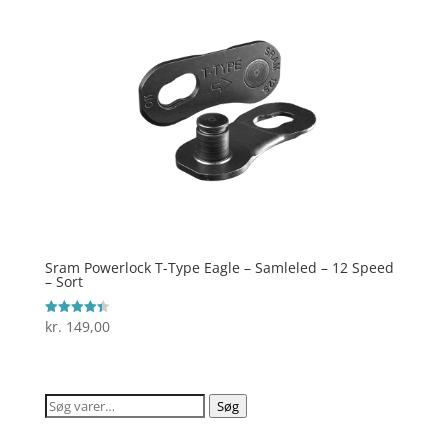
Sram Powerlock T-Type Eagle – Samleled – 12 Speed
– Sort
kr.
149,00
Vurderet
4.4
ud af 5
Søg
Søg
efter: