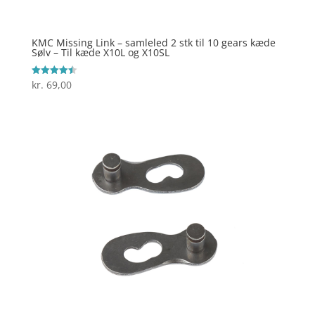
KMC Missing Link – samleled 2 stk til 10 gears kæde
Sølv – Til kæde X10L og X10SL
kr.
69,00
Vurderet
4.5
ud af 5