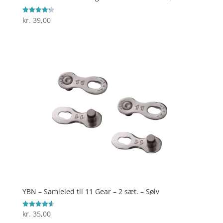
kr.
39,00
Vurderet
4.3
ud af 5
YBN – Samleled til 11 Gear – 2 sæt. – Sølv
kr.
35,00
Vurderet
4.6