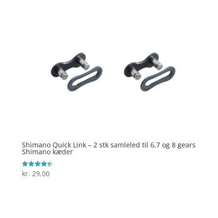
Shimano Quick Link – 2 stk samleled til 6,7 og 8 gears
Shimano kæder
kr.
29,00
Vurderet
4.4
ud af 5