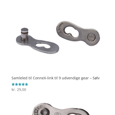
Samleled til ConneX-link til 9 udvendige gear – Sølv
kr.
29,00
Vurderet
4.9
ud af 5