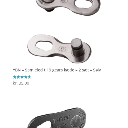
YBN – Samleled til 9 gears kæde – 2 sæt – Sølv
kr.
35,00
Vurderet
4.7
ud af 5