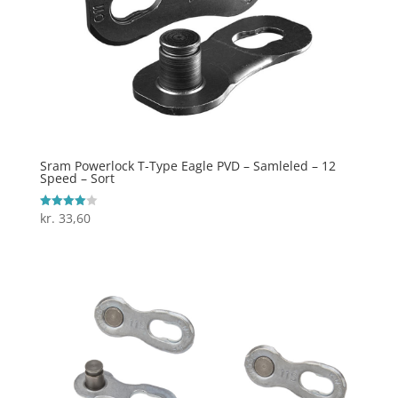
Sram Powerlock T-Type Eagle PVD – Samleled – 12
Speed – Sort
kr.
33,60
Vurderet
4
ud af 5