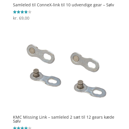
Samleled til ConneX-link til 10 udvendige gear – Sølv
kr.
69,00
Vurderet
3.9
ud af 5
KMC Missing Link – samleled 2 sæt til 12 gears kæde
Sølv