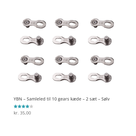
ud af 5
YBN – Samleled til 10 gears kæde – 2 sæt – Sølv
kr.
35,00
Vurderet
4
ud af 5