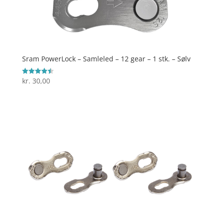
Sram PowerLock – Samleled – 12 gear – 1 stk. – Sølv
kr.
30,00
Vurderet
4.5
ud af 5