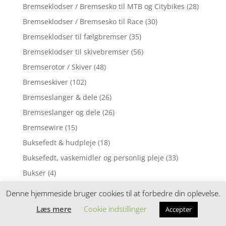
Bremseklodser / Bremsesko til MTB og Citybikes
(28)
Bremseklodser / Bremsesko til Race
(30)
Bremseklodser til fælgbremser
(35)
Bremseklodser til skivebremser
(56)
Bremserotor / Skiver
(48)
Bremseskiver
(102)
Bremseslanger & dele
(26)
Bremseslanger og dele
(26)
Bremsewire
(15)
Buksefedt & hudpleje
(18)
Buksefedt, vaskemidler og personlig pleje
(33)
Bukser
(4)
Bukser & Shorts
(84)
Denne hjemmeside bruger cookies til at forbedre din oplevelse.
Campagnolo 10 speed
(1)
Læs mere
Cookie indstillinger
Accepter
Campingmøbler
(39)