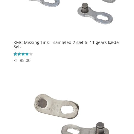
KMC Missing Link – samleled 2 sæt til 11 gears kæde
Sølv
kr.
85,00
Vurderet
3.9
ud af 5