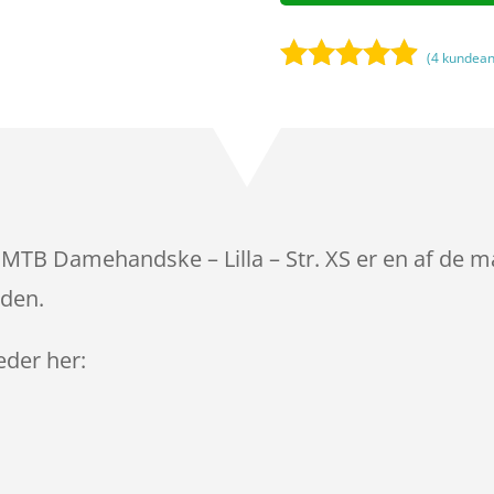
(
4
kundean
Bedømt
som
4.8
ud af 5
baseret på
kundebedø
mmelser
MTB Damehandske – Lilla – Str. XS er en af de m
iden.
leder her: