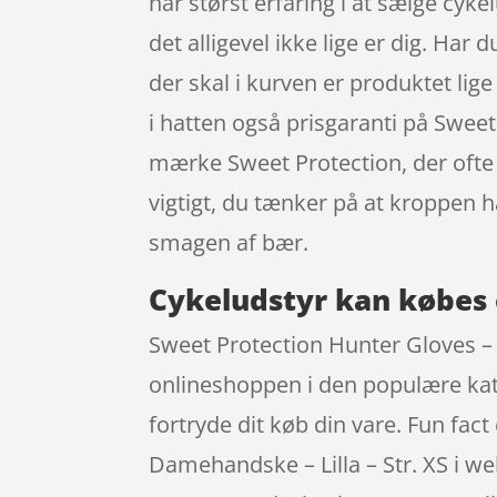
har størst erfaring i at sælge cyk
det alligevel ikke lige er dig. Har 
der skal i kurven er produktet lig
i hatten også prisgaranti på Swee
mærke Sweet Protection, der ofte s
vigtigt, du tænker på at kroppen
smagen af bær.
Cykeludstyr kan købes 
Sweet Protection Hunter Gloves – 
onlineshoppen i den populære kate
fortryde dit køb din vare. Fun fa
Damehandske – Lilla – Str. XS i we