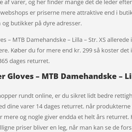
je af varer, og her finder mange det de leder efte
 webshops er priserne mere attraktive end i butik
 og butikker på dyre adresser.
s – MTB Damehandske – Lilla – Str. XS allerede i 
igere. Køber du for mere end kr. 299 så koster det i
365 dages returret.
r Gloves – MTB Damehandske – Lill
hopper rundt online, er du sikret lidt bedre rett
med dine varer 14 dages returret. når produkterne 
 mere og nogle giver endda et helt års returret. 
gne priser bliver en leg, når man kan se de fors