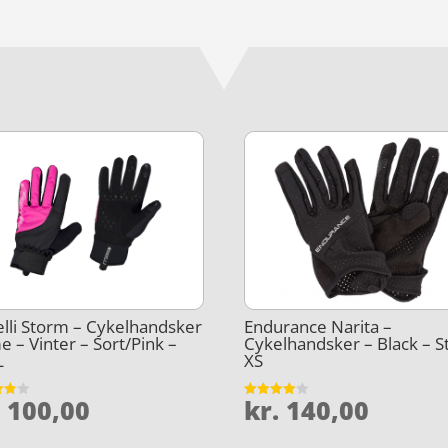
lli Storm – Cykelhandsker
Endurance Narita –
 – Vinter – Sort/Pink –
Cykelhandsker – Black – St
L
XS
.
100,00
kr.
140,00
et
Vurderet
4
5
ud af 5