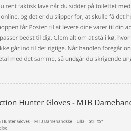
ent faktisk lave når du sidder på toilettet med 
nline, og det er du slipper for, at skulle få det h
ppen får Posten til at levere dine varer til din ad
passer bedst til dig. Glem alt om at stå i kø, hvor
kke går ind til det rigtige. Når handlen foregår on
 betal med det samme, så undgår du skrigende un
tion Hunter Gloves - MTB Damehandske
n Hunter Gloves – MTB Damehandske – Lilla – Str. XS”
else.