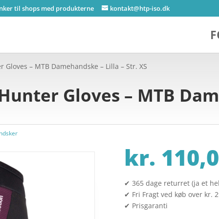
inker til shops med produkterne
kontakt@htp-iso.dk
F
r Gloves – MTB Damehandske – Lilla – Str. XS
Hunter Gloves – MTB Dame
ndsker
kr.
110,0
✔ 365 dage returret (ja et hel
✔ Fri Fragt ved køb over kr. 
✔ Prisgaranti