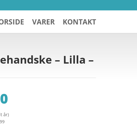
ORSIDE
VARER
KONTAKT
handske – Lilla –
0
t år)
299