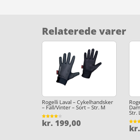
Relaterede varer
Rogelli Laval – Cykelhandsker
Roge
– Fall/Vinter – Sort – Str. M
Dame
Str. 
kr.
199,00
Vurderet
kr
4
Vurder
ud af 5
3.8
ud af 