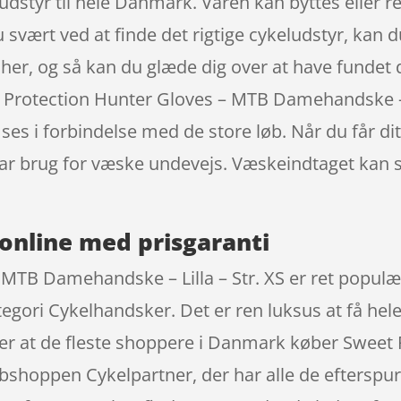
eludstyr til hele Danmark. Varen kan byttes eller 
du svært ved at finde det rigtige cykeludstyr, kan du
e her, og så kan du glæde dig over at have fundet
t Protection Hunter Gloves – MTB Damehandske – L
es i forbindelse med de store løb. Når du får dit
 har brug for væske undevejs. Væskeindtaget kan 
online med prisgaranti
MTB Damehandske – Lilla – Str. XS er ret populær 
gori Cykelhandsker. Det er ren luksus at få hele 
ct er at de fleste shoppere i Danmark køber Swee
bshoppen Cykelpartner, der har alle de efterspur