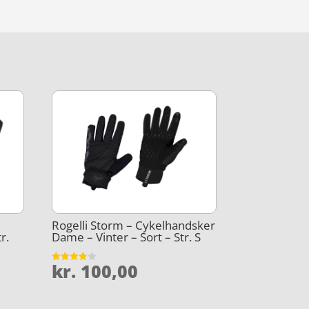
Rogelli Storm – Cykelhandsker
r.
Dame – Vinter – Sort – Str. S
kr.
100,00
Vurderet
3.8
ud af 5