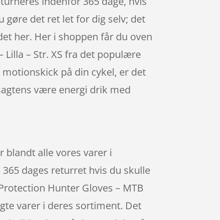
returneres indenfor 365 dage, hvis
 gøre det ret let for dig selv; det
 det her. Her i shoppen får du oven
illa – Str. XS fra det populære
 motionskick på din cykel, er det
sagtens være energi drik med
blandt alle vores varer i
365 dages returret hvis du skulle
t Protection Hunter Gloves – MTB
gte varer i deres sortiment. Det