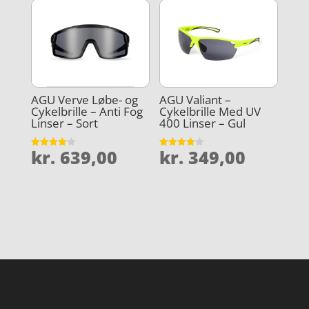
AGU Verve Løbe- og
AGU Valiant –
Cykelbrille – Anti Fog
Cykelbrille Med UV
Linser – Sort
400 Linser – Gul
kr.
639,00
kr.
349,00
Vurderet
Vurderet
4.2
4.1
ud af 5
ud af 5