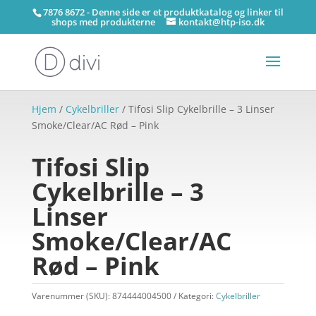
7876 8672 - Denne side er et produktkatalog og linker til
shops med produkterne
kontakt@htp-iso.dk
Hjem
/
Cykelbriller
/ Tifosi Slip Cykelbrille – 3 Linser
Smoke/Clear/AC Rød – Pink
Tifosi Slip
Cykelbrille – 3
Linser
Smoke/Clear/AC
Rød – Pink
Varenummer (SKU):
874444004500
Kategori:
Cykelbriller