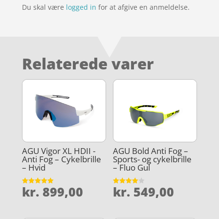
Du skal være
logged in
for at afgive en anmeldelse.
Relaterede varer
AGU Vigor XL HDII -
AGU Bold Anti Fog –
Anti Fog – Cykelbrille
Sports- og cykelbrille
– Hvid
– Fluo Gul
kr.
899,00
kr.
549,00
Vurderet
Vurderet
5
4
ud af 5
ud af 5