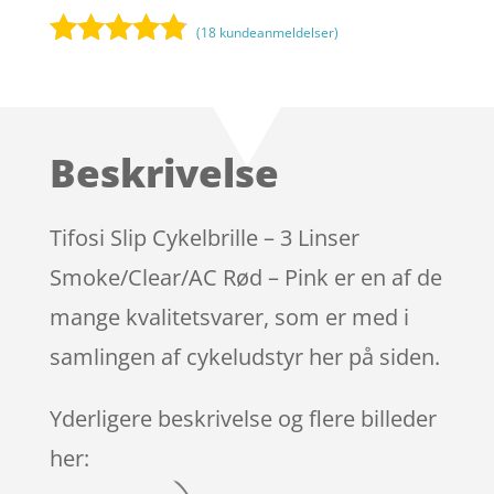
(
18
kundeanmeldelser)
Bedømt
som
4.7
ud af 5
baseret på
Beskrivelse
kundebedø
mmelser
Tifosi Slip Cykelbrille – 3 Linser
Smoke/Clear/AC Rød – Pink er en af de
mange kvalitetsvarer, som er med i
samlingen af cykeludstyr her på siden.
Yderligere beskrivelse og flere billeder
her: