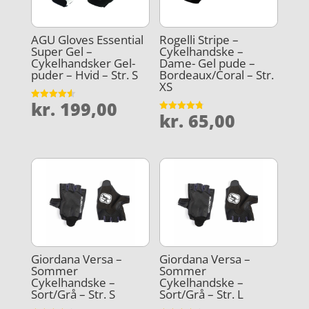
AGU Gloves Essential
Rogelli Stripe –
Super Gel –
Cykelhandske –
Cykelhandsker Gel-
Dame- Gel pude –
puder – Hvid – Str. S
Bordeaux/Coral – Str.
XS
kr.
199,00
Vurderet
kr.
65,00
4.6
Vurderet
ud af 5
4.8
ud af 5
Giordana Versa –
Giordana Versa –
Sommer
Sommer
Cykelhandske –
Cykelhandske –
Sort/Grå – Str. S
Sort/Grå – Str. L