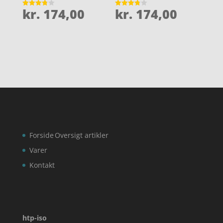
kr.
174,00
kr.
174,00
Vurderet
Vurderet
3.8
3.8
ud af 5
ud af 5
Forside
Oversigt artikler
Varer
Kontakt
htp-iso