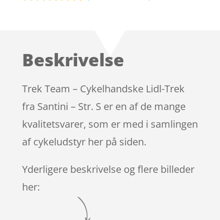
Bedømt
som
4.7
ud af 5
baseret på
Beskrivelse
kundebedø
mmelser
Trek Team – Cykelhandske Lidl-Trek
fra Santini – Str. S er en af de mange
kvalitetsvarer, som er med i samlingen
af cykeludstyr her på siden.
Yderligere beskrivelse og flere billeder
her: