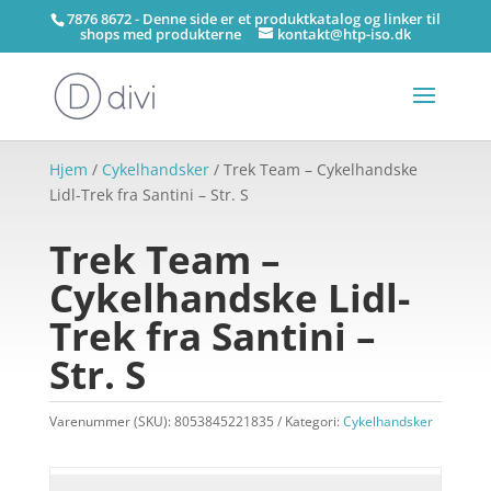
7876 8672 - Denne side er et produktkatalog og linker til
shops med produkterne
kontakt@htp-iso.dk
Hjem
/
Cykelhandsker
/ Trek Team – Cykelhandske
Lidl-Trek fra Santini – Str. S
Trek Team –
Cykelhandske Lidl-
Trek fra Santini –
Str. S
Varenummer (SKU):
8053845221835
Kategori:
Cykelhandsker