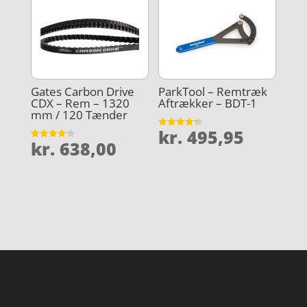
Gates Carbon Drive
ParkTool – Remtræk
CDX – Rem – 1320
Aftrækker – BDT-1
mm / 120 Tænder
kr.
495,95
Vurderet
kr.
638,00
4.3
Vurderet
ud af 5
4.2
ud af 5