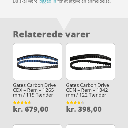
Du skal være
logged in
for at afgive en anmeldelse.
Relaterede varer
Gates Carbon Drive
Gates Carbon Drive
CDX – Rem – 1265
CDN – Rem – 1342
mm / 115 Tænder
mm / 122 Tænder
kr.
679,00
kr.
398,00
Vurderet
Vurderet
4.6
4.4
ud af 5
ud af 5