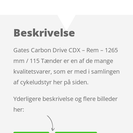
Bedømt
som
4.2
ud af 5
baseret
Beskrivelse
på
kundebedø
mmelser
Gates Carbon Drive CDX – Rem – 1265
mm / 115 Tænder er en af de mange
kvalitetsvarer, som er med i samlingen
af cykeludstyr her på siden.
Yderligere beskrivelse og flere billeder
her: