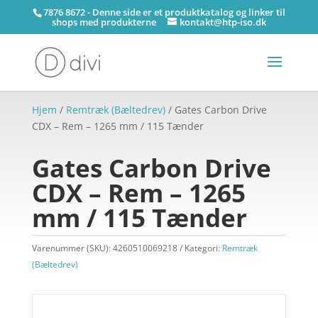
7876 8672 - Denne side er et produktkatalog og linker til
shops med produkterne
kontakt@htp-iso.dk
Hjem
/
Remtræk (Bæltedrev)
/ Gates Carbon Drive
CDX – Rem – 1265 mm / 115 Tænder
Gates Carbon Drive
CDX – Rem – 1265
mm / 115 Tænder
Varenummer (SKU):
4260510069218
Kategori:
Remtræk
(Bæltedrev)