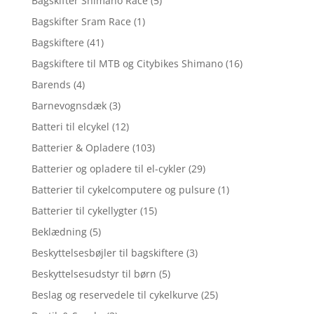
Bagskifter Shimano Race
(5)
Bagskifter Sram Race
(1)
Bagskiftere
(41)
Bagskiftere til MTB og Citybikes Shimano
(16)
Barends
(4)
Barnevognsdæk
(3)
Batteri til elcykel
(12)
Batterier & Opladere
(103)
Batterier og opladere til el-cykler
(29)
Batterier til cykelcomputere og pulsure
(1)
Batterier til cykellygter
(15)
Beklædning
(5)
Beskyttelsesbøjler til bagskiftere
(3)
Beskyttelsesudstyr til børn
(5)
Beslag og reservedele til cykelkurve
(25)