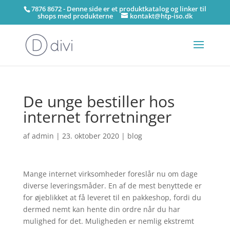
7876 8672 - Denne side er et produktkatalog og linker til
shops med produkterne
kontakt@htp-iso.dk
De unge bestiller hos
internet forretninger
af
admin
|
23. oktober 2020
|
blog
Mange internet virksomheder foreslår nu om dage
diverse leveringsmåder. En af de mest benyttede er
for øjeblikket at få leveret til en pakkeshop, fordi du
dermed nemt kan hente din ordre når du har
mulighed for det. Muligheden er nemlig ekstremt