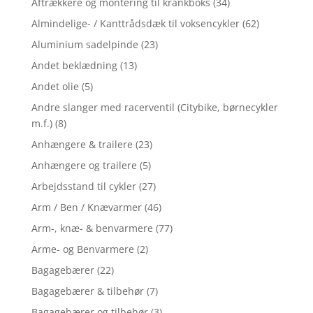
Aftrækkere og montering til krankboks
(34)
Almindelige- / Kanttrådsdæk til voksencykler
(62)
Aluminium sadelpinde
(23)
Andet beklædning
(13)
Andet olie
(5)
Andre slanger med racerventil (Citybike, børnecykler
m.f.)
(8)
Anhængere & trailere
(23)
Anhængere og trailere
(5)
Arbejdsstand til cykler
(27)
Arm / Ben / Knævarmer
(46)
Arm-, knæ- & benvarmere
(77)
Arme- og Benvarmere
(2)
Bagagebærer
(22)
Bagagebærer & tilbehør
(7)
Bagagebærer og tilbehør
(3)