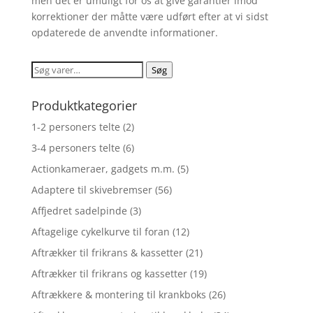
men det er umuligt for os at give garantier imod
korrektioner der måtte være udført efter at vi sidst
opdaterede de anvendte informationer.
Søg
Søg
efter:
Produktkategorier
1-2 personers telte
(2)
3-4 personers telte
(6)
Actionkameraer, gadgets m.m.
(5)
Adaptere til skivebremser
(56)
Affjedret sadelpinde
(3)
Aftagelige cykelkurve til foran
(12)
Aftrækker til frikrans & kassetter
(21)
Aftrækker til frikrans og kassetter
(19)
Aftrækkere & montering til krankboks
(26)