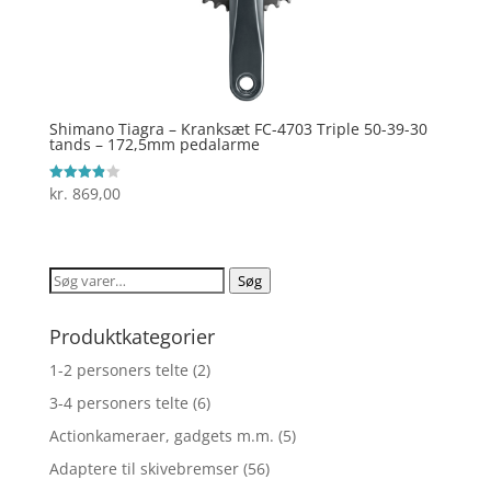
Shimano Tiagra – Kranksæt FC-4703 Triple 50-39-30
tands – 172,5mm pedalarme
kr.
869,00
Vurderet
3.9
ud af 5
Søg
Søg
efter:
Produktkategorier
1-2 personers telte
(2)
3-4 personers telte
(6)
Actionkameraer, gadgets m.m.
(5)
Adaptere til skivebremser
(56)