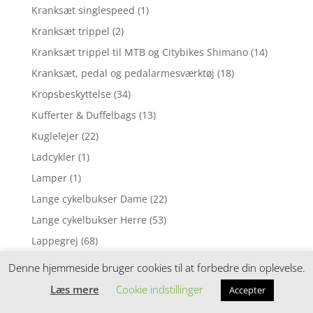
Kranksæt singlespeed
(1)
Kranksæt trippel
(2)
Kranksæt trippel til MTB og Citybikes Shimano
(14)
Kranksæt, pedal og pedalarmesværktøj
(18)
Kropsbeskyttelse
(34)
Kufferter & Duffelbags
(13)
Kuglelejer
(22)
Ladcykler
(1)
Lamper
(1)
Lange cykelbukser Dame
(22)
Lange cykelbukser Herre
(53)
Lappegrej
(68)
Lædersadler
(3)
Denne hjemmeside bruger cookies til at forbedre din oplevelse.
Leg & spil
(19)
Læs mere
Cookie indstillinger
Accepter
Leg og spil
(25)