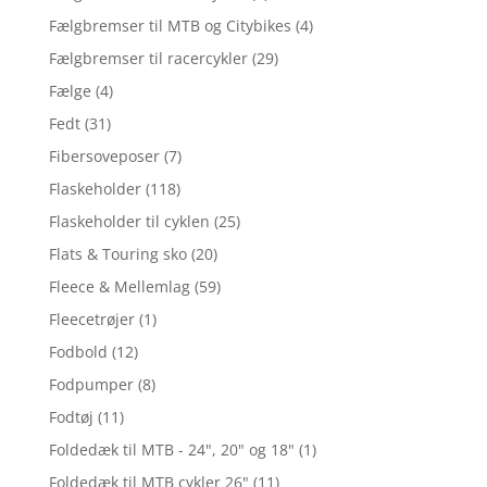
Fælgbremser til MTB og Citybikes
(4)
Fælgbremser til racercykler
(29)
Fælge
(4)
Fedt
(31)
Fibersoveposer
(7)
Flaskeholder
(118)
Flaskeholder til cyklen
(25)
Flats & Touring sko
(20)
Fleece & Mellemlag
(59)
Fleecetrøjer
(1)
Fodbold
(12)
Fodpumper
(8)
Fodtøj
(11)
Foldedæk til MTB - 24", 20" og 18"
(1)
Foldedæk til MTB cykler 26"
(11)