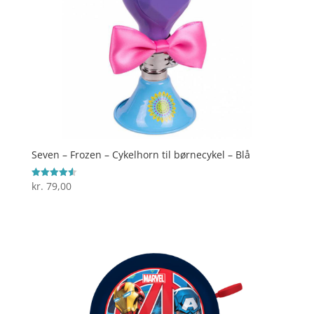
Seven – Frozen – Cykelhorn til børnecykel – Blå
kr.
79,00
Vurderet
4.6
ud af 5