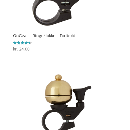
OnGear – Ringeklokke – Fodbold
kr.
24,00
Vurderet
4.5
ud af 5