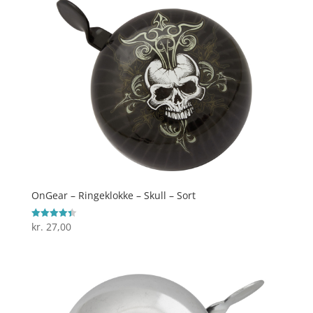
OnGear – Ringeklokke – Skull – Sort
kr.
27,00
Vurderet
4.4
ud af 5