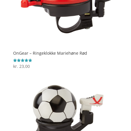
OnGear – Ringeklokke Mariehøne Rød
kr.
23,00
Vurderet
5
ud af 5