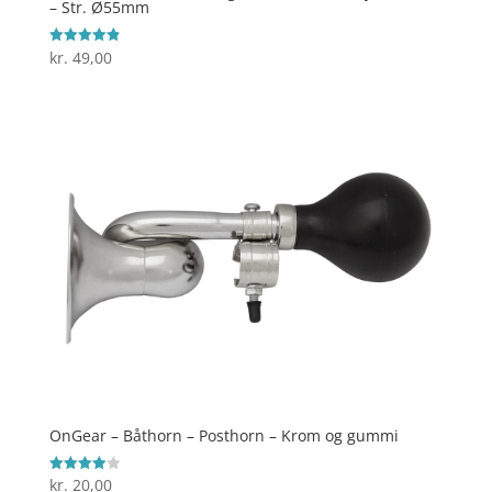
– Str. Ø55mm
kr.
49,00
Vurderet
4.9
ud af 5
OnGear – Båthorn – Posthorn – Krom og gummi
kr.
20,00
Vurderet