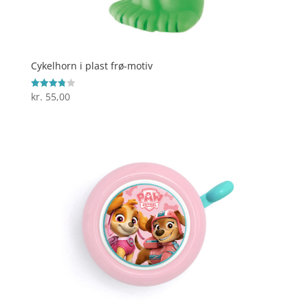
Cykelhorn i plast frø-motiv
kr.
55,00
Vurderet
3.8
ud af 5