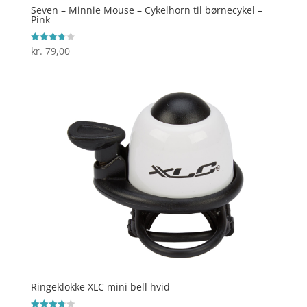
Seven – Minnie Mouse – Cykelhorn til børnecykel –
Pink
kr.
79,00
Vurderet
3.8
ud af 5
Ringeklokke XLC mini bell hvid