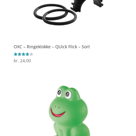
OXC – Ringeklokke – QUick Flick – Sort
kr.
24,00
Vurderet
3.9
ud af 5