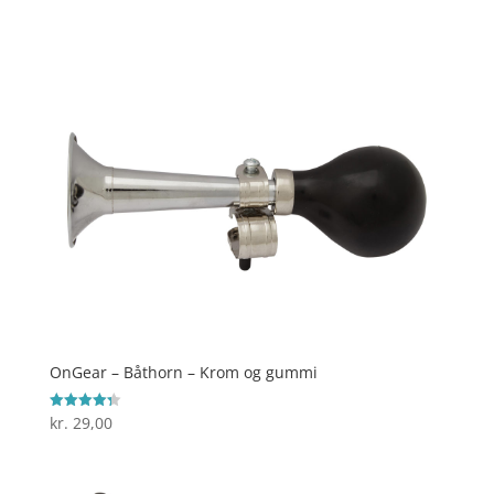
4
ud af 5
OnGear – Båthorn – Krom og gummi
kr.
29,00
Vurderet
4.3
ud af 5