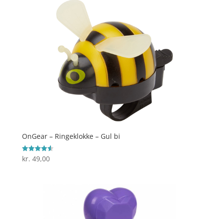
OnGear – Ringeklokke – Gul bi
kr.
49,00
Vurderet
4.6
ud af 5