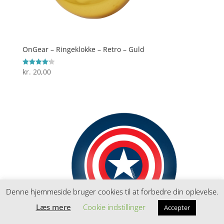
OnGear – Ringeklokke – Retro – Guld
kr.
20,00
Vurderet
4.2
ud af 5
Denne hjemmeside bruger cookies til at forbedre din oplevelse.
Læs mere
Cookie indstillinger
Accepter