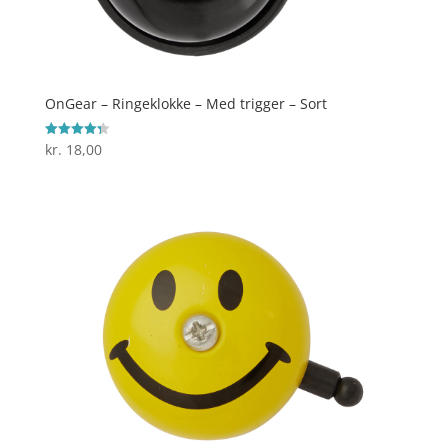
OnGear – Ringeklokke – Med trigger – Sort
kr.
18,00
Vurderet
4.3
ud af 5