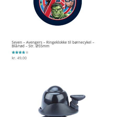
Seven – Avengers – Ringeklokke til børnecykel –
Blå/rød – Str. Ø55mm
kr.
49,00
Vurderet
3.8
ud af 5