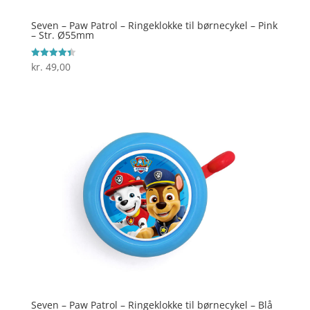
Seven – Paw Patrol – Ringeklokke til børnecykel – Pink
– Str. Ø55mm
kr.
49,00
Vurderet
4.4
ud af 5
Seven – Paw Patrol – Ringeklokke til børnecykel – Blå