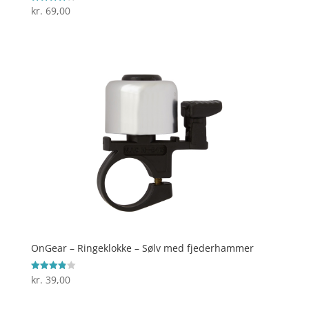
kr.
69,00
Vurderet
3.8
ud af 5
OnGear – Ringeklokke – Sølv med fjederhammer
kr.
39,00
Vurderet
3.9
ud af 5