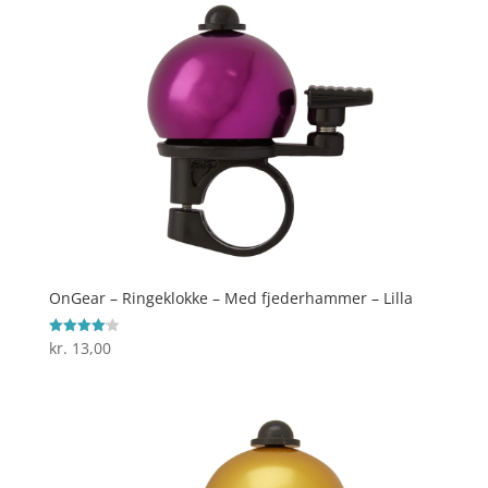
OnGear – Ringeklokke – Med fjederhammer – Lilla
kr.
13,00
Vurderet
4.1
ud af 5