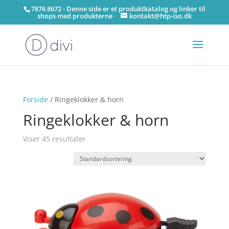
7876 8672 - Denne side er et produktkatalog og linker til
shops med produkterne
kontakt@htp-iso.dk
Forside
/ Ringeklokker & horn
Ringeklokker & horn
Viser 45 resultater