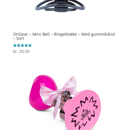
OnGear – Mini Bell – Ringeklokke – Med gummibånd
– Sort
kr.
20,00
Vurderet
5
ud af 5