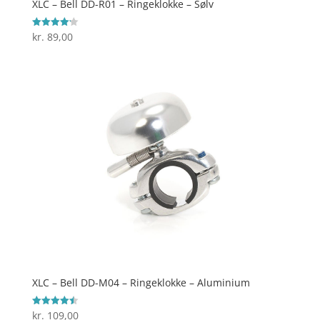
XLC – Bell DD-R01 – Ringeklokke – Sølv
kr.
89,00
Vurderet
4.2
ud af 5
XLC – Bell DD-M04 – Ringeklokke – Aluminium
kr.
109,00
Vurderet