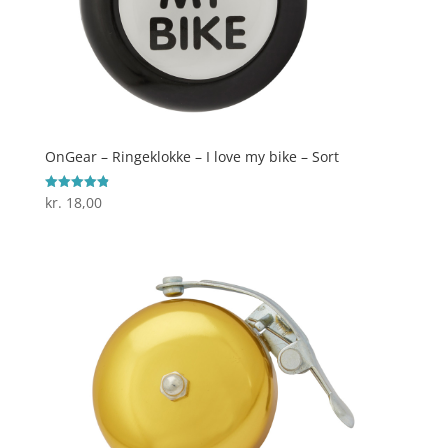
OnGear – Ringeklokke – I love my bike – Sort
kr.
18,00
Vurderet
4.9
ud af 5