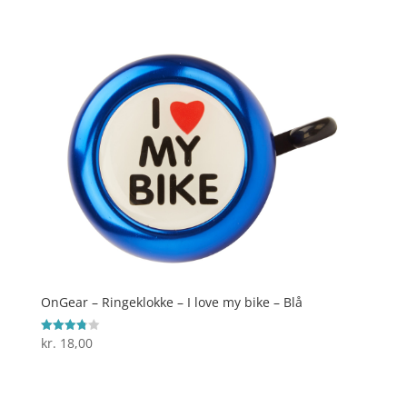
ud af 5
OnGear – Ringeklokke – I love my bike – Blå
kr.
18,00
Vurderet
3.8
ud af 5