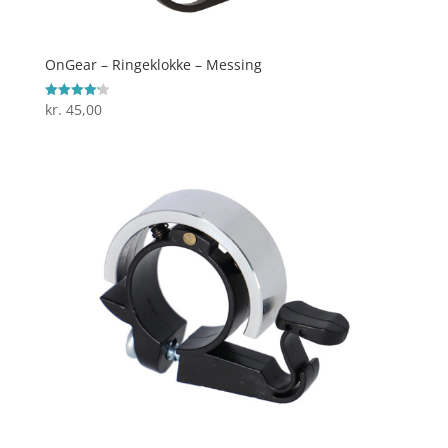
OnGear – Ringeklokke – Messing
kr.
45,00
Vurderet
4.2
ud af 5