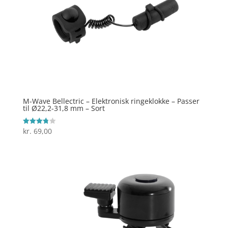
M-Wave Bellectric – Elektronisk ringeklokke – Passer
til Ø22,2-31,8 mm – Sort
kr.
69,00
Vurderet
3.8
ud af 5