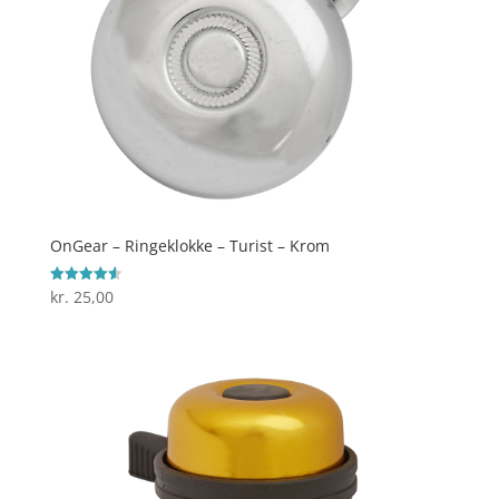
OnGear – Ringeklokke – Turist – Krom
kr.
25,00
Vurderet
4.6
ud af 5