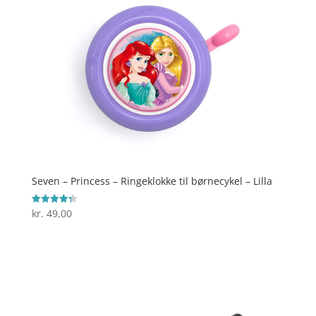
Seven – Princess – Ringeklokke til børnecykel – Lilla
kr.
49,00
Vurderet
4.3
ud af 5