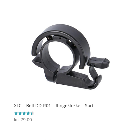
4.5
ud af 5
XLC – Bell DD-R01 – Ringeklokke – Sort
kr.
79,00
Vurderet
4.5
ud af 5