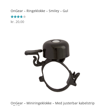
OnGear – Ringeklokke – Smiley – Gul
kr.
20,00
Vurderet
3.8
ud af 5
OnGear – Miniringeklokke – Med justerbar kabelstrip