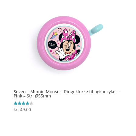
Seven – Minnie Mouse – Ringeklokke til børnecykel –
Pink – Str. Ø55mm
kr.
49,00
Vurderet
4.1
ud af 5