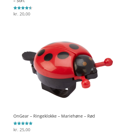
– Sort
kr.
20,00
Vurderet
4.5
ud af 5
OnGear – Ringeklokke – Mariehøne – Rød
kr.
25,00
Vurderet
5