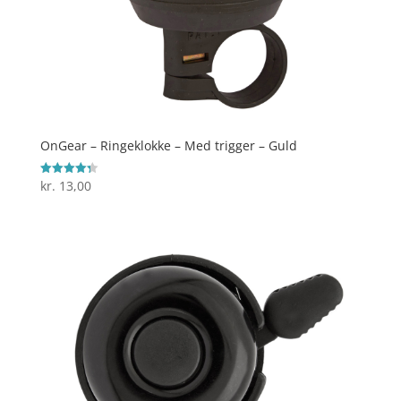
OnGear – Ringeklokke – Med trigger – Guld
kr.
13,00
Vurderet
4.3
ud af 5