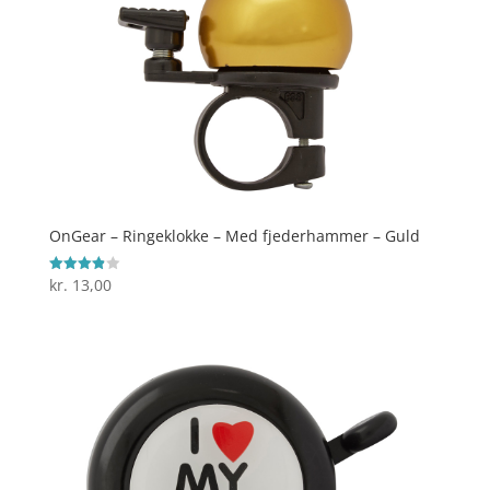
OnGear – Ringeklokke – Med fjederhammer – Guld
kr.
13,00
Vurderet
3.9
ud af 5