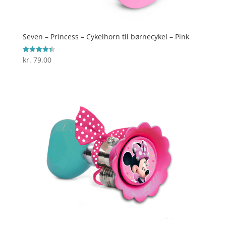
Seven – Princess – Cykelhorn til børnecykel – Pink
kr.
79,00
Vurderet
4.4
ud af 5