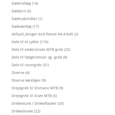
Dækindlæg
(14)
Dækjern
(5)
Dæktryksmåler
(1)
Dækværktøj
(17)
default_klinger-bcd-fixmal-94-4-bolt
(2)
Dele til el-cykler
(116)
Dele til elektroniske MTB greb
(25)
Dele til fælgbremser og -greb
(8)
Dele til racergreb
(31)
Diverse
(4)
Diverse køretøjer
(9)
Drejegreb til Shimano MTB
(9)
Drejegreb til Sram MTB
(5)
Drikkedunk / Drikkeflasker
(33)
Drikkedunke
(22)