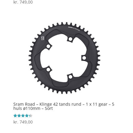
kr.
749,00
Vurderet
4.1
ud af 5
Sram Road – Klinge 42 tands rund – 1 x 11 gear – 5
huls ø110mm – Sort
kr.
749,00
Vurderet
4.3
ud af 5