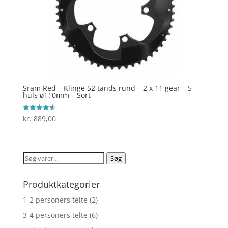
Sram Red – Klinge 52 tands rund – 2 x 11 gear – 5
huls ø110mm – Sort
kr.
889,00
Vurderet
4.6
ud af 5
Søg
Søg
efter:
Produktkategorier
1-2 personers telte
(2)
3-4 personers telte
(6)