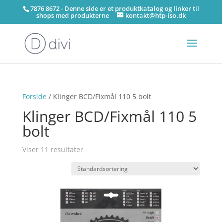
7876 8672 - Denne side er et produktkatalog og linker til
shops med produkterne
kontakt@htp-iso.dk
Forside
/ Klinger BCD/Fixmål 110 5 bolt
Klinger BCD/Fixmål 110 5
bolt
Viser 11 resultater