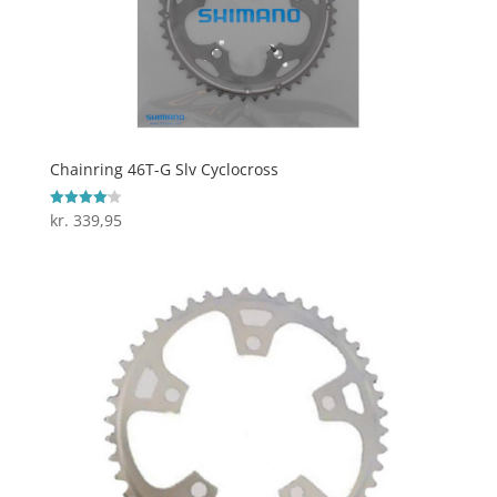
Chainring 46T-G Slv Cyclocross
kr.
339,95
Vurderet
4.1
ud af 5