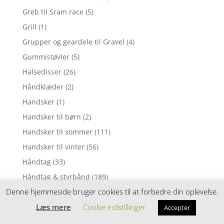
Greb til Sram race
(5)
Grill
(1)
Grupper og geardele til Gravel
(4)
Gummistøvler
(5)
Halsedisser
(26)
Håndklæder
(2)
Handsker
(1)
Handsker til børn
(2)
Handsker til sommer
(111)
Handsker til vinter
(56)
Håndtag
(33)
Håndtag & styrbånd
(189)
Denne hjemmeside bruger cookies til at forbedre din oplevelse.
Hængekøjer
(1)
Læs mere
Cookie indstillinger
Hængelåse
(1)
Accepter
Hjelmhuer
(27)