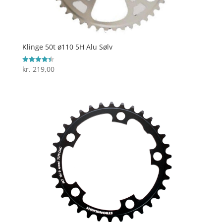
Klinge 50t ø110 5H Alu Sølv
kr.
219,00
Vurderet
4.4
ud af 5