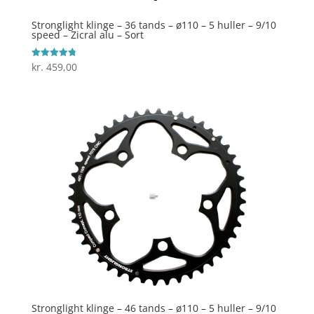
Stronglight klinge – 36 tands – ø110 – 5 huller – 9/10
speed – Zicral alu – Sort
kr.
459,00
Vurderet
4.8
ud af 5
Stronglight klinge – 46 tands – ø110 – 5 huller – 9/10