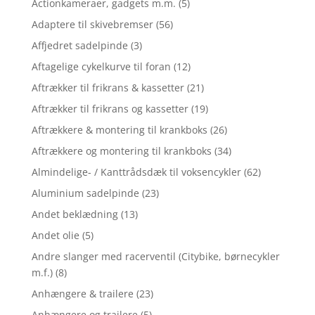
Actionkameraer, gadgets m.m.
(5)
Adaptere til skivebremser
(56)
Affjedret sadelpinde
(3)
Aftagelige cykelkurve til foran
(12)
Aftrækker til frikrans & kassetter
(21)
Aftrækker til frikrans og kassetter
(19)
Aftrækkere & montering til krankboks
(26)
Aftrækkere og montering til krankboks
(34)
Almindelige- / Kanttrådsdæk til voksencykler
(62)
Aluminium sadelpinde
(23)
Andet beklædning
(13)
Andet olie
(5)
Andre slanger med racerventil (Citybike, børnecykler
m.f.)
(8)
Anhængere & trailere
(23)
Anhængere og trailere
(5)