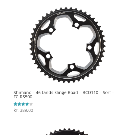
Shimano – 46 tands klinge Road – BCD110 – Sort –
FC-RS500
kr.
389,00
Vurderet
3.9
ud af 5