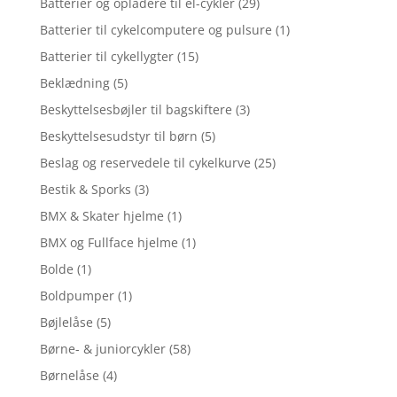
Batterier og opladere til el-cykler
(29)
Batterier til cykelcomputere og pulsure
(1)
Batterier til cykellygter
(15)
Beklædning
(5)
Beskyttelsesbøjler til bagskiftere
(3)
Beskyttelsesudstyr til børn
(5)
Beslag og reservedele til cykelkurve
(25)
Bestik & Sporks
(3)
BMX & Skater hjelme
(1)
BMX og Fullface hjelme
(1)
Bolde
(1)
Boldpumper
(1)
Bøjlelåse
(5)
Børne- & juniorcykler
(58)
Børnelåse
(4)