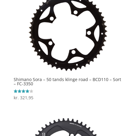
Shimano Sora – 50 tands klinge road – BCD110 – Sort
– FC-3350
kr.
321,95
Vurderet
4.1
ud af 5