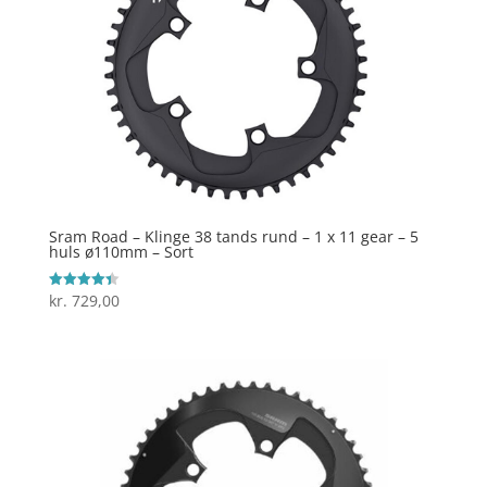
Sram Road – Klinge 38 tands rund – 1 x 11 gear – 5
huls ø110mm – Sort
kr.
729,00
Vurderet
4.4
ud af 5