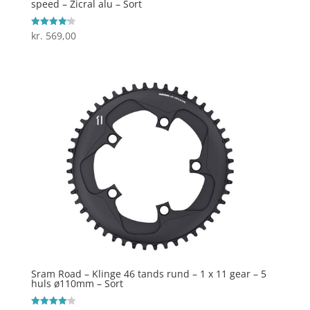
speed – Zicral alu – Sort
kr.
569,00
Vurderet
4.2
ud af 5
Sram Road – Klinge 46 tands rund – 1 x 11 gear – 5
huls ø110mm – Sort