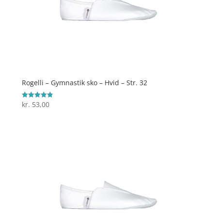
Rogelli – Gymnastik sko – Hvid – Str. 32
kr.
53,00
Vurderet
4.9
ud af 5