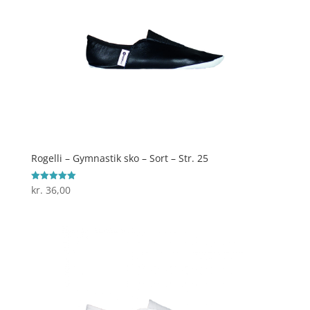
Rogelli – Gymnastik sko – Sort – Str. 25
kr.
36,00
Vurderet
5
ud af 5