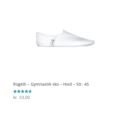
Rogelli – Gymnastik sko – Hvid – Str. 45
kr.
53,00
Vurderet
4.7
ud af 5