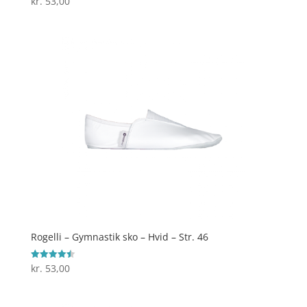
kr.
53,00
4.1
ud af 5
Rogelli – Gymnastik sko – Hvid – Str. 46
kr.
53,00
Vurderet
4.5
ud af 5