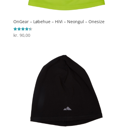
OnGear – Løbehue – HiVi – Neongul – Onesize
kr.
90,00
Vurderet
4.4
ud af 5