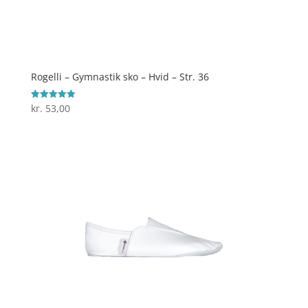
Rogelli – Gymnastik sko – Hvid – Str. 36
kr.
53,00
Vurderet
5
ud af 5