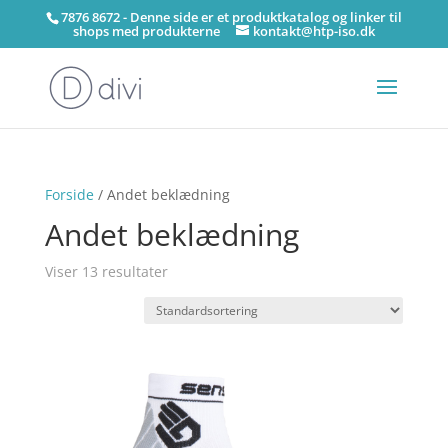
7876 8672 - Denne side er et produktkatalog og linker til
shops med produkterne
kontakt@htp-iso.dk
Forside
/ Andet beklædning
Andet beklædning
Viser 13 resultater