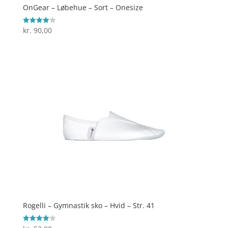
OnGear – Løbehue – Sort – Onesize
kr.
90,00
Vurderet
4.1
ud af 5
Rogelli – Gymnastik sko – Hvid – Str. 41
Vurderet