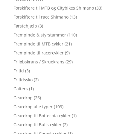
Forskiftere til MTB og Citybikes Shimano
(33)
Forskiftere til race Shimano
(13)
Førstehjælp
(3)
Frempinde & styrstammer
(110)
Frempinde til MTB cykler
(21)
Frempinde til racercykler
(9)
Friløbskrans / Skruekrans
(29)
Fritid
(3)
Fritidssko
(2)
Gaiters
(1)
Geardrop
(26)
Geardrop alle typer
(109)
Geardrop til Bottechia cykler
(1)
Geardrop til Bulls cykler
(2)
Geardrop til Cervelo cykler
(1)