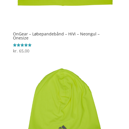
OnGear – Løbepandebånd – HiVi – Neongul –
Onesize
kr.
65,00
Vurderet
5
ud af 5