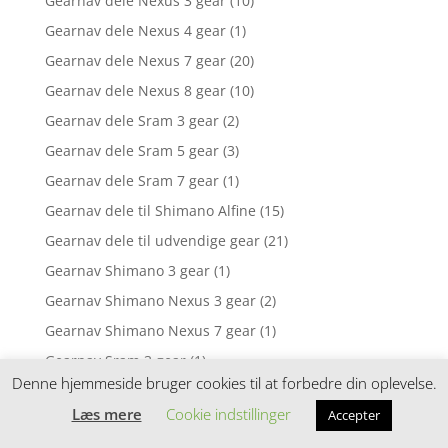
Gearnav dele Nexus 3 gear
(10)
Gearnav dele Nexus 4 gear
(1)
Gearnav dele Nexus 7 gear
(20)
Gearnav dele Nexus 8 gear
(10)
Gearnav dele Sram 3 gear
(2)
Gearnav dele Sram 5 gear
(3)
Gearnav dele Sram 7 gear
(1)
Gearnav dele til Shimano Alfine
(15)
Gearnav dele til udvendige gear
(21)
Gearnav Shimano 3 gear
(1)
Gearnav Shimano Nexus 3 gear
(2)
Gearnav Shimano Nexus 7 gear
(1)
Gearnav Sram 3 gear
(1)
Denne hjemmeside bruger cookies til at forbedre din oplevelse.
Gearvælger & drejegreb
(264)
Læs mere
Cookie indstillinger
Accepter
Gearvælger til Shimano Nexus til indvendige gear
(16)