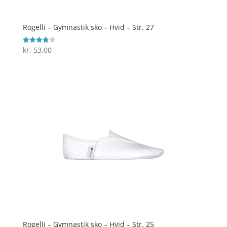
Rogelli – Gymnastik sko – Hvid – Str. 27
kr.
53,00
Vurderet
3.8
ud af 5
Rogelli – Gymnastik sko – Hvid – Str. 25