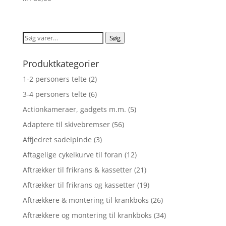
4.6
ud af 5
Søg
Søg
efter:
Produktkategorier
1-2 personers telte
(2)
3-4 personers telte
(6)
Actionkameraer, gadgets m.m.
(5)
Adaptere til skivebremser
(56)
Affjedret sadelpinde
(3)
Aftagelige cykelkurve til foran
(12)
Aftrækker til frikrans & kassetter
(21)
Aftrækker til frikrans og kassetter
(19)
Aftrækkere & montering til krankboks
(26)
Aftrækkere og montering til krankboks
(34)