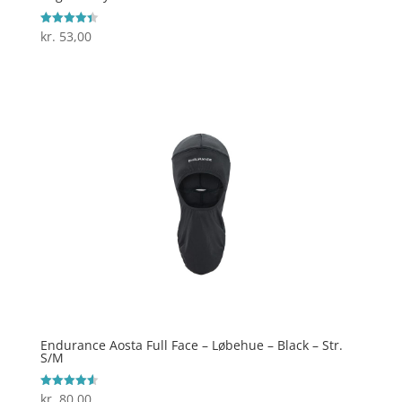
kr.
53,00
Vurderet
4.4
ud af 5
Endurance Aosta Full Face – Løbehue – Black – Str.
S/M
kr.
80,00
Vurderet