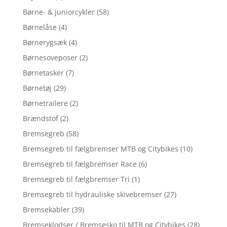
Børne- & juniorcykler
(58)
Børnelåse
(4)
Børnerygsæk
(4)
Børnesoveposer
(2)
Børnetasker
(7)
Børnetøj
(29)
Børnetrailere
(2)
Brændstof
(2)
Bremsegreb
(58)
Bremsegreb til fælgbremser MTB og Citybikes
(10)
Bremsegreb til fælgbremser Race
(6)
Bremsegreb til fælgbremser Tri
(1)
Bremsegreb til hydrauliske skivebremser
(27)
Bremsekabler
(39)
Bremseklodser / Bremsesko til MTB og Citybikes
(28)