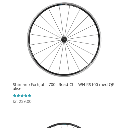
Shimano Forhjul – 700c Road CL – WH-RS100 med QR
aksel
kr.
239,00
Vurderet
5
ud af 5