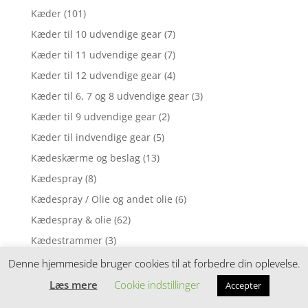
Kæder
(101)
Kæder til 10 udvendige gear
(7)
Kæder til 11 udvendige gear
(7)
Kæder til 12 udvendige gear
(4)
Kæder til 6, 7 og 8 udvendige gear
(3)
Kæder til 9 udvendige gear
(2)
Kæder til indvendige gear
(5)
Kædeskærme og beslag
(13)
Kædespray
(8)
Kædespray / Olie og andet olie
(6)
Kædespray & olie
(62)
Kædestrammer
(3)
Kædeværktøj
(39)
Denne hjemmeside bruger cookies til at forbedre din oplevelse.
Klamper
(24)
Læs mere
Cookie indstillinger
Accepter
Klamper til MTB cykler
(4)