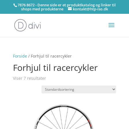
7876 8672 - Denne side er et produktkatalog og linker til
shops med produkterne
kontakt@htp-iso.dk
Forside
/ Forhjul til racercykler
Forhjul til racercykler
Viser 7 resultater