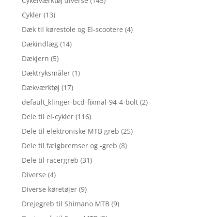
Cykelværktøj diverse
(145)
Cykler
(13)
Dæk til kørestole og El-scootere
(4)
Dækindlæg
(14)
Dækjern
(5)
Dæktryksmåler
(1)
Dækværktøj
(17)
default_klinger-bcd-fixmal-94-4-bolt
(2)
Dele til el-cykler
(116)
Dele til elektroniske MTB greb
(25)
Dele til fælgbremser og -greb
(8)
Dele til racergreb
(31)
Diverse
(4)
Diverse køretøjer
(9)
Drejegreb til Shimano MTB
(9)