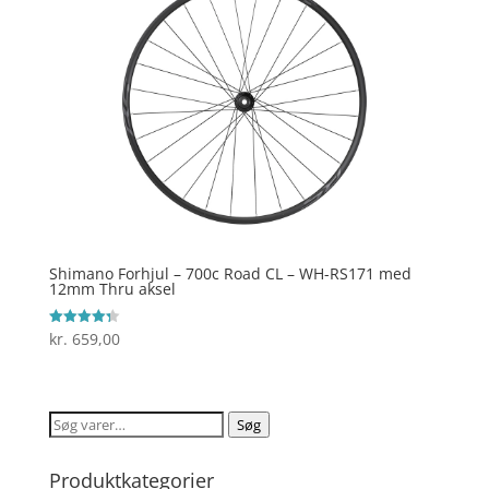
Shimano Forhjul – 700c Road CL – WH-RS171 med
12mm Thru aksel
kr.
659,00
Vurderet
4.3
ud af 5
Søg
Søg
efter:
Produktkategorier