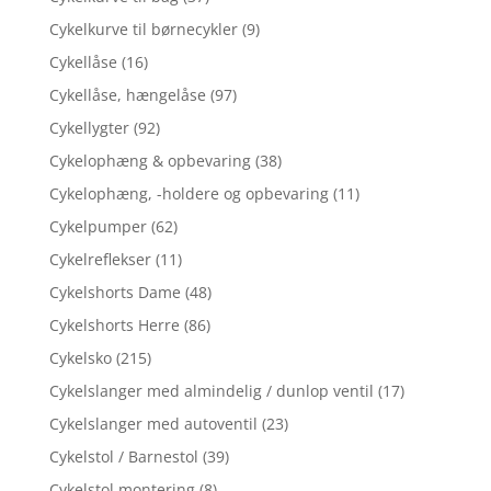
Cykelkurve til børnecykler
(9)
Cykellåse
(16)
Cykellåse, hængelåse
(97)
Cykellygter
(92)
Cykelophæng & opbevaring
(38)
Cykelophæng, -holdere og opbevaring
(11)
Cykelpumper
(62)
Cykelreflekser
(11)
Cykelshorts Dame
(48)
Cykelshorts Herre
(86)
Cykelsko
(215)
Cykelslanger med almindelig / dunlop ventil
(17)
Cykelslanger med autoventil
(23)
Cykelstol / Barnestol
(39)
Cykelstol montering
(8)