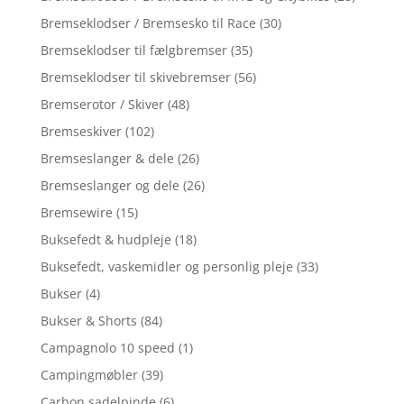
Bremseklodser / Bremsesko til Race
(30)
Bremseklodser til fælgbremser
(35)
Bremseklodser til skivebremser
(56)
Bremserotor / Skiver
(48)
Bremseskiver
(102)
Bremseslanger & dele
(26)
Bremseslanger og dele
(26)
Bremsewire
(15)
Buksefedt & hudpleje
(18)
Buksefedt, vaskemidler og personlig pleje
(33)
Bukser
(4)
Bukser & Shorts
(84)
Campagnolo 10 speed
(1)
Campingmøbler
(39)
Carbon sadelpinde
(6)