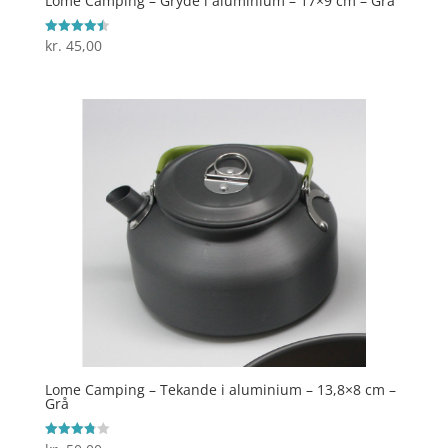
Lome Camping – Gryde i aluminium – 17×9 cm – Grå
kr.
45,00
Vurderet
4.5
ud af 5
Lome Camping – Tekande i aluminium – 13,8×8 cm –
Grå
Vurderet