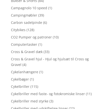
Bukser & Shorts
(84)
Campagnolo 10 speed
(1)
Campingmøbler
(39)
Carbon sadelpinde
(6)
Citybikes
(128)
CO2 Pumper og patroner
(10)
Computertasker
(1)
Cross & Gravel dæk
(33)
Cross & Gravel hjul - Hjul og hjulsæt til Cross og
Gravel
(4)
Cykelanhængere
(1)
Cykelbøger
(1)
Cykelbriller
(115)
Cykelbriller med faste- og fotokromiske linser
(11)
Cykelbriller med styrke
(3)
Cykelbriller med udskiftelige linser
(22)