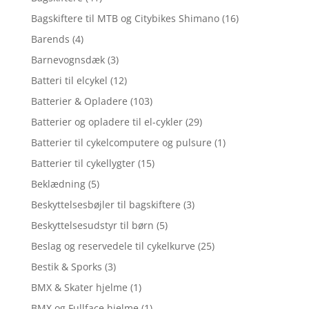
Bagskiftere til MTB og Citybikes Shimano
(16)
Barends
(4)
Barnevognsdæk
(3)
Batteri til elcykel
(12)
Batterier & Opladere
(103)
Batterier og opladere til el-cykler
(29)
Batterier til cykelcomputere og pulsure
(1)
Batterier til cykellygter
(15)
Beklædning
(5)
Beskyttelsesbøjler til bagskiftere
(3)
Beskyttelsesudstyr til børn
(5)
Beslag og reservedele til cykelkurve
(25)
Bestik & Sporks
(3)
BMX & Skater hjelme
(1)
BMX og Fullface hjelme
(1)