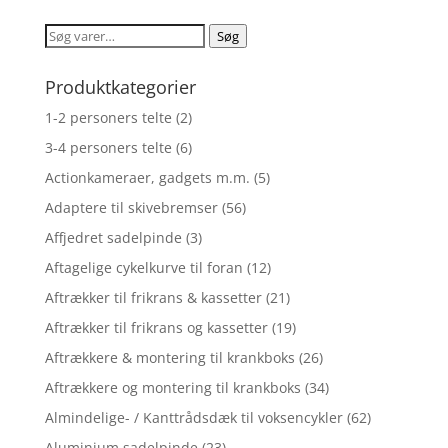
Søg
Søg
efter:
Produktkategorier
1-2 personers telte
(2)
3-4 personers telte
(6)
Actionkameraer, gadgets m.m.
(5)
Adaptere til skivebremser
(56)
Affjedret sadelpinde
(3)
Aftagelige cykelkurve til foran
(12)
Aftrækker til frikrans & kassetter
(21)
Aftrækker til frikrans og kassetter
(19)
Aftrækkere & montering til krankboks
(26)
Aftrækkere og montering til krankboks
(34)
Almindelige- / Kanttrådsdæk til voksencykler
(62)
Aluminium sadelpinde
(23)