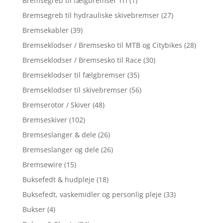
Bremsegreb til fælgbremser Tri
(1)
Bremsegreb til hydrauliske skivebremser
(27)
Bremsekabler
(39)
Bremseklodser / Bremsesko til MTB og Citybikes
(28)
Bremseklodser / Bremsesko til Race
(30)
Bremseklodser til fælgbremser
(35)
Bremseklodser til skivebremser
(56)
Bremserotor / Skiver
(48)
Bremseskiver
(102)
Bremseslanger & dele
(26)
Bremseslanger og dele
(26)
Bremsewire
(15)
Buksefedt & hudpleje
(18)
Buksefedt, vaskemidler og personlig pleje
(33)
Bukser
(4)