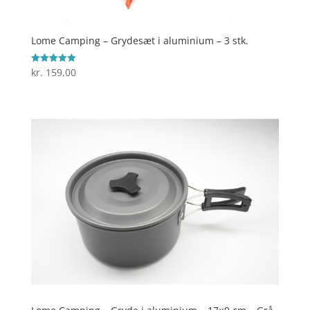
Lome Camping – Grydesæt i aluminium – 3 stk.
kr.
159,00
Vurderet
5
ud af 5