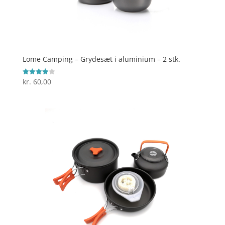
Lome Camping – Grydesæt i aluminium – 2 stk.
kr.
60,00
Vurderet
3.9
ud af 5