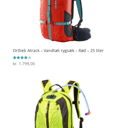
Ortlieb Atrack – Vandtæt rygsæk – Rød – 25 liter
kr.
1.799,00
Vurderet
4.1
ud af 5