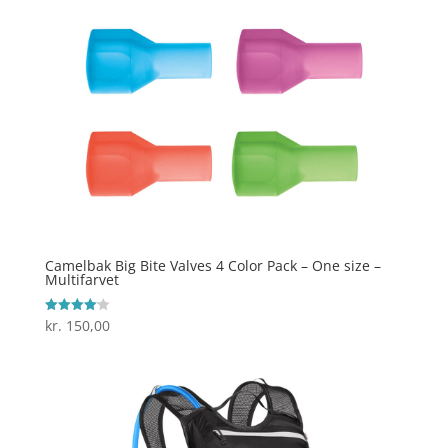
Camelbak Big Bite Valves 4 Color Pack – One size –
Multifarvet
kr.
150,00
Vurderet
4.1
ud af 5