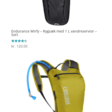
Endurance Mirfy – Rygsæk med 1 L vandreservior –
Sort
kr.
120,00
Vurderet
4.4
ud af 5