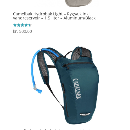
Camelbak Hydrobak Light – Rygsæk inkl.
vandreservoir – 1,5 liter – Aluminum/Black
kr.
500,00
Vurderet
4.5
ud af 5