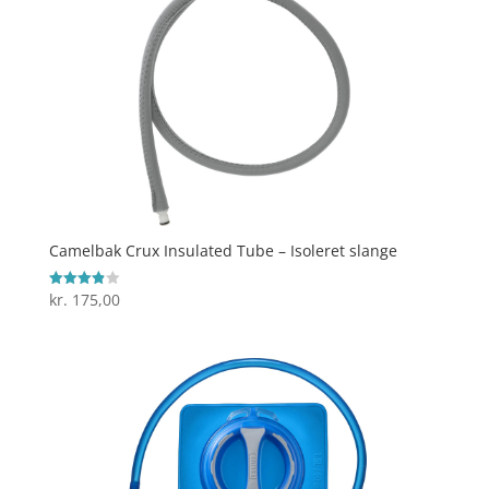
Camelbak Crux Insulated Tube – Isoleret slange
kr.
175,00
Vurderet
3.9
ud af 5