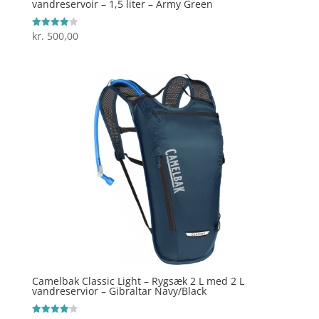
vandreservoir – 1,5 liter – Army Green
kr.
500,00
Vurderet
4
ud af 5
Camelbak Classic Light – Rygsæk 2 L med 2 L
vandreservior – Gibraltar Navy/Black