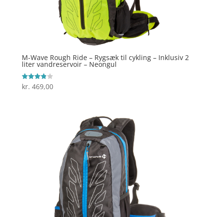
M-Wave Rough Ride – Rygsæk til cykling – Inklusiv 2
liter vandreservoir – Neongul
kr.
469,00
Vurderet
3.9
ud af 5