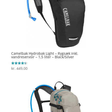
Camelbak Hydrobak Light – Rygsæk inkl.
vandreservoir – 1,5 liter – Black/Silver
kr.
449,00
Vurderet
4.4
ud af 5