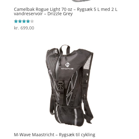
Camelbak Rogue Light 70 oz – Rygsæk 5 L med 2 L
vandreservoir – Drizzle Grey
kr.
699,00
Vurderet
4
ud af 5
M-Wave Maastricht – Rygsæk til cykling