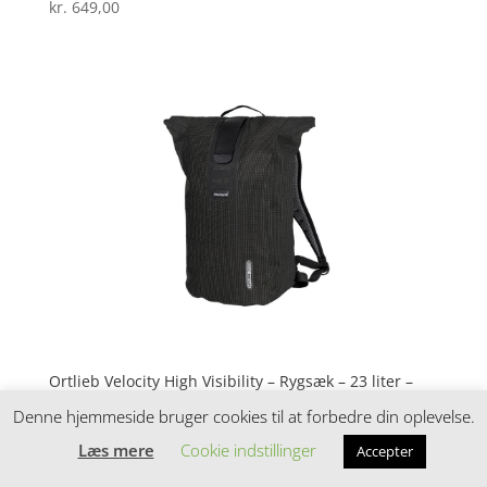
kr.
649,00
Vurderet
4.1
ud af 5
Ortlieb Velocity High Visibility – Rygsæk – 23 liter –
Sort
Denne hjemmeside bruger cookies til at forbedre din oplevelse.
kr.
949,00
Vurderet
Læs mere
Cookie indstillinger
Accepter
4
ud af 5