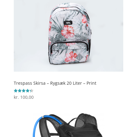
Trespass Skirsa – Rygsæk 20 Liter – Print
kr.
100,00
Vurderet
4.3
ud af 5