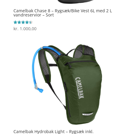
Camelbak Chase 8 – Rygsæk/Bike Vest 6L med 2 L
vandreservior – Sort
kr.
1.000,00
Vurderet
4.4
ud af 5
Camelbak Hydrobak Light – Rygsæk inkl.