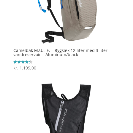
Camelbak M.U.L.E. – Rygsæk 12 liter med 3 liter
vandreservoir – Aluminum/black
kr.
1.199,00
Vurderet
4.3
ud af 5