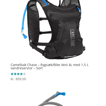
Camelbak Chase – Rygsæk/Bike Vest 4L med 1,5 L
vandreservior – Sort
kr.
899,00
Vurderet
4.1
ud af 5