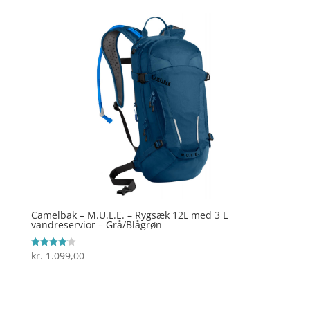
Camelbak – M.U.L.E. – Rygsæk 12L med 3 L
vandreservior – Grå/Blågrøn
kr.
1.099,00
Vurderet
4.1
ud af 5