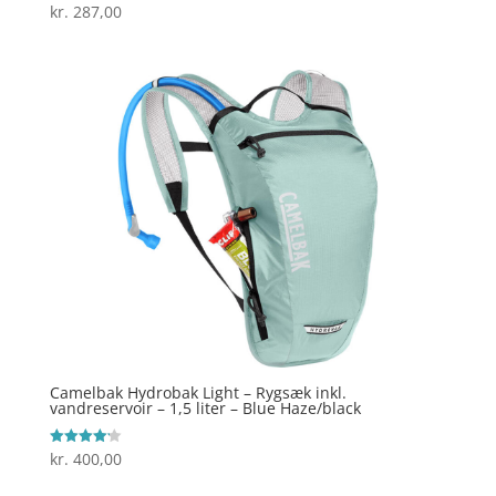
kr.
287,00
Vurderet
3.9
ud af 5
Camelbak Hydrobak Light – Rygsæk inkl.
vandreservoir – 1,5 liter – Blue Haze/black
kr.
400,00
Vurderet
4.2
ud af 5