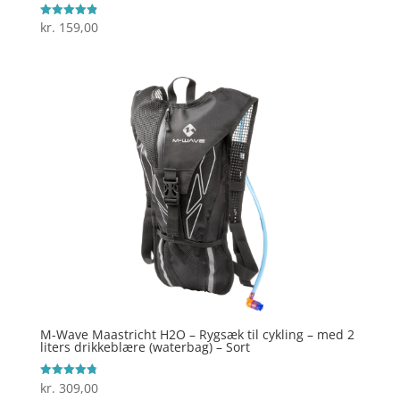
kr.
159,00
Vurderet
4.9
ud af 5
M-Wave Maastricht H2O – Rygsæk til cykling – med 2
liters drikkeblære (waterbag) – Sort
kr.
309,00
Vurderet
4.8