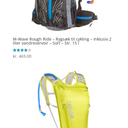
M-Wave Rough Ride – Rygsæk til cykling – Inklusiv 2
liter vandreservoir – Sort – Str. 15 l
kr.
469,00
Vurderet
4
ud af 5