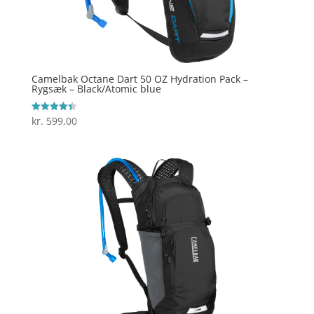
Camelbak Octane Dart 50 OZ Hydration Pack –
Rygsæk – Black/Atomic blue
kr.
599,00
Vurderet
4.4
ud af 5