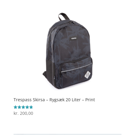
ud af 5
Trespass Skirsa – Rygsæk 20 Liter – Print
kr.
200,00
Vurderet
4.9
ud af 5