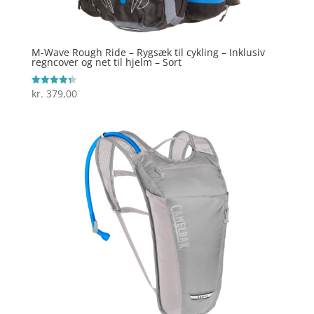
M-Wave Rough Ride – Rygsæk til cykling – Inklusiv
regncover og net til hjelm – Sort
kr.
379,00
Vurderet
4.3
ud af 5