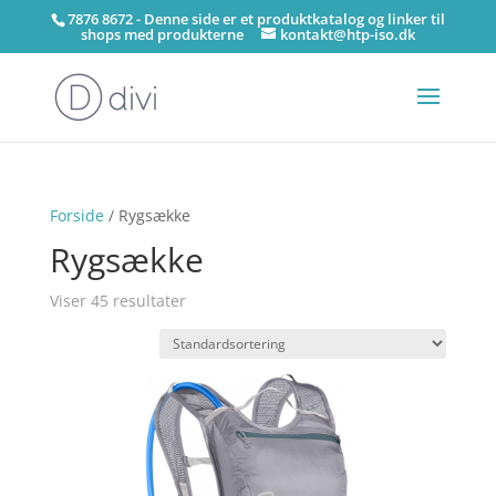
7876 8672 - Denne side er et produktkatalog og linker til
shops med produkterne
kontakt@htp-iso.dk
Forside
/ Rygsække
Rygsække
Viser 45 resultater