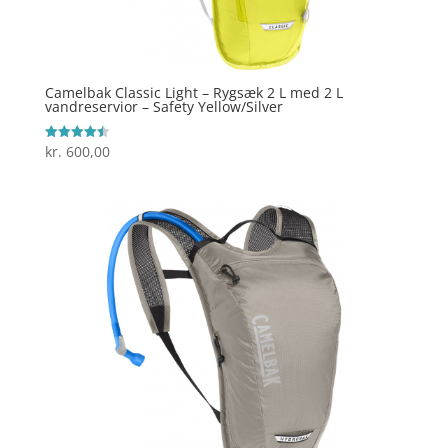
Camelbak Classic Light – Rygsæk 2 L med 2 L
vandreservior – Safety Yellow/Silver
kr.
600,00
Vurderet
4.5
ud af 5