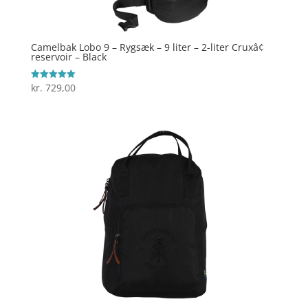
Camelbak Lobo 9 – Rygsæk – 9 liter – 2-liter Cruxâ¢
reservoir – Black
kr.
729,00
Vurderet
5
ud af 5