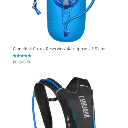
Camelbak Crux – Reservior/blære/pose – 1,5 liter
kr.
249,00
Vurderet
4.8
ud af 5