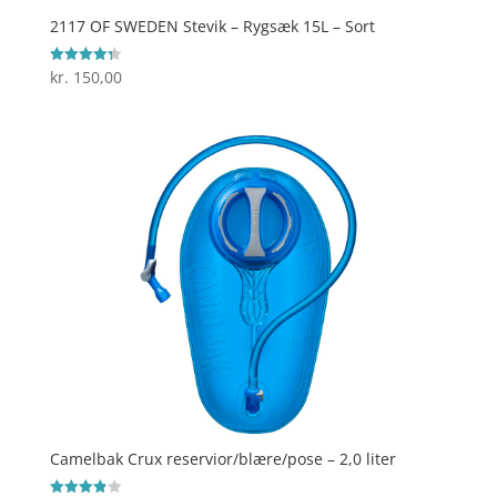
2117 OF SWEDEN Stevik – Rygsæk 15L – Sort
kr.
150,00
Vurderet
4.3
ud af 5
Camelbak Crux reservior/blære/pose – 2,0 liter