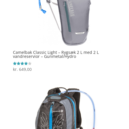
Camelbak Classic Light – Rygsæk 2 L med 2 L
vandreservior – Gunmetal/Hydro
kr.
649,00
Vurderet
4
ud af 5