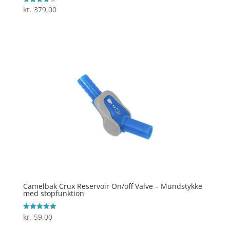
kr.
379,00
Vurderet
4
ud af 5
Camelbak Crux Reservoir On/off Valve – Mundstykke
med stopfunktion
kr.
59,00
Vurderet
5
ud af 5