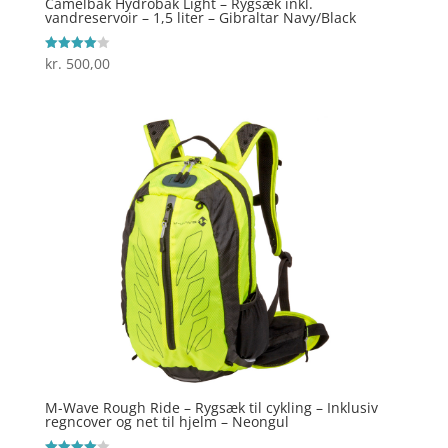
Camelbak Hydrobak Light – Rygsæk inkl.
vandreservoir – 1,5 liter – Gibraltar Navy/Black
kr.
500,00
Vurderet
4
ud af 5
M-Wave Rough Ride – Rygsæk til cykling – Inklusiv
regncover og net til hjelm – Neongul