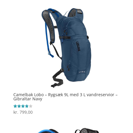
Camelbak Lobo – Rygsæk 9L med 3 L vandreservior –
Gibraltar Navy
kr.
799,00
Vurderet
3.9
ud af 5