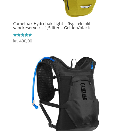
Camelbak Hydrobak Light – Rygsæk inkl.
vandreservoir – 1,5 liter – Golden/black
kr.
400,00
Vurderet
4.9
ud af 5