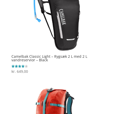
Camelbak Classic Light – Rygsæk 2 L med 2 L
vandreservior – Black
kr.
649,00
Vurderet
4
ud af 5