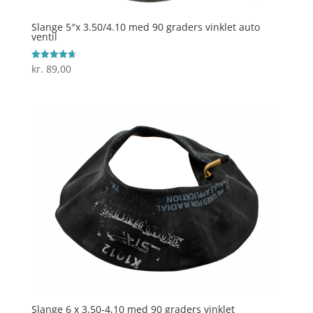
Slange 5″x 3.50/4.10 med 90 graders vinklet auto
ventil
kr.
89,00
Vurderet
4.7
ud af 5
Slange 6 x 3,50-4,10 med 90 graders vinklet