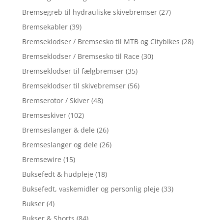
Bremsegreb til hydrauliske skivebremser
(27)
Bremsekabler
(39)
Bremseklodser / Bremsesko til MTB og Citybikes
(28)
Bremseklodser / Bremsesko til Race
(30)
Bremseklodser til fælgbremser
(35)
Bremseklodser til skivebremser
(56)
Bremserotor / Skiver
(48)
Bremseskiver
(102)
Bremseslanger & dele
(26)
Bremseslanger og dele
(26)
Bremsewire
(15)
Buksefedt & hudpleje
(18)
Buksefedt, vaskemidler og personlig pleje
(33)
Bukser
(4)
Bukser & Shorts
(84)