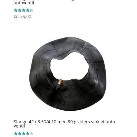
autoventil
kr.
75,00
Vurderet
4.3
ud af 5
Slange 4″ x 3.50/4.10 med 90 graders vinklet auto
ventil