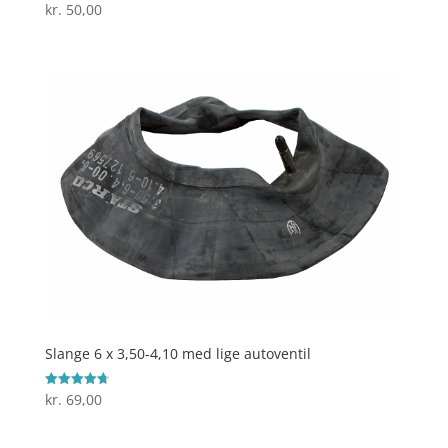
kr.
50,00
Vurderet
4.1
ud af 5
Slange 6 x 3,50-4,10 med lige autoventil
kr.
69,00
Vurderet
4.7
ud af 5