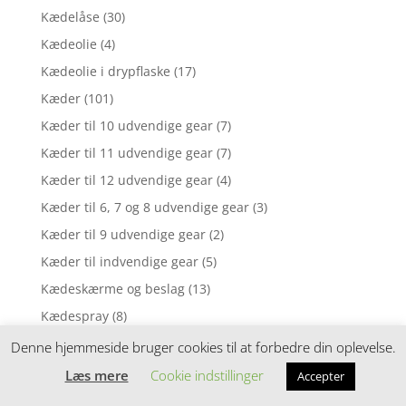
Kædelåse
(30)
Kædeolie
(4)
Kædeolie i drypflaske
(17)
Kæder
(101)
Kæder til 10 udvendige gear
(7)
Kæder til 11 udvendige gear
(7)
Kæder til 12 udvendige gear
(4)
Kæder til 6, 7 og 8 udvendige gear
(3)
Kæder til 9 udvendige gear
(2)
Kæder til indvendige gear
(5)
Kædeskærme og beslag
(13)
Kædespray
(8)
Kædespray / Olie og andet olie
(6)
Denne hjemmeside bruger cookies til at forbedre din oplevelse.
Kædespray & olie
(62)
Læs mere
Cookie indstillinger
Accepter
Kædestrammer
(3)