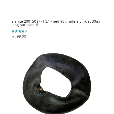
Slange 200×50 (7×1 3/4)med 90 graders vinklet 30mm
lang auto ventil
kr.
99,00
Vurderet
4.1
ud af 5