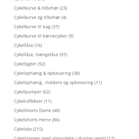
Cykelkurve & tilbehør
(23)
Cykelkurve og tilbehør
(4)
Cykelkurve til bag
(37)
Cykelkurve til børnecykler
(9)
Cykellåse
(16)
Cykellåse, hængelåse
(97)
Cykellygter
(92)
Cykelophæng & opbevaring
(38)
Cykelophæng, -holdere og opbevaring
(11)
Cykelpumper
(62)
Cykelreflekser
(11)
Cykelshorts Dame
(48)
Cykelshorts Herre
(86)
Cykelsko
(215)
Cykelslanger med almindelig / dunlop ventil
(17)