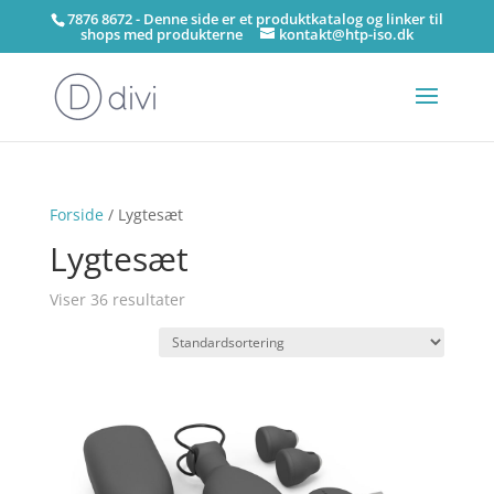
7876 8672 - Denne side er et produktkatalog og linker til
shops med produkterne
kontakt@htp-iso.dk
Forside
/ Lygtesæt
Lygtesæt
Viser 36 resultater