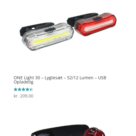
ONE Light 30 – Lygtesæt – 52/12 Lumen – USB
Opladelig
kr.
209,00
Vurderet
4.4
ud af 5