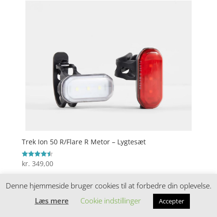
Trek Ion 50 R/Flare R Metor – Lygtesæt
kr.
349,00
Vurderet
4.5
ud af 5
Denne hjemmeside bruger cookies til at forbedre din oplevelse.
Læs mere
Cookie indstillinger
Søg
Accepter
Søg
efter: