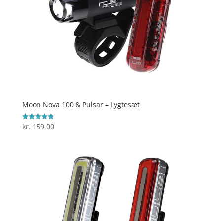
Moon Nova 100 & Pulsar – Lygtesæt
kr.
159,00
Vurderet
4.9
ud af 5