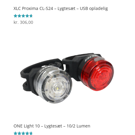
XLC Proxima CL-S24 – Lygtesæt – USB opladelig
kr.
306,00
Vurderet
4.7
ud af 5
ONE Light 10 – Lygtesæt – 10/2 Lumen