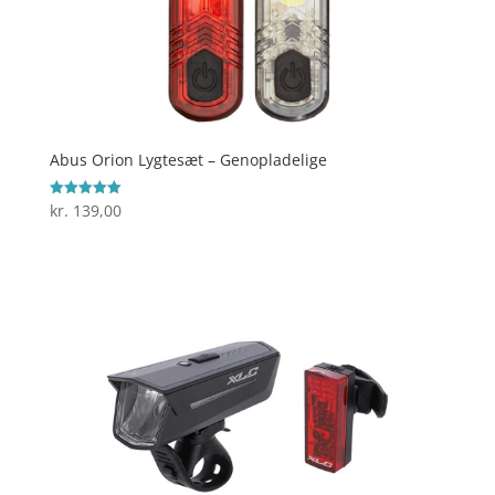
Abus Orion Lygtesæt – Genopladelige
kr.
139,00
Vurderet
5
ud af 5