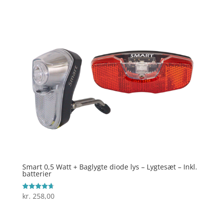
4.4
ud af 5
Smart 0,5 Watt + Baglygte diode lys – Lygtesæt – Inkl.
batterier
kr.
258,00
Vurderet
4.7
ud af 5