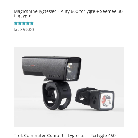
Magicshine lygtesæt – Allty 600 forlygte + Seemee 30
baglygte
kr.
359,00
Vurderet
4.8
ud af 5
Trek Commuter Comp R – Lygtesæt – Forlygte 450