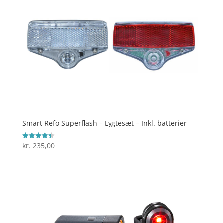
Smart Refo Superflash – Lygtesæt – Inkl. batterier
kr.
235,00
Vurderet
4.4
ud af 5