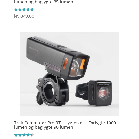
lumen og baglygte 35 lumen
kr.
849,00
Vurderet
4.8
ud af 5
Trek Commuter Pro RT – Lygtesæt – Forlygte 1000
lumen og baglygte 90 lumen