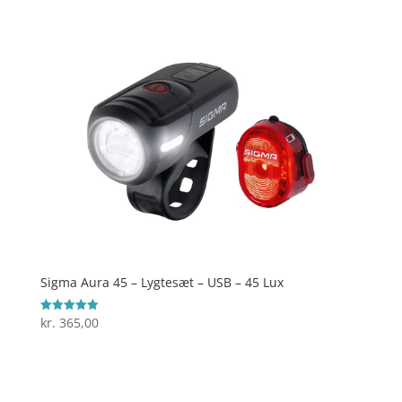
Sigma Aura 45 – Lygtesæt – USB – 45 Lux
kr.
365,00
Vurderet
5
ud af 5