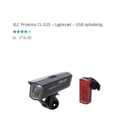
XLC Proxima CL-S25 – Lygtesæt – USB opladelig
kr.
374,00
Vurderet
4
ud af 5