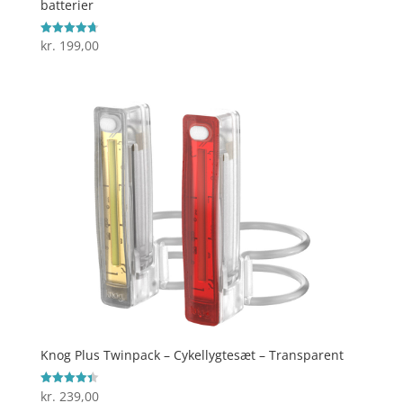
batterier
kr.
199,00
Vurderet
4.7
ud af 5
Knog Plus Twinpack – Cykellygtesæt – Transparent
kr.
239,00
Vurderet