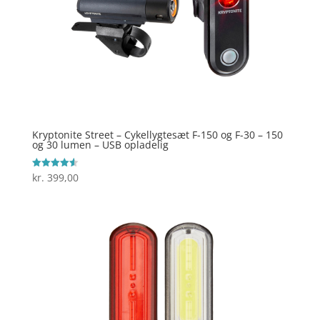
Kryptonite Street – Cykellygtesæt F-150 og F-30 – 150
og 30 lumen – USB opladelig
kr.
399,00
Vurderet
4.6
ud af 5