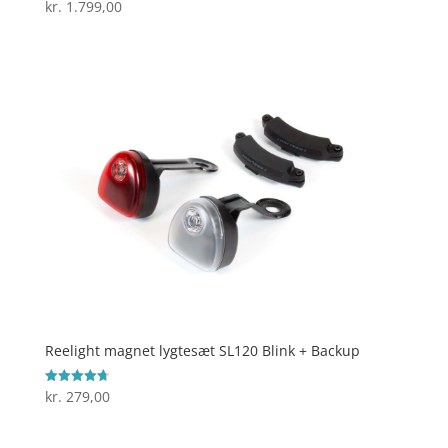
kr.
1.799,00
Vurderet
4.6
ud af 5
Reelight magnet lygtesæt SL120 Blink + Backup
kr.
279,00
Vurderet
4.7
ud af 5