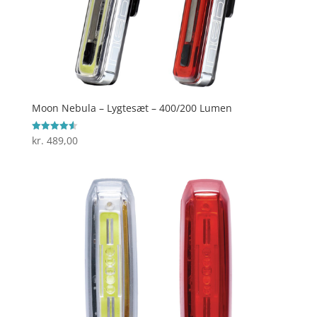
Moon Nebula – Lygtesæt – 400/200 Lumen
kr.
489,00
Vurderet
4.6
ud af 5