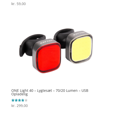
kr.
59,00
Vurderet
4.7
ud af 5
ONE Light 40 – Lygtesæt – 70/20 Lumen – USB
Opladelig
kr.
299,00
Vurderet
3.9
ud af 5