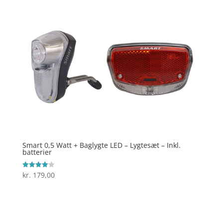
Smart 0,5 Watt + Baglygte LED – Lygtesæt – Inkl.
batterier
kr.
179,00
Vurderet
4.1
ud af 5