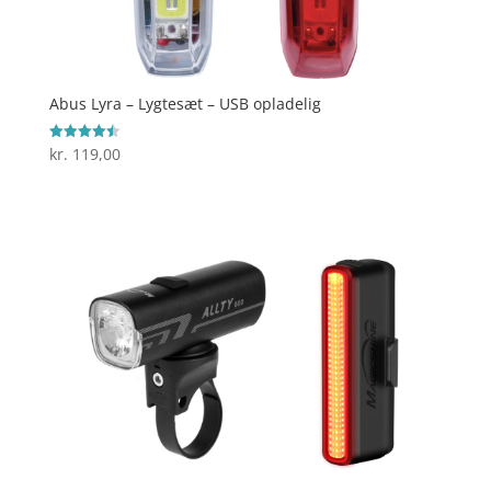
Abus Lyra – Lygtesæt – USB opladelig
kr.
119,00
Vurderet
4.5
ud af 5