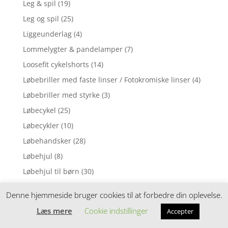
Leg & spil
(19)
Leg og spil
(25)
Liggeunderlag
(4)
Lommelygter & pandelamper
(7)
Loosefit cykelshorts
(14)
Løbebriller med faste linser / Fotokromiske linser
(4)
Løbebriller med styrke
(3)
Løbecykel
(25)
Løbecykler
(10)
Løbehandsker
(28)
Løbehjul
(8)
Løbehjul til børn
(30)
Løbehjul til junior/voksen
(3)
Denne hjemmeside bruger cookies til at forbedre din oplevelse.
Løbestrømper
(15)
Læs mere
Cookie indstillinger
Accepter
Løbeure & elektronik
(3)