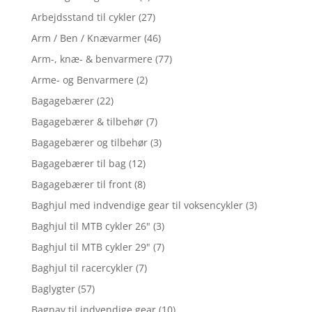
Arbejdsstand til cykler
(27)
Arm / Ben / Knævarmer
(46)
Arm-, knæ- & benvarmere
(77)
Arme- og Benvarmere
(2)
Bagagebærer
(22)
Bagagebærer & tilbehør
(7)
Bagagebærer og tilbehør
(3)
Bagagebærer til bag
(12)
Bagagebærer til front
(8)
Baghjul med indvendige gear til voksencykler
(3)
Baghjul til MTB cykler 26"
(3)
Baghjul til MTB cykler 29"
(7)
Baghjul til racercykler
(7)
Baglygter
(57)
Bagnav til indvendige gear
(10)