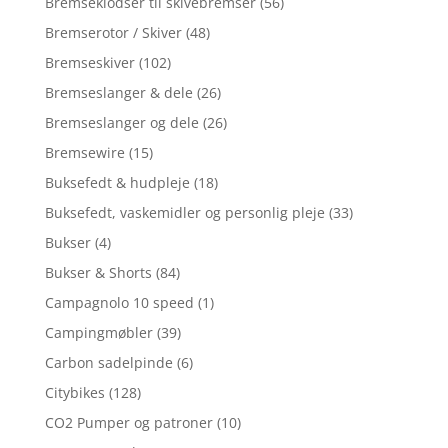
Bremseklodser til skivebremser
(56)
Bremserotor / Skiver
(48)
Bremseskiver
(102)
Bremseslanger & dele
(26)
Bremseslanger og dele
(26)
Bremsewire
(15)
Buksefedt & hudpleje
(18)
Buksefedt, vaskemidler og personlig pleje
(33)
Bukser
(4)
Bukser & Shorts
(84)
Campagnolo 10 speed
(1)
Campingmøbler
(39)
Carbon sadelpinde
(6)
Citybikes
(128)
CO2 Pumper og patroner
(10)