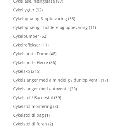
Cykellåse, hængelåse
(97)
Cykellygter
(92)
Cykelophæng & opbevaring
(38)
Cykelophæng, -holdere og opbevaring
(11)
Cykelpumper
(62)
Cykelreflekser
(11)
Cykelshorts Dame
(48)
Cykelshorts Herre
(86)
Cykelsko
(215)
Cykelslanger med almindelig / dunlop ventil
(17)
Cykelslanger med autoventil
(23)
Cykelstol / Barnestol
(39)
Cykelstol montering
(8)
Cykelstol til bag
(1)
Cykelstol til foran
(2)