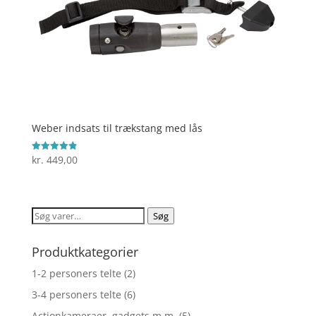
Weber indsats til trækstang med lås
kr.
449,00
Vurderet
4.9
ud af 5
Søg
Søg
efter:
Produktkategorier
1-2 personers telte
(2)
3-4 personers telte
(6)
Actionkameraer, gadgets m.m.
(5)