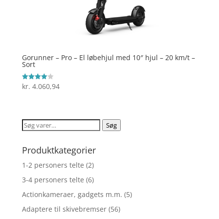
Gorunner – Pro – El løbehjul med 10″ hjul – 20 km/t –
Sort
kr.
4.060,94
Vurderet
4
ud af 5
Søg
Søg
efter:
Produktkategorier
1-2 personers telte
(2)
3-4 personers telte
(6)
Actionkameraer, gadgets m.m.
(5)
Adaptere til skivebremser
(56)