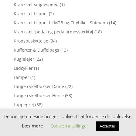
Kranksæt singlespeed
(1)
Kranksæt trippel
(2)
Kranksæt trippel til MTB og Citybikes Shimano
(14)
Kranksæt, pedal og pedalarmesværktøj
(18)
Kropsbeskyttelse
(34)
Kufferter & Duffelbags
(13)
Kuglelejer
(22)
Ladcykler
(1)
Lamper
(1)
Lange cykelbukser Dame
(22)
Lange cykelbukser Herre
(53)
Lappegrej
(68)
Lædersadler
(3)
Denne hjemmeside bruger cookies til at forbedre din oplevelse.
Leg & spil
(19)
Læs mere
Cookie indstillinger
Accepter
Leg og spil
(25)