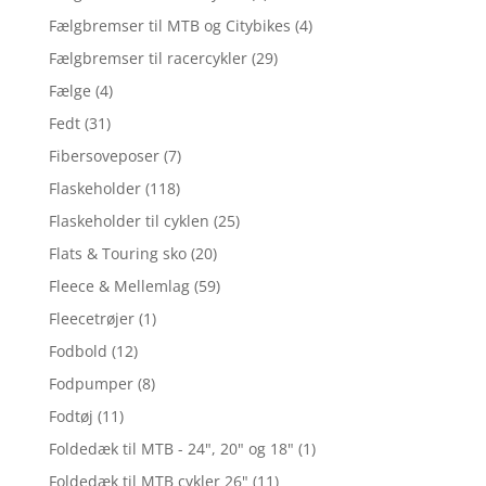
Fælgbremser til MTB og Citybikes
(4)
Fælgbremser til racercykler
(29)
Fælge
(4)
Fedt
(31)
Fibersoveposer
(7)
Flaskeholder
(118)
Flaskeholder til cyklen
(25)
Flats & Touring sko
(20)
Fleece & Mellemlag
(59)
Fleecetrøjer
(1)
Fodbold
(12)
Fodpumper
(8)
Fodtøj
(11)
Foldedæk til MTB - 24", 20" og 18"
(1)
Foldedæk til MTB cykler 26"
(11)