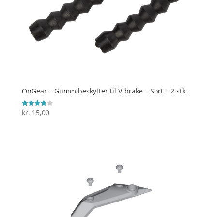
OnGear – Gummibeskytter til V-brake – Sort – 2 stk.
kr.
15,00
Vurderet
3.8
ud af 5