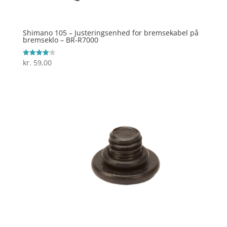
Shimano 105 – Justeringsenhed for bremsekabel på
bremseklo – BR-R7000
kr.
59,00
Vurderet
4.1
ud af 5