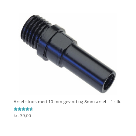
ud af 5
Aksel studs med 10 mm gevind og 8mm aksel – 1 stk.
kr.
39,00
Vurderet
4.6
ud af 5