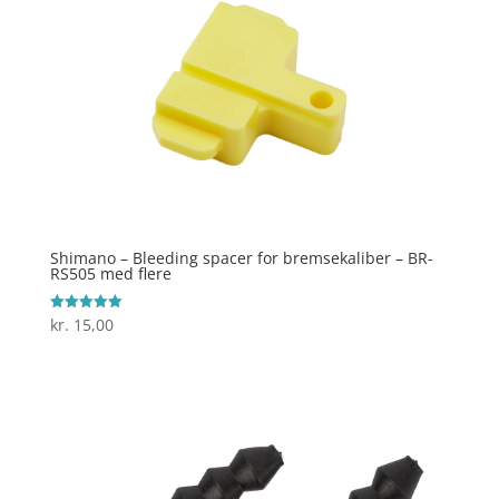
Shimano – Bleeding spacer for bremsekaliber – BR-
RS505 med flere
kr.
15,00
Vurderet
5
ud af 5