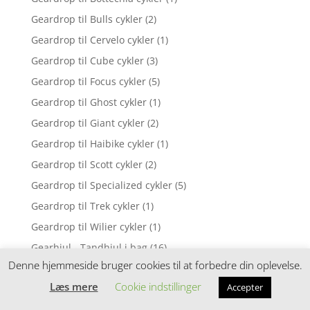
Geardrop til Bulls cykler
(2)
Geardrop til Cervelo cykler
(1)
Geardrop til Cube cykler
(3)
Geardrop til Focus cykler
(5)
Geardrop til Ghost cykler
(1)
Geardrop til Giant cykler
(2)
Geardrop til Haibike cykler
(1)
Geardrop til Scott cykler
(2)
Geardrop til Specialized cykler
(5)
Geardrop til Trek cykler
(1)
Geardrop til Wilier cykler
(1)
Gearhjul - Tandhjul i bag
(16)
Denne hjemmeside bruger cookies til at forbedre din oplevelse.
Gearkabler
(37)
Læs mere
Cookie indstillinger
Accepter
Gearkabler & gearwire
(46)
Gearnav 8 gear
(3)