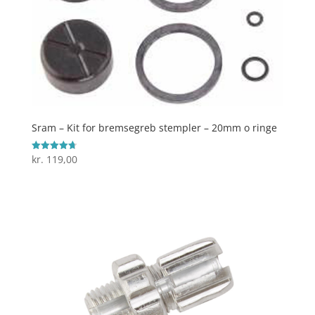
Sram – Kit for bremsegreb stempler – 20mm o ringe
kr.
119,00
Vurderet
4.7
ud af 5