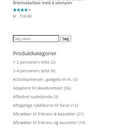
Bremsekaliber med 4 stempler
kr.
734,00
Vurderet
4.2
ud af 5
Søg
Søg
efter:
Produktkategorier
1-2 personers telte
(2)
3-4 personers telte
(6)
Actionkameraer, gadgets m.m.
(5)
Adaptere til skivebremser
(56)
Affjedret sadelpinde
(3)
Aftagelige cykelkurve til foran
(12)
Aftrækker til frikrans & kassetter
(21)
Aftrækker til frikrans og kassetter
(19)