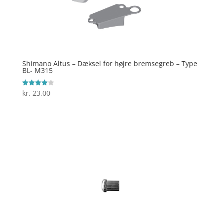
Shimano Altus – Dæksel for højre bremsegreb – Type
BL- M315
kr.
23,00
Vurderet
4.1
ud af 5