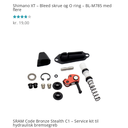
Shimano XT – Bleed skrue og O ring – BL-M785 med
flere
kr.
19,00
Vurderet
3.8
ud af 5
SRAM Code Bronze Stealth C1 – Service kit til
hydraulisk bremsegreb