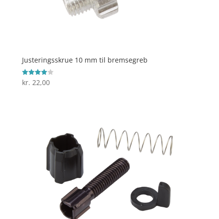
Justeringsskrue 10 mm til bremsegreb
kr.
22,00
Vurderet
4
ud af 5