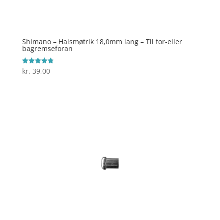
Shimano – Halsmøtrik 18,0mm lang – Til for-eller
bagremseforan
kr.
39,00
Vurderet
4.8
ud af 5