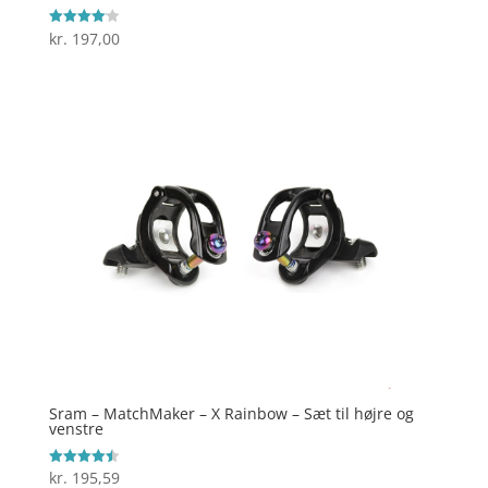
kr.
197,00
Vurderet
4.1
ud af 5
Sram – MatchMaker – X Rainbow – Sæt til højre og
venstre
kr.
195,59
Vurderet
4.5