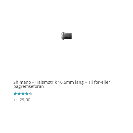
Shimano – Halsmøtrik 10,5mm lang – Til for-eller
bagremseforan
kr.
29,00
Vurderet
4.3
ud af 5