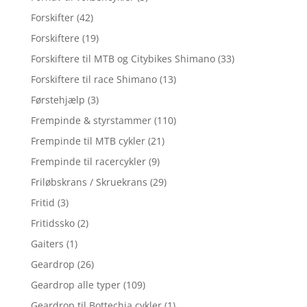
Forskifter
(42)
Forskiftere
(19)
Forskiftere til MTB og Citybikes Shimano
(33)
Forskiftere til race Shimano
(13)
Førstehjælp
(3)
Frempinde & styrstammer
(110)
Frempinde til MTB cykler
(21)
Frempinde til racercykler
(9)
Friløbskrans / Skruekrans
(29)
Fritid
(3)
Fritidssko
(2)
Gaiters
(1)
Geardrop
(26)
Geardrop alle typer
(109)
Geardrop til Bottechia cykler
(1)