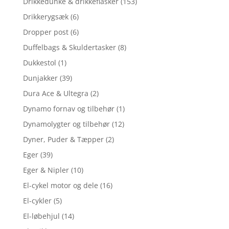
Drikkedunke & drikkeflasker
(153)
Drikkerygsæk
(6)
Dropper post
(6)
Duffelbags & Skuldertasker
(8)
Dukkestol
(1)
Dunjakker
(39)
Dura Ace & Ultegra
(2)
Dynamo fornav og tilbehør
(1)
Dynamolygter og tilbehør
(12)
Dyner, Puder & Tæpper
(2)
Eger
(39)
Eger & Nipler
(10)
El-cykel motor og dele
(16)
El-cykler
(5)
El-løbehjul
(14)