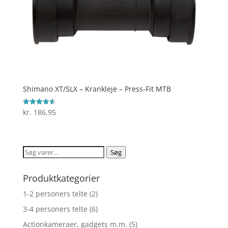
Shimano XT/SLX – Krankleje – Press-Fit MTB
kr.
186,95
Vurderet
4.6
ud af 5
Søg
Søg
efter:
Produktkategorier
1-2 personers telte
(2)
3-4 personers telte
(6)
Actionkameraer, gadgets m.m.
(5)