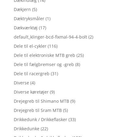
Dækindlæg
(14)
Dækjern
(5)
Dæktryksmåler
(1)
Dækværktøj
(17)
default_klinger-bcd-fixmal-94-4-bolt
(2)
Dele til el-cykler
(116)
Dele til elektroniske MTB greb
(25)
Dele til fælgbremser og -greb
(8)
Dele til racergreb
(31)
Diverse
(4)
Diverse køretøjer
(9)
Drejegreb til Shimano MTB
(9)
Drejegreb til Sram MTB
(5)
Drikkedunk / Drikkeflasker
(33)
Drikkedunke
(22)