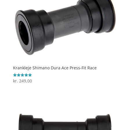
Krankleje Shimano Dura Ace Press-Fit Race
kr.
249,00
Vurderet
5
ud af 5