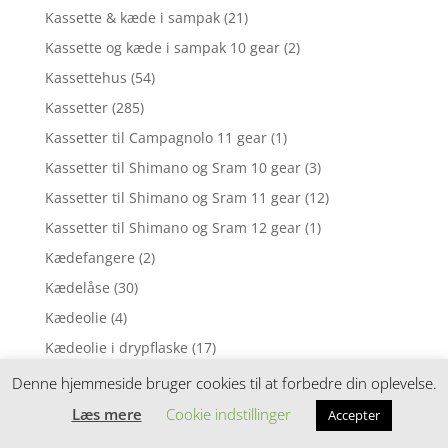
Kassette & kæde i sampak
(21)
Kassette og kæde i sampak 10 gear
(2)
Kassettehus
(54)
Kassetter
(285)
Kassetter til Campagnolo 11 gear
(1)
Kassetter til Shimano og Sram 10 gear
(3)
Kassetter til Shimano og Sram 11 gear
(12)
Kassetter til Shimano og Sram 12 gear
(1)
Kædefangere
(2)
Kædelåse
(30)
Kædeolie
(4)
Kædeolie i drypflaske
(17)
Kæder
(101)
Denne hjemmeside bruger cookies til at forbedre din oplevelse.
Kæder til 10 udvendige gear
(7)
Læs mere
Cookie indstillinger
Accepter
Kæder til 11 udvendige gear
(7)