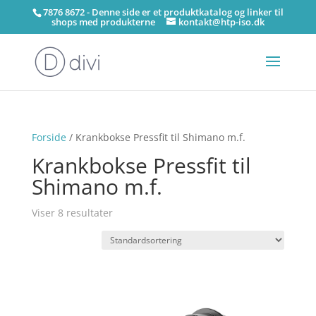
7876 8672 - Denne side er et produktkatalog og linker til
shops med produkterne
kontakt@htp-iso.dk
Forside
/ Krankbokse Pressfit til Shimano m.f.
Krankbokse Pressfit til
Shimano m.f.
Viser 8 resultater