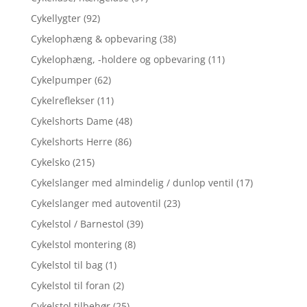
Cykellygter
(92)
Cykelophæng & opbevaring
(38)
Cykelophæng, -holdere og opbevaring
(11)
Cykelpumper
(62)
Cykelreflekser
(11)
Cykelshorts Dame
(48)
Cykelshorts Herre
(86)
Cykelsko
(215)
Cykelslanger med almindelig / dunlop ventil
(17)
Cykelslanger med autoventil
(23)
Cykelstol / Barnestol
(39)
Cykelstol montering
(8)
Cykelstol til bag
(1)
Cykelstol til foran
(2)
Cykelstol tilbehør
(25)