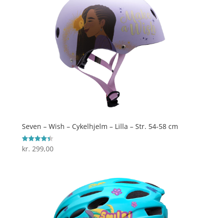
Seven – Wish – Cykelhjelm – Lilla – Str. 54-58 cm
kr.
299,00
Vurderet
4.4
ud af 5