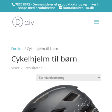
7876 8672 - Denne side er et produktkatalog og linker til
shops med produkterne
kontakt@htp-iso.dk
Forside
/ Cykelhjelm til børn
Cykelhjelm til børn
Viser 29 resultater