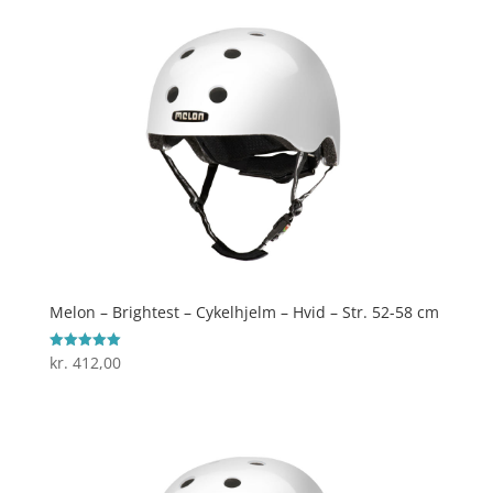
Melon – Brightest – Cykelhjelm – Hvid – Str. 52-58 cm
kr.
412,00
Vurderet
5
ud af 5