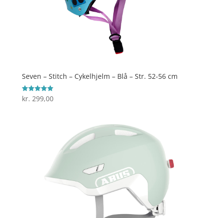
Seven – Stitch – Cykelhjelm – Blå – Str. 52-56 cm
kr.
299,00
Vurderet
5
ud af 5