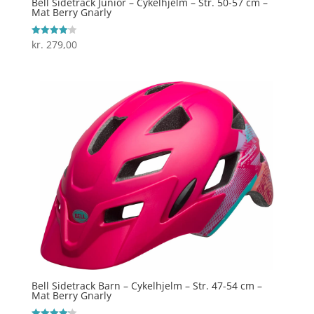
Bell Sidetrack Junior – Cykelhjelm – Str. 50-57 cm –
Mat Berry Gnarly
kr.
279,00
Vurderet
4.1
ud af 5
Bell Sidetrack Barn – Cykelhjelm – Str. 47-54 cm –
Mat Berry Gnarly