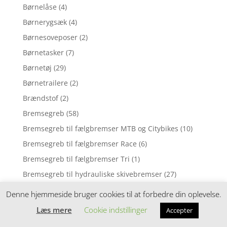
Børnelåse
(4)
Børnerygsæk
(4)
Børnesoveposer
(2)
Børnetasker
(7)
Børnetøj
(29)
Børnetrailere
(2)
Brændstof
(2)
Bremsegreb
(58)
Bremsegreb til fælgbremser MTB og Citybikes
(10)
Bremsegreb til fælgbremser Race
(6)
Bremsegreb til fælgbremser Tri
(1)
Bremsegreb til hydrauliske skivebremser
(27)
Bremsekabler
(39)
Denne hjemmeside bruger cookies til at forbedre din oplevelse.
Bremseklodser / Bremsesko til MTB og Citybikes
(28)
Læs mere
Cookie indstillinger
Accepter
Bremseklodser / Bremsesko til Race
(30)