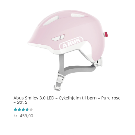
ud af 5
Abus Smiley 3.0 LED – Cykelhjelm til børn – Pure rose
– Str. S
kr.
459,00
Vurderet
3.8
ud af 5