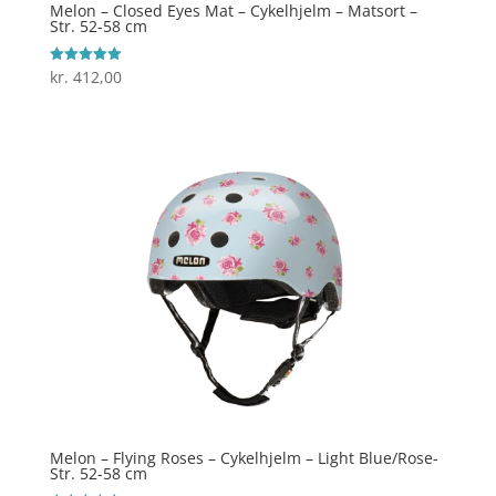
Melon – Closed Eyes Mat – Cykelhjelm – Matsort –
Str. 52-58 cm
kr.
412,00
Vurderet
5
ud af 5
Melon – Flying Roses – Cykelhjelm – Light Blue/Rose-
Str. 52-58 cm