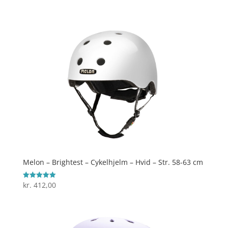
Melon – Brightest – Cykelhjelm – Hvid – Str. 58-63 cm
kr.
412,00
Vurderet
5
ud af 5