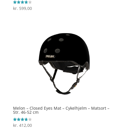
kr.
599,00
Vurderet
3.9
ud af 5
Melon – Closed Eyes Mat – Cykelhjelm – Matsort –
Str. 46-52 cm
kr.
412,00
Vurderet
3.8