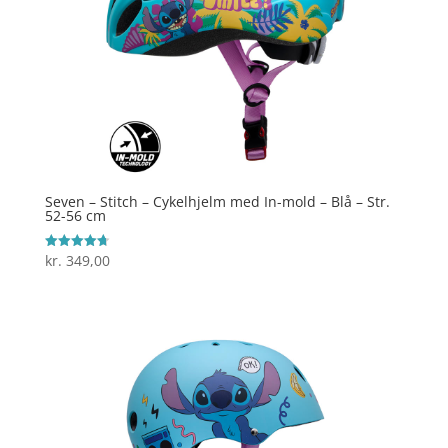
Seven – Stitch – Cykelhjelm med In-mold – Blå – Str.
52-56 cm
kr.
349,00
Vurderet
4.7
ud af 5