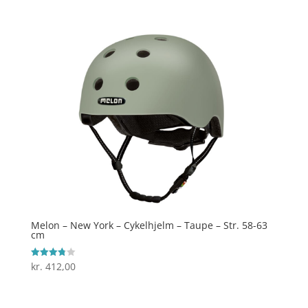
ud af 5
Melon – New York – Cykelhjelm – Taupe – Str. 58-63
cm
kr.
412,00
Vurderet
3.8
ud af 5