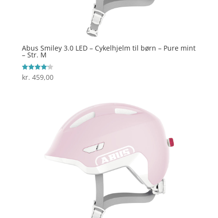
Abus Smiley 3.0 LED – Cykelhjelm til børn – Pure mint
– Str. M
kr.
459,00
Vurderet
4.2
ud af 5