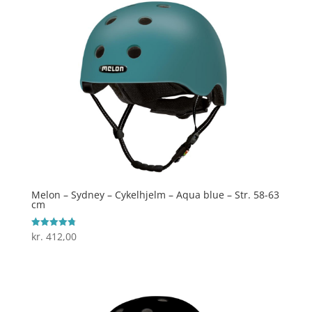
Melon – Sydney – Cykelhjelm – Aqua blue – Str. 58-63
cm
kr.
412,00
Vurderet
4.8
ud af 5