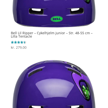
Bell Lil Ripper – Cykelhjelm junior – Str. 48-55 cm –
Lilla Tentacle
kr.
279,00
Vurderet
4.5
ud af 5