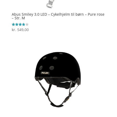
Abus Smiley 3.0 LED – Cykelhjelm til børn – Pure rose
– Str. M
kr.
549,00
Vurderet
3.9
ud af 5