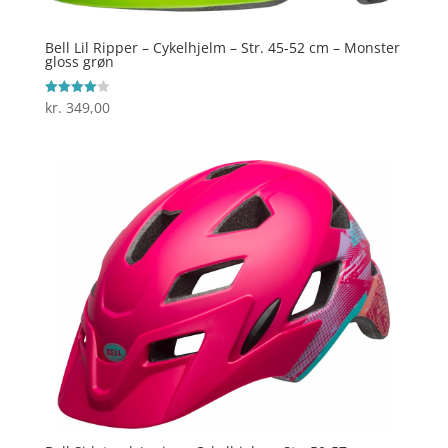
Bell Lil Ripper – Cykelhjelm – Str. 45-52 cm – Monster
gloss grøn
kr.
349,00
Vurderet
4
ud af 5