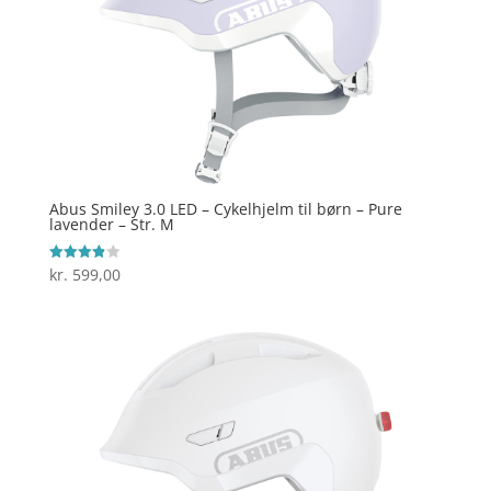
Abus Smiley 3.0 LED – Cykelhjelm til børn – Pure
lavender – Str. M
kr.
599,00
Vurderet
3.9
ud af 5