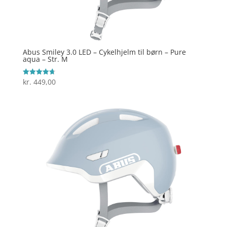
Abus Smiley 3.0 LED – Cykelhjelm til børn – Pure
aqua – Str. M
kr.
449,00
Vurderet
4.7
ud af 5