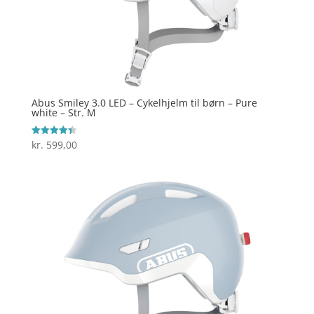
Abus Smiley 3.0 LED – Cykelhjelm til børn – Pure
white – Str. M
kr.
599,00
Vurderet
4.4
ud af 5