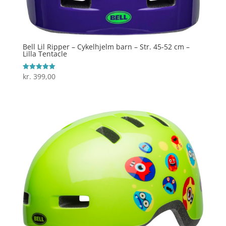
Bell Lil Ripper – Cykelhjelm barn – Str. 45-52 cm –
Lilla Tentacle
kr.
399,00
Vurderet
5
ud af 5