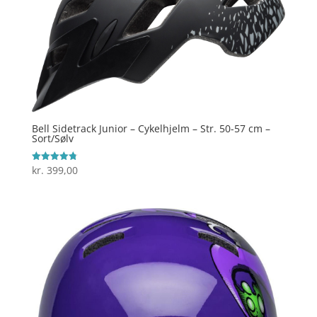
Bell Sidetrack Junior – Cykelhjelm – Str. 50-57 cm –
Sort/Sølv
kr.
399,00
Vurderet
4.8
ud af 5