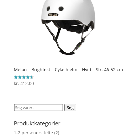
Melon – Brightest – Cykelhjelm – Hvid – Str. 46-52 cm
kr.
412,00
Vurderet
4.6
ud af 5
Søg
Søg
efter:
Produktkategorier
1-2 personers telte
(2)