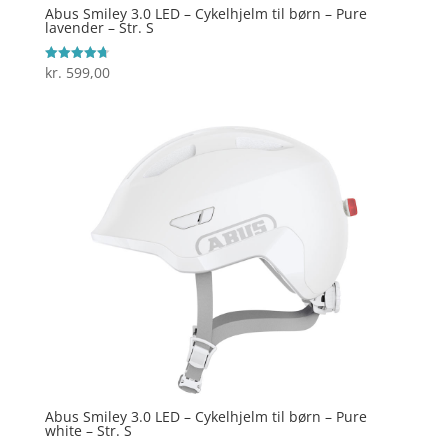
Abus Smiley 3.0 LED – Cykelhjelm til børn – Pure
lavender – Str. S
kr.
599,00
Vurderet
4.7
ud af 5
Abus Smiley 3.0 LED – Cykelhjelm til børn – Pure
white – Str. S