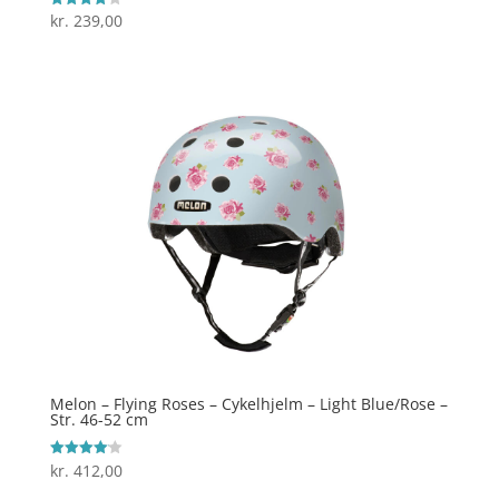
kr.
239,00
Vurderet
4.2
ud af 5
Melon – Flying Roses – Cykelhjelm – Light Blue/Rose –
Str. 46-52 cm
kr.
412,00
Vurderet
4.1
ud af 5