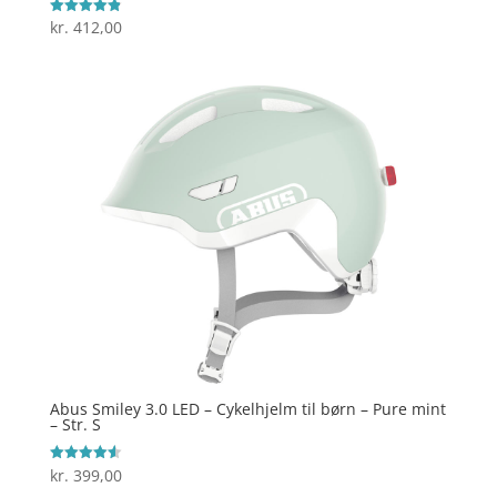
kr.
412,00
Vurderet
4.9
ud af 5
Abus Smiley 3.0 LED – Cykelhjelm til børn – Pure mint
– Str. S
kr.
399,00
Vurderet
4.6