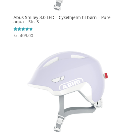
Abus Smiley 3.0 LED – Cykelhjelm til børn – Pure
aqua – Str. S
kr.
409,00
Vurderet
4.7
ud af 5