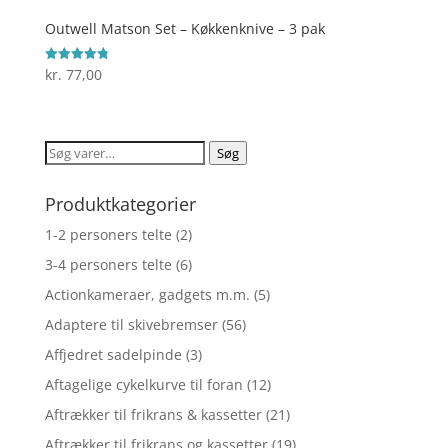
Outwell Matson Set – Køkkenknive – 3 pak
kr.
77,00
Vurderet
4.8
ud af 5
Søg
Søg
efter:
Produktkategorier
1-2 personers telte
(2)
3-4 personers telte
(6)
Actionkameraer, gadgets m.m.
(5)
Adaptere til skivebremser
(56)
Affjedret sadelpinde
(3)
Aftagelige cykelkurve til foran
(12)
Aftrækker til frikrans & kassetter
(21)
Aftrækker til frikrans og kassetter
(19)