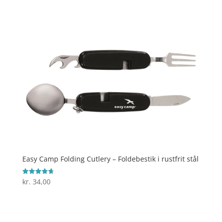
Easy Camp Folding Cutlery – Foldebestik i rustfrit stål
kr.
34,00
Vurderet
4.7
ud af 5