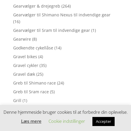
Gearvælger & drejegreb
(264)
Gearvælger til Shimano Nexus til indvendige gear
(16)
Gearvælger til Sram til indvendige gear
(1)
Gearwire
(8)
Godkendte cykellåse
(14)
Gravel bikes
(4)
Gravel cykler
(35)
Gravel dæk
(25)
Greb til Shimano race
(24)
Greb til Sram race
(5)
Grill
(1)
Grupper og geardele til Gravel
(4)
Denne hjemmeside bruger cookies til at forbedre din oplevelse.
Gummistøvler
(5)
Læs mere
Cookie indstillinger
Accepter
Halsedisser
(26)