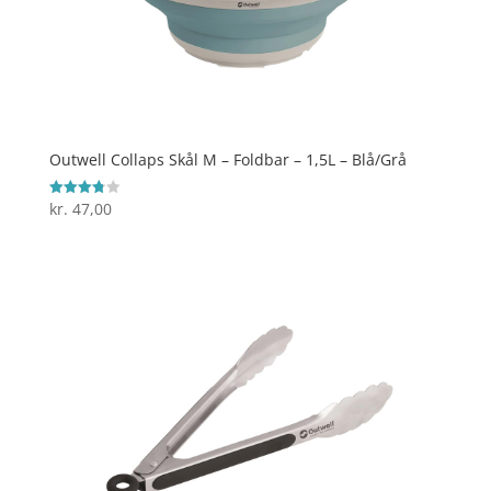
Outwell Collaps Skål M – Foldbar – 1,5L – Blå/Grå
kr.
47,00
Vurderet
3.8
ud af 5