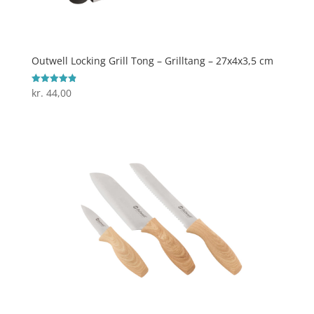
Outwell Locking Grill Tong – Grilltang – 27x4x3,5 cm
kr.
44,00
Vurderet
4.9
ud af 5