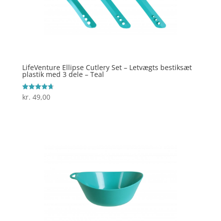
LifeVenture Ellipse Cutlery Set – Letvægts bestiksæt
plastik med 3 dele – Teal
kr.
49,00
Vurderet
4.7
ud af 5