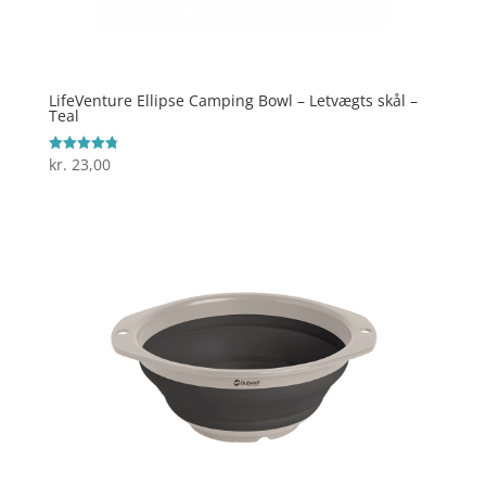
LifeVenture Ellipse Camping Bowl – Letvægts skål –
Teal
kr.
23,00
Vurderet
4.8
ud af 5