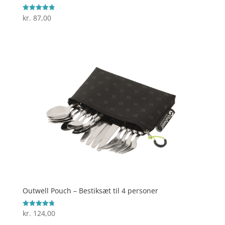
kr.
87,00
Vurderet
4.9
ud af 5
Outwell Pouch – Bestiksæt til 4 personer
kr.
124,00
Vurderet
4.8
ud af 5