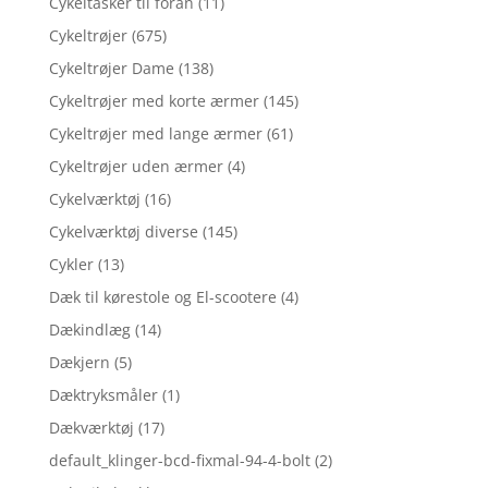
Cykeltasker til foran
(11)
Cykeltrøjer
(675)
Cykeltrøjer Dame
(138)
Cykeltrøjer med korte ærmer
(145)
Cykeltrøjer med lange ærmer
(61)
Cykeltrøjer uden ærmer
(4)
Cykelværktøj
(16)
Cykelværktøj diverse
(145)
Cykler
(13)
Dæk til kørestole og El-scootere
(4)
Dækindlæg
(14)
Dækjern
(5)
Dæktryksmåler
(1)
Dækværktøj
(17)
default_klinger-bcd-fixmal-94-4-bolt
(2)