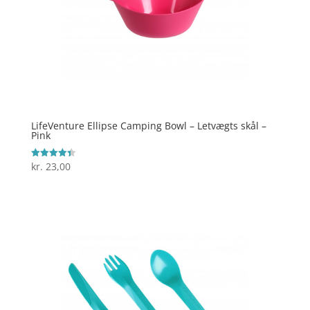
LifeVenture Ellipse Camping Bowl – Letvægts skål –
Pink
kr.
23,00
Vurderet
4.4
ud af 5