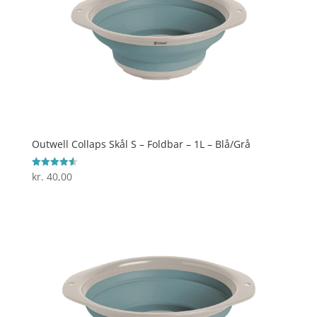
Outwell Collaps Skål S – Foldbar – 1L – Blå/Grå
kr.
40,00
Vurderet
4.6
ud af 5