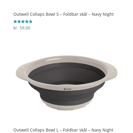
Outwell Collaps Bowl S – Foldbar skål – Navy Night
kr.
59,00
Vurderet
4.8
ud af 5
Outwell Collaps Bowl L – Foldbar skål – Navy Night