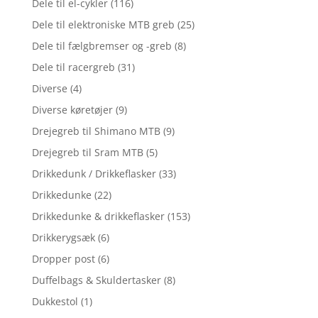
Dele til el-cykler
(116)
Dele til elektroniske MTB greb
(25)
Dele til fælgbremser og -greb
(8)
Dele til racergreb
(31)
Diverse
(4)
Diverse køretøjer
(9)
Drejegreb til Shimano MTB
(9)
Drejegreb til Sram MTB
(5)
Drikkedunk / Drikkeflasker
(33)
Drikkedunke
(22)
Drikkedunke & drikkeflasker
(153)
Drikkerygsæk
(6)
Dropper post
(6)
Duffelbags & Skuldertasker
(8)
Dukkestol
(1)