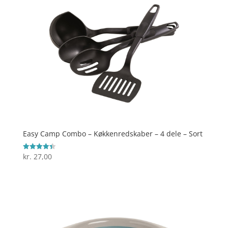
Easy Camp Combo – Køkkenredskaber – 4 dele – Sort
kr.
27,00
Vurderet
4.4
ud af 5