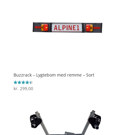
Buzzrack – Lygtebom med remme – Sort
kr.
299,00
Vurderet
4.4
ud af 5