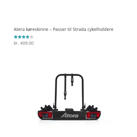
Atera køreskinne – Passer til Strada cykelholdere
kr.
409,00
Vurderet
3.8
ud af 5