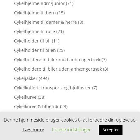
Cykelhjelme Børn/Junior
(71)
Cykelhjelme til børn
(15)
Cykelhjelme til damer & herre
(8)
Cykelhjelme til race
(21)
Cykelholder til bil
(11)
Cykelholder til bilen
(25)
Cykelholdere til biler med anhængertræk
(7)
Cykelholdere til biler uden anhængertræk
(3)
Cykeljakker
(494)
Cykelkuffert, transport- og hjultasker
(7)
Cykelkurve
(38)
Cykelkurve & tilbehør
(23)
Cykelkurve og tilbehør
(4)
Denne hjemmeside bruger cookies til at forbedre din oplevelse.
Cykelkurve til bag
(37)
Læs mere
Cookie indstillinger
Accepter
Cykelkurve til børnecykler
(9)