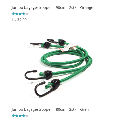
Jumbo bagagestropper – 90cm – 2stk – Orange
kr.
39,00
Vurderet
4
ud af 5
Jumbo bagagestropper – 80cm – 2stk – Grøn