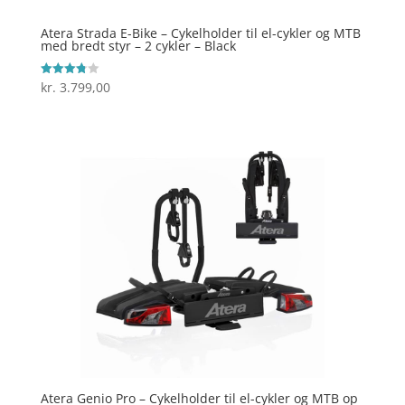
Atera Strada E-Bike – Cykelholder til el-cykler og MTB
med bredt styr – 2 cykler – Black
kr.
3.799,00
Vurderet
3.8
ud af 5
Atera Genio Pro – Cykelholder til el-cykler og MTB op