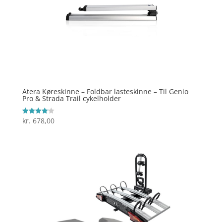
Atera Køreskinne – Foldbar lasteskinne – Til Genio
Pro & Strada Trail cykelholder
kr.
678,00
Vurderet
4.1
ud af 5