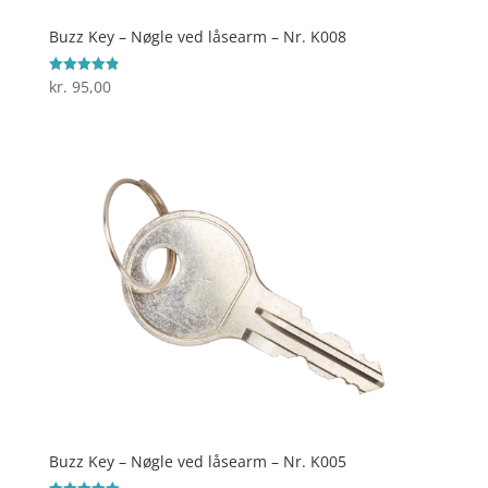
Buzz Key – Nøgle ved låsearm – Nr. K008
kr.
95,00
Vurderet
4.9
ud af 5
Buzz Key – Nøgle ved låsearm – Nr. K005