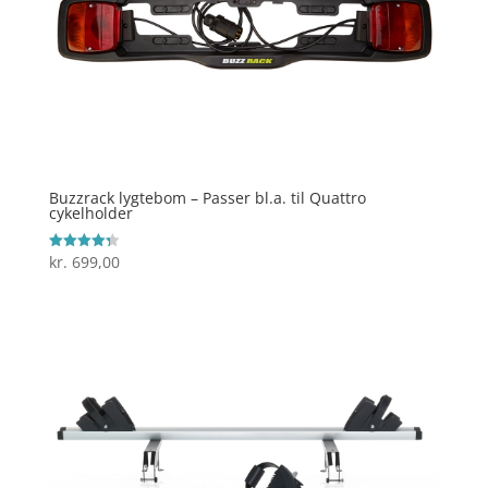
Buzzrack lygtebom – Passer bl.a. til Quattro
cykelholder
kr.
699,00
Vurderet
4.3
ud af 5