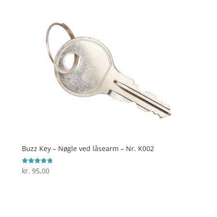
Buzz Key – Nøgle ved låsearm – Nr. K002
kr.
95,00
Vurderet
4.8
ud af 5