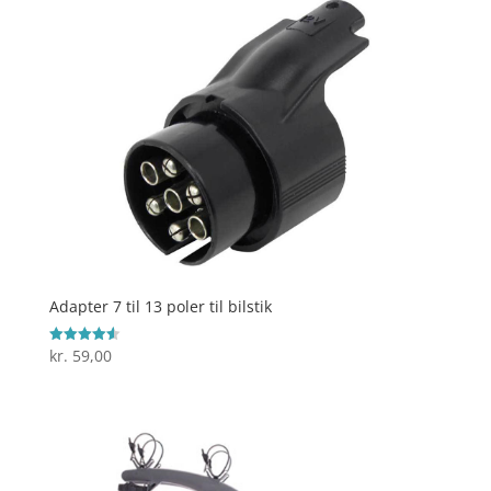
Adapter 7 til 13 poler til bilstik
kr.
59,00
Vurderet
4.6
ud af 5