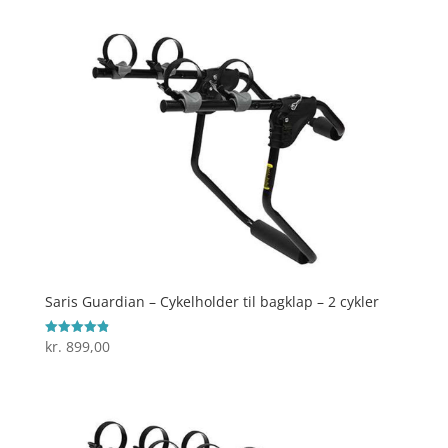
Saris Guardian – Cykelholder til bagklap – 2 cykler
kr.
899,00
Vurderet
4.9
ud af 5