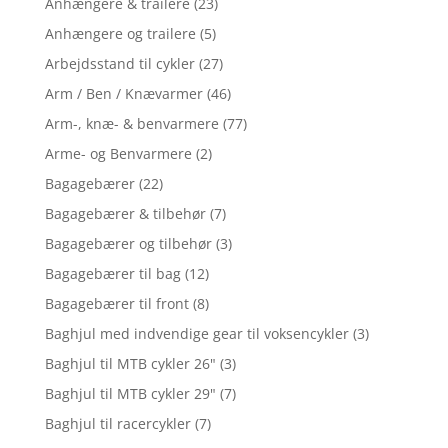
Anhængere & trailere
(23)
Anhængere og trailere
(5)
Arbejdsstand til cykler
(27)
Arm / Ben / Knævarmer
(46)
Arm-, knæ- & benvarmere
(77)
Arme- og Benvarmere
(2)
Bagagebærer
(22)
Bagagebærer & tilbehør
(7)
Bagagebærer og tilbehør
(3)
Bagagebærer til bag
(12)
Bagagebærer til front
(8)
Baghjul med indvendige gear til voksencykler
(3)
Baghjul til MTB cykler 26"
(3)
Baghjul til MTB cykler 29"
(7)
Baghjul til racercykler
(7)