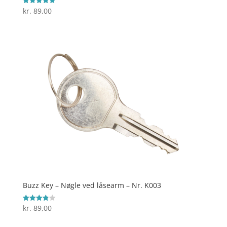
kr.
89,00
Vurderet
5
ud af 5
Buzz Key – Nøgle ved låsearm – Nr. K003
kr.
89,00
Vurderet
3.9
ud af 5