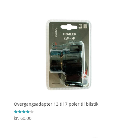
4.9
ud af 5
Overgangsadapter 13 til 7 poler til bilstik
kr.
60,00
Vurderet
4
ud af 5