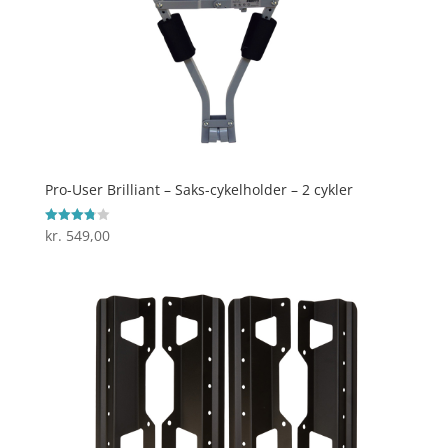
Pro-User Brilliant – Saks-cykelholder – 2 cykler
kr.
549,00
Vurderet
3.8
ud af 5