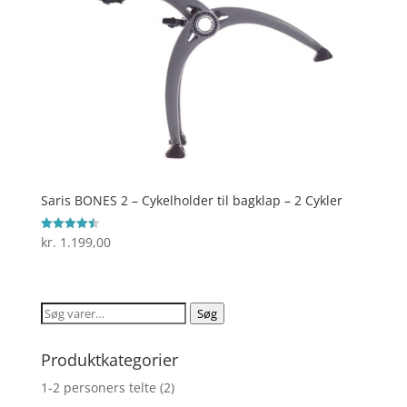
Saris BONES 2 – Cykelholder til bagklap – 2 Cykler
kr.
1.199,00
Vurderet
4.5
ud af 5
Søg
Søg
efter:
Produktkategorier
1-2 personers telte
(2)