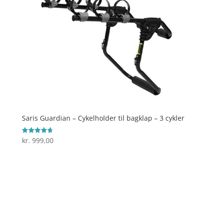
Saris Guardian – Cykelholder til bagklap – 3 cykler
kr.
999,00
Vurderet
4.7
ud af 5