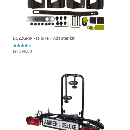
BUZZGRIP Fat-bike – Adapter kit
kr.
399,00
Vurderet
4.3
ud af 5