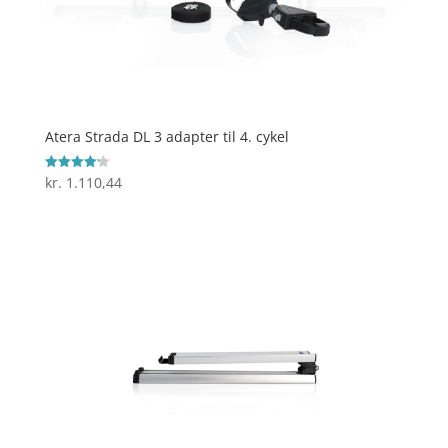
Atera Strada DL 3 adapter til 4. cykel
kr.
1.110,44
Vurderet
4.2
ud af 5