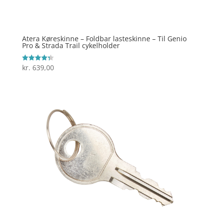
Atera Køreskinne – Foldbar lasteskinne – Til Genio
Pro & Strada Trail cykelholder
kr.
639,00
Vurderet
4.3
ud af 5