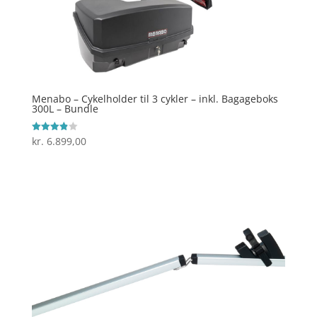
Menabo – Cykelholder til 3 cykler – inkl. Bagageboks
300L – Bundle
kr.
6.899,00
Vurderet
3.9
ud af 5