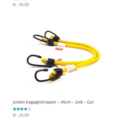
kr.
39,00
Vurderet
4.2
ud af 5
Jumbo bagagestropper – 45cm – 2stk – Gul
kr.
29,00
Vurderet
4
ud af 5