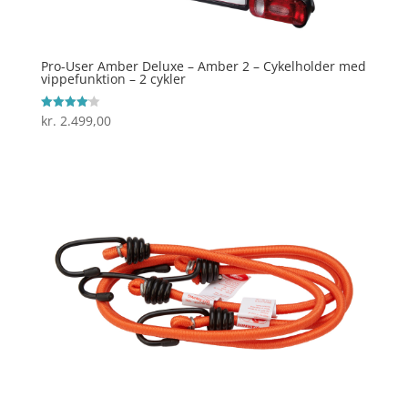
Pro-User Amber Deluxe – Amber 2 – Cykelholder med
vippefunktion – 2 cykler
kr.
2.499,00
Vurderet
4.1
ud af 5