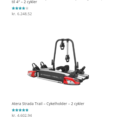
til 4″ – 2 cykler
kr.
6.248,52
Vurderet
3.9
ud af 5
Atera Strada Trail – Cykelholder – 2 cykler
kr.
4.602,94
Vurderet