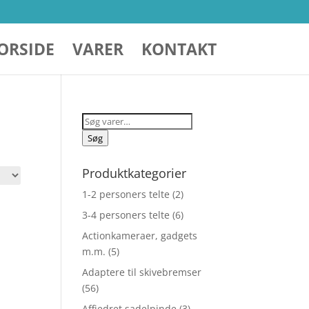
ORSIDE
VARER
KONTAKT
Søg
efter:
Søg
Produktkategorier
1-2 personers telte
(2)
3-4 personers telte
(6)
Actionkameraer, gadgets
m.m.
(5)
Adaptere til skivebremser
(56)
Affjedret sadelpinde
(3)