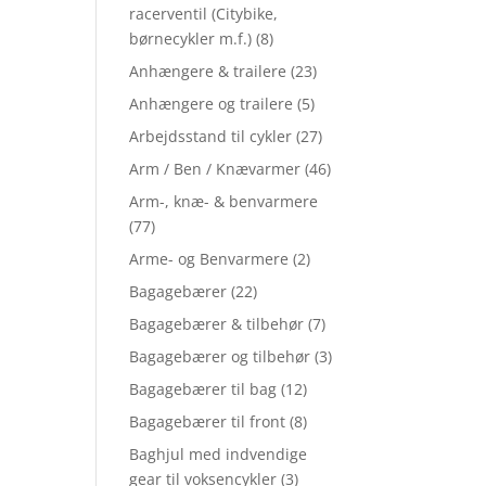
racerventil (Citybike,
børnecykler m.f.)
(8)
Anhængere & trailere
(23)
Anhængere og trailere
(5)
Arbejdsstand til cykler
(27)
Arm / Ben / Knævarmer
(46)
Arm-, knæ- & benvarmere
(77)
Arme- og Benvarmere
(2)
Bagagebærer
(22)
Bagagebærer & tilbehør
(7)
Bagagebærer og tilbehør
(3)
Bagagebærer til bag
(12)
Bagagebærer til front
(8)
Baghjul med indvendige
gear til voksencykler
(3)