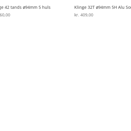
ge 42 tands ø94mm 5 huls
Klinge 32T ø94mm 5H Alu So
60,00
kr.
409,00