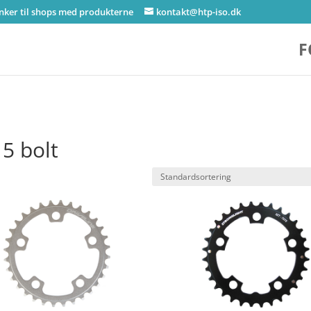
inker til shops med produkterne
kontakt@htp-iso.dk
F
5 bolt