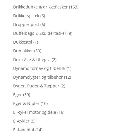
Drikkedunke & drikkeflasker
(153)
Drikkerygsæk
(6)
Dropper post
(6)
Duffelbags & Skuldertasker
(8)
Dukkestol
(1)
Dunjakker
(39)
Dura Ace & Ultegra
(2)
Dynamo fornav og tilbehør
(1)
Dynamolygter og tilbehør
(12)
Dyner, Puder & Tæpper
(2)
Eger
(39)
Eger & Nipler
(10)
El-cykel motor og dele
(16)
El-cykler
(5)
El-løbehjul
(14)