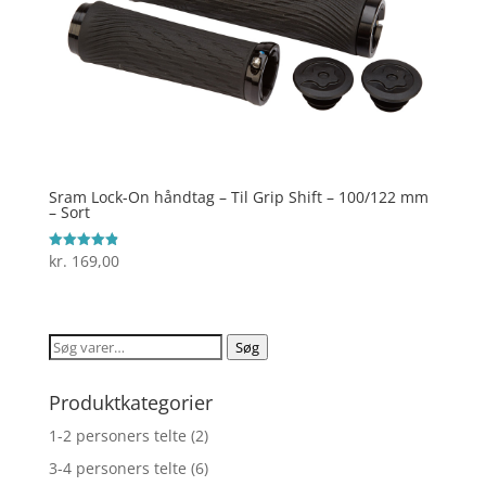
Sram Lock-On håndtag – Til Grip Shift – 100/122 mm
– Sort
kr.
169,00
Vurderet
4.9
ud af 5
Søg
Søg
efter:
Produktkategorier
1-2 personers telte
(2)
3-4 personers telte
(6)