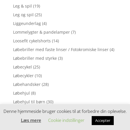
Leg & spil
(19)
Leg og spil
(25)
Liggeunderlag
(4)
Lommelygter & pandelamper
(7)
Loosefit cykelshorts
(14)
Løbebriller med faste linser / Fotokromiske linser
(4)
Løbebriller med styrke
(3)
Løbecykel
(25)
Løbecykler
(10)
Løbehandsker
(28)
Løbehjul
(8)
Løbehjul til børn
(30)
Løbehjul til junior/voksen
(3)
Denne hjemmeside bruger cookies til at forbedre din oplevelse.
Løbestrømper
(15)
Læs mere
Cookie indstillinger
Accepter
Løbeure & elektronik
(3)