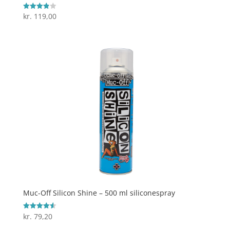
kr.
119,00
Vurderet
3.9
ud af 5
Muc-Off Silicon Shine – 500 ml siliconespray
kr.
79,20
Vurderet
4.6
ud af 5