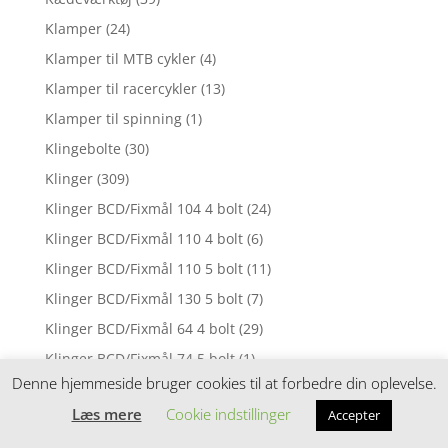
Klamper
(24)
Klamper til MTB cykler
(4)
Klamper til racercykler
(13)
Klamper til spinning
(1)
Klingebolte
(30)
Klinger
(309)
Klinger BCD/Fixmål 104 4 bolt
(24)
Klinger BCD/Fixmål 110 4 bolt
(6)
Klinger BCD/Fixmål 110 5 bolt
(11)
Klinger BCD/Fixmål 130 5 bolt
(7)
Klinger BCD/Fixmål 64 4 bolt
(29)
Klinger BCD/Fixmål 74 5 bolt
(1)
Denne hjemmeside bruger cookies til at forbedre din oplevelse.
Klinger BCD/Fixmål 80 4 bolt
(3)
Læs mere
Cookie indstillinger
Accepter
Klinger BCD/Fixmål 88 4 bolt
(2)