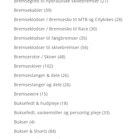
Bremsegreb til hydrauliske skivebremser
(27)
Bremsekabler
(39)
Bremseklodser / Bremsesko til MTB og Citybikes
(28)
Bremseklodser / Bremsesko til Race
(30)
Bremseklodser til fælgbremser
(35)
Bremseklodser til skivebremser
(56)
Bremserotor / Skiver
(48)
Bremseskiver
(102)
Bremseslanger & dele
(26)
Bremseslanger og dele
(26)
Bremsewire
(15)
Buksefedt & hudpleje
(18)
Buksefedt, vaskemidler og personlig pleje
(33)
Bukser
(4)
Bukser & Shorts
(84)