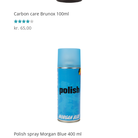
Carbon care Brunox 100ml
kr.
65,00
Vurderet
4.1
ud af 5
Polish spray Morgan Blue 400 ml