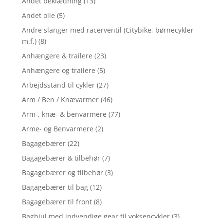
Andet beklædning
(13)
Andet olie
(5)
Andre slanger med racerventil (Citybike, børnecykler
m.f.)
(8)
Anhængere & trailere
(23)
Anhængere og trailere
(5)
Arbejdsstand til cykler
(27)
Arm / Ben / Knævarmer
(46)
Arm-, knæ- & benvarmere
(77)
Arme- og Benvarmere
(2)
Bagagebærer
(22)
Bagagebærer & tilbehør
(7)
Bagagebærer og tilbehør
(3)
Bagagebærer til bag
(12)
Bagagebærer til front
(8)
Baghjul med indvendige gear til voksencykler
(3)