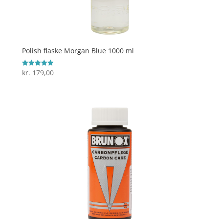
Polish flaske Morgan Blue 1000 ml
kr.
179,00
Vurderet
4.9
ud af 5