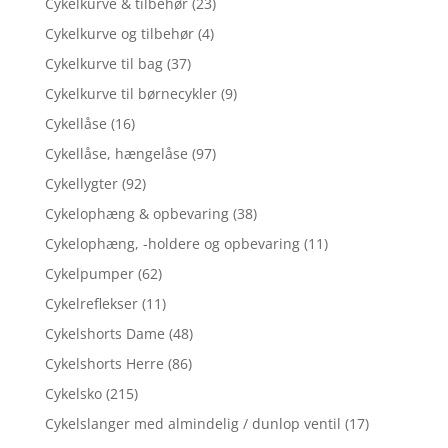
Cykelkurve & tilbehør
(23)
Cykelkurve og tilbehør
(4)
Cykelkurve til bag
(37)
Cykelkurve til børnecykler
(9)
Cykellåse
(16)
Cykellåse, hængelåse
(97)
Cykellygter
(92)
Cykelophæng & opbevaring
(38)
Cykelophæng, -holdere og opbevaring
(11)
Cykelpumper
(62)
Cykelreflekser
(11)
Cykelshorts Dame
(48)
Cykelshorts Herre
(86)
Cykelsko
(215)
Cykelslanger med almindelig / dunlop ventil
(17)