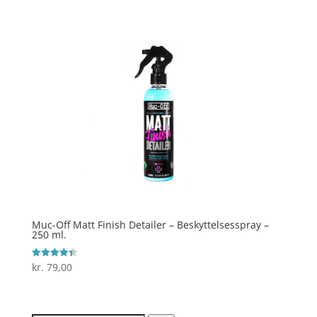
Muc-Off Matt Finish Detailer – Beskyttelsesspray –
250 ml.
kr.
79,00
Vurderet
4.4
ud af 5