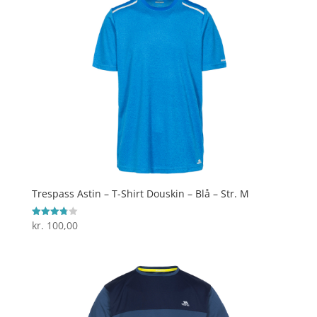
Trespass Astin – T-Shirt Douskin – Blå – Str. M
kr.
100,00
Vurderet
3.8
ud af 5