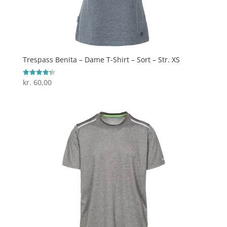
Trespass Benita – Dame T-Shirt – Sort – Str. XS
kr.
60,00
Vurderet
4.3
ud af 5