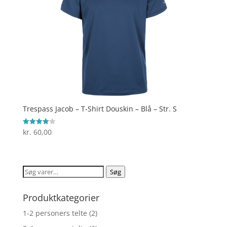
Trespass Jacob – T-Shirt Douskin – Blå – Str. S
kr.
60,00
Vurderet
4.1
ud af 5
Søg
Søg
efter:
Produktkategorier
1-2 personers telte
(2)