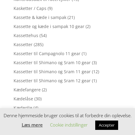
Kasketter / Caps
(9)
Kassette & kæde i sampak
(21)
Kassette og kæde i sampak 10 gear
(2)
Kassettehus
(54)
Kassetter
(285)
Kassetter til Campagnolo 11 gear
(1)
Kassetter til Shimano og Sram 10 gear
(3)
Kassetter til Shimano og Sram 11 gear
(12)
Kassetter til Shimano og Sram 12 gear
(1)
Kædefangere
(2)
Kædelåse
(30)
Kædeolie
(4)
Denne hjemmeside bruger cookies til at forbedre din oplevelse.
Kædeolie i drypflaske
(17)
Læs mere
Cookie indstillinger
Accepter
Kæder
(101)
Kæder til 10 udvendige gear
(7)