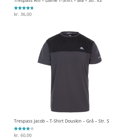
Trespass Ani – Dame T-Shirt – Blå – Str. XS
kr.
36,00
Vurderet
4.7
ud af 5
Trespass Jacob – T-Shirt Douskin – Grå – Str. S
kr.
60,00
Vurderet
4.1