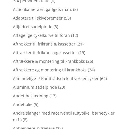
3-4 personers telte
(6)
Actionkameraer, gadgets m.m.
(5)
Adaptere til skivebremser
(56)
Affjedret sadelpinde
(3)
Aftagelige cykelkurve til foran
(12)
Aftrækker til frikrans & kassetter
(21)
Aftrækker til frikrans og kassetter
(19)
Aftrækkere & montering til krankboks
(26)
Aftrækkere og montering til krankboks
(34)
Almindelige- / Kanttrådsdæk til voksencykler
(62)
Aluminium sadelpinde
(23)
Andet beklædning
(13)
Andet olie
(5)
Andre slanger med racerventil (Citybike, børnecykler
m.f.)
(8)
Anhængere & trailere
(23)