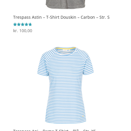
Trespass Astin – T-Shirt Douskin – Carbon – Str. S
kr.
100,00
Vurderet
4.8
ud af 5