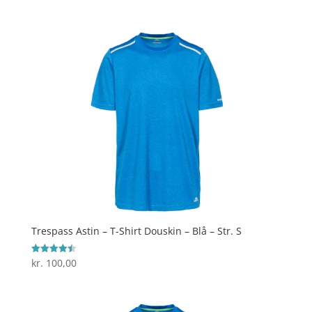
ud af 5
Trespass Astin – T-Shirt Douskin – Blå – Str. S
kr.
100,00
Vurderet
4.5
ud af 5