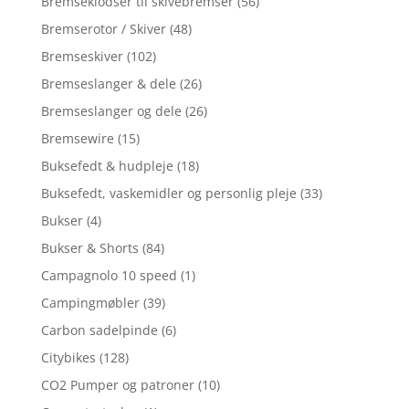
Bremseklodser til skivebremser
(56)
Bremserotor / Skiver
(48)
Bremseskiver
(102)
Bremseslanger & dele
(26)
Bremseslanger og dele
(26)
Bremsewire
(15)
Buksefedt & hudpleje
(18)
Buksefedt, vaskemidler og personlig pleje
(33)
Bukser
(4)
Bukser & Shorts
(84)
Campagnolo 10 speed
(1)
Campingmøbler
(39)
Carbon sadelpinde
(6)
Citybikes
(128)
CO2 Pumper og patroner
(10)