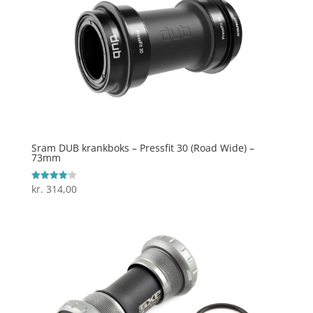
Sram DUB krankboks – Pressfit 30 (Road Wide) –
73mm
kr.
314,00
Vurderet
4.1
ud af 5