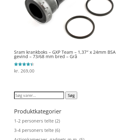
Sram krankboks – GXP Team – 1,37″ x 24mm BSA
gevind – 73/68 mm bred – Grå
kr.
269,00
Vurderet
4.4
ud af 5
Søg
Søg
efter:
Produktkategorier
1-2 personers telte
(2)
3-4 personers telte
(6)
Actionkameraer, gadgets m.m.
(5)