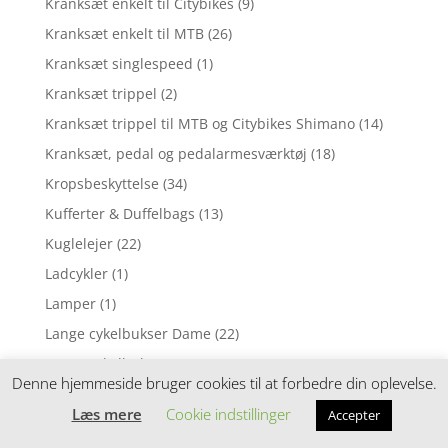
Kranksæt enkelt til Citybikes
(9)
Kranksæt enkelt til MTB
(26)
Kranksæt singlespeed
(1)
Kranksæt trippel
(2)
Kranksæt trippel til MTB og Citybikes Shimano
(14)
Kranksæt, pedal og pedalarmesværktøj
(18)
Kropsbeskyttelse
(34)
Kufferter & Duffelbags
(13)
Kuglelejer
(22)
Ladcykler
(1)
Lamper
(1)
Lange cykelbukser Dame
(22)
Lange cykelbukser Herre
(53)
Denne hjemmeside bruger cookies til at forbedre din oplevelse.
Lappegrej
(68)
Læs mere
Cookie indstillinger
Accepter
Lædersadler
(3)