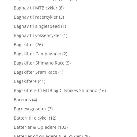
Bagnav til MTB cykler
(8)
Bagnav til racercykler
(3)
Bagnav til singlespeed
(1)
Bagnav til voksencykler
(1)
Bagskifter
(76)
Bagskifter Campagnolo
(2)
Bagskifter Shimano Race
(5)
Bagskifter Sram Race
(1)
Bagskiftere
(41)
Bagskiftere til MTB og Citybikes Shimano
(16)
Barends
(4)
Barnevognsdæk
(3)
Batteri til elcykel
(12)
Batterier & Opladere
(103)
Batterier og opladere til el-cykler
(29)