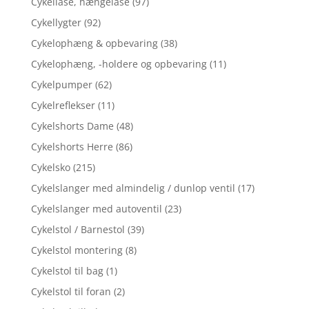
Cykellåse, hængelåse
(97)
Cykellygter
(92)
Cykelophæng & opbevaring
(38)
Cykelophæng, -holdere og opbevaring
(11)
Cykelpumper
(62)
Cykelreflekser
(11)
Cykelshorts Dame
(48)
Cykelshorts Herre
(86)
Cykelsko
(215)
Cykelslanger med almindelig / dunlop ventil
(17)
Cykelslanger med autoventil
(23)
Cykelstol / Barnestol
(39)
Cykelstol montering
(8)
Cykelstol til bag
(1)
Cykelstol til foran
(2)