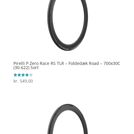
Pirelli P Zero Race RS TLR – Foldedæk Road – 700x30C
(30-622) Sort
kr.
549,00
Vurderet
4.1
ud af 5