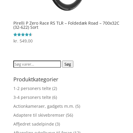
Pirelli P Zero Race RS TLR – Foldedæk Road – 700x32C
(32-622) Sort
kr.
549,00
Vurderet
4.6
ud af 5
Søg
Søg
efter:
Produktkategorier
1-2 personers telte
(2)
3-4 personers telte
(6)
Actionkameraer, gadgets m.m.
(5)
Adaptere til skivebremser
(56)
Affjedret sadelpinde
(3)
Aftagelige cykelkurve til foran
(12)