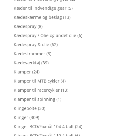
Kæder til indvendige gear
(5)
Kædeskærme og beslag
(13)
Kædespray
(8)
Kædespray / Olie og andet olie
(6)
Kædespray & olie
(62)
Kædestrammer
(3)
Kædeværktøj
(39)
Klamper
(24)
Klamper til MTB cykler
(4)
Klamper til racercykler
(13)
Klamper til spinning
(1)
Klingebolte
(30)
Klinger
(309)
Klinger BCD/Fixmål 104 4 bolt
(24)
Klinger BCD/Fixmål 110 4 bolt
(6)