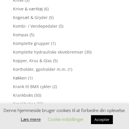
Knive
(5)
Knive & værktøj
(6)
Kogesæt & Gryder
(5)
Kombi- / Vendepedaler
(5)
Kompas
(5)
Komplette grupper
(1)
Komplette hydrauliske skivebremser
(30)
Kopper, Krus & Glas
(5)
Kortholder, gpsholder m.m.
(1)
Køkken
(1)
Krank til BMX cykler
(2)
Krankboks
(50)
Krankbokse
(26)
Denne hjemmeside bruger cookies til at forbedre din oplevelse.
Krankbokse BSA med Firkantet aksel
(19)
Læs mere
Cookie indstillinger
Accepter
Krankbokse BSA med Octalink aksel
(8)