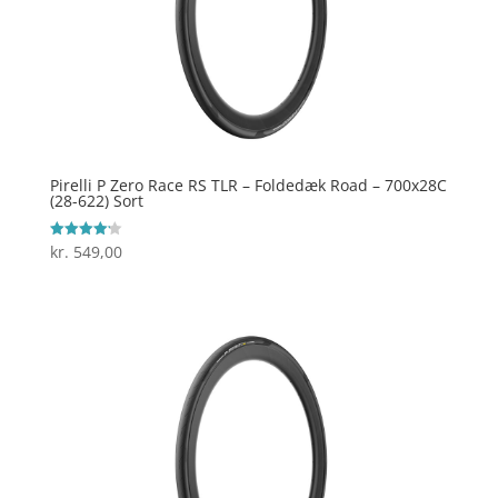
Pirelli P Zero Race RS TLR – Foldedæk Road – 700x28C
(28-622) Sort
kr.
549,00
Vurderet
4.2
ud af 5