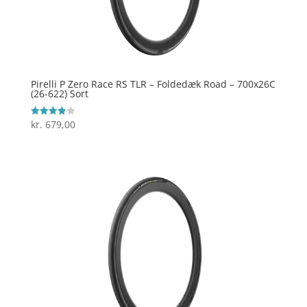
Pirelli P Zero Race RS TLR – Foldedæk Road – 700x26C
(26-622) Sort
kr.
679,00
Vurderet
3.9
ud af 5