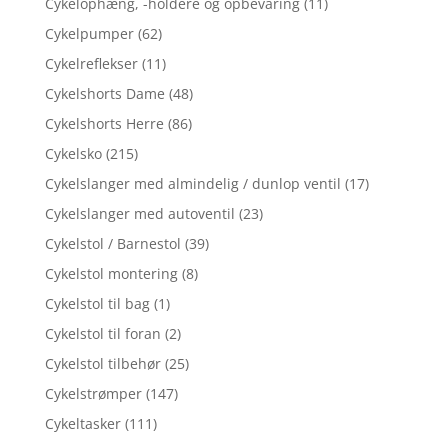
Cykelophæng, -holdere og opbevaring
(11)
Cykelpumper
(62)
Cykelreflekser
(11)
Cykelshorts Dame
(48)
Cykelshorts Herre
(86)
Cykelsko
(215)
Cykelslanger med almindelig / dunlop ventil
(17)
Cykelslanger med autoventil
(23)
Cykelstol / Barnestol
(39)
Cykelstol montering
(8)
Cykelstol til bag
(1)
Cykelstol til foran
(2)
Cykelstol tilbehør
(25)
Cykelstrømper
(147)
Cykeltasker
(111)