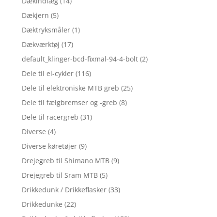
Dækindlæg
(14)
Dækjern
(5)
Dæktryksmåler
(1)
Dækværktøj
(17)
default_klinger-bcd-fixmal-94-4-bolt
(2)
Dele til el-cykler
(116)
Dele til elektroniske MTB greb
(25)
Dele til fælgbremser og -greb
(8)
Dele til racergreb
(31)
Diverse
(4)
Diverse køretøjer
(9)
Drejegreb til Shimano MTB
(9)
Drejegreb til Sram MTB
(5)
Drikkedunk / Drikkeflasker
(33)
Drikkedunke
(22)