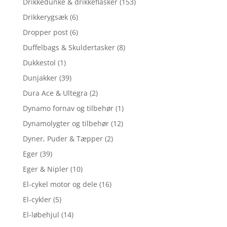
Drikkedunke & drikkeflasker
(153)
Drikkerygsæk
(6)
Dropper post
(6)
Duffelbags & Skuldertasker
(8)
Dukkestol
(1)
Dunjakker
(39)
Dura Ace & Ultegra
(2)
Dynamo fornav og tilbehør
(1)
Dynamolygter og tilbehør
(12)
Dyner, Puder & Tæpper
(2)
Eger
(39)
Eger & Nipler
(10)
El-cykel motor og dele
(16)
El-cykler
(5)
El-løbehjul
(14)