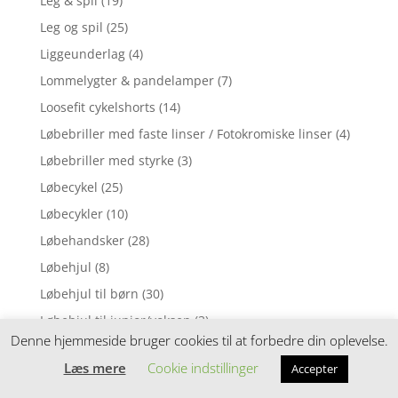
Leg & spil
(19)
Leg og spil
(25)
Liggeunderlag
(4)
Lommelygter & pandelamper
(7)
Loosefit cykelshorts
(14)
Løbebriller med faste linser / Fotokromiske linser
(4)
Løbebriller med styrke
(3)
Løbecykel
(25)
Løbecykler
(10)
Løbehandsker
(28)
Løbehjul
(8)
Løbehjul til børn
(30)
Løbehjul til junior/voksen
(3)
Denne hjemmeside bruger cookies til at forbedre din oplevelse.
Løbestrømper
(15)
Læs mere
Cookie indstillinger
Accepter
Løbeure & elektronik
(3)