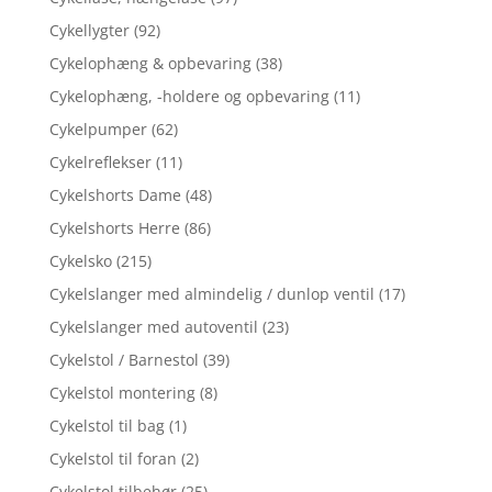
Cykellygter
(92)
Cykelophæng & opbevaring
(38)
Cykelophæng, -holdere og opbevaring
(11)
Cykelpumper
(62)
Cykelreflekser
(11)
Cykelshorts Dame
(48)
Cykelshorts Herre
(86)
Cykelsko
(215)
Cykelslanger med almindelig / dunlop ventil
(17)
Cykelslanger med autoventil
(23)
Cykelstol / Barnestol
(39)
Cykelstol montering
(8)
Cykelstol til bag
(1)
Cykelstol til foran
(2)
Cykelstol tilbehør
(25)