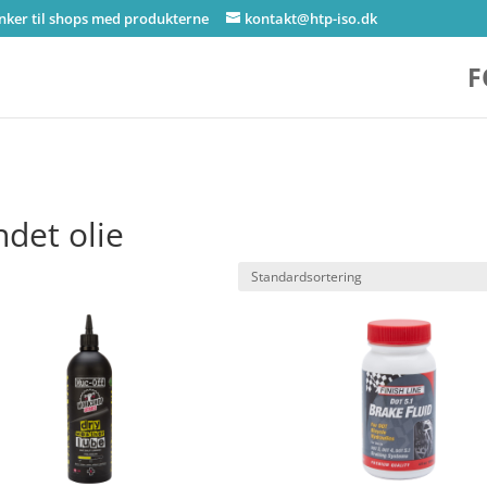
inker til shops med produkterne
kontakt@htp-iso.dk
F
ndet olie