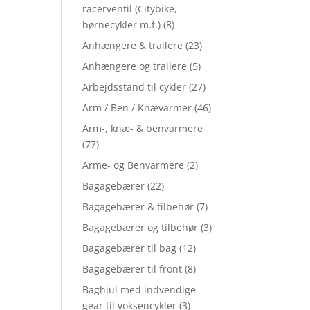
racerventil (Citybike,
børnecykler m.f.)
(8)
Anhængere & trailere
(23)
Anhængere og trailere
(5)
Arbejdsstand til cykler
(27)
Arm / Ben / Knævarmer
(46)
Arm-, knæ- & benvarmere
(77)
Arme- og Benvarmere
(2)
Bagagebærer
(22)
Bagagebærer & tilbehør
(7)
Bagagebærer og tilbehør
(3)
Bagagebærer til bag
(12)
Bagagebærer til front
(8)
Baghjul med indvendige
gear til voksencykler
(3)