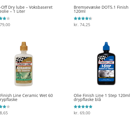
Off Dry lube – Voksbaseret
Bremsevæske DOT5.1 Finish 
olie – 1 Liter
120ml
79,00
kr.
74,25
ret
Vurderet
4.4
 5
ud af 5
 Finish Line Ceramic Wet 60
Olie Finish Line 1 Step 120ml
rypflaske
drypflaske blå
8,65
kr.
69,00
ret
Vurderet
5
 5
ud af 5