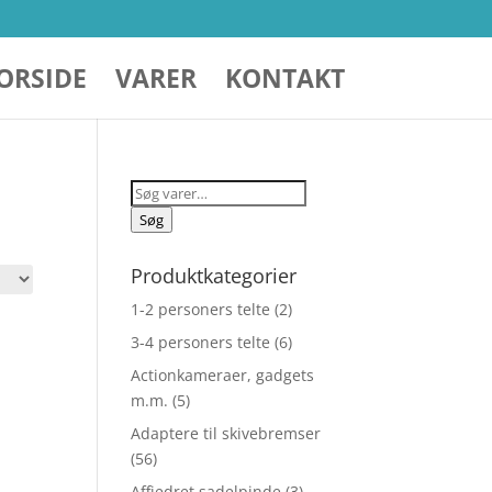
ORSIDE
VARER
KONTAKT
Søg
efter:
Søg
Produktkategorier
1-2 personers telte
(2)
3-4 personers telte
(6)
Actionkameraer, gadgets
m.m.
(5)
Adaptere til skivebremser
(56)
Affjedret sadelpinde
(3)