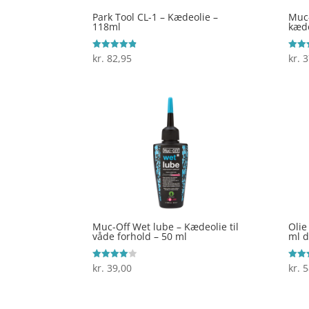
Park Tool CL-1 – Kædeolie –
Muc-
118ml
kæde
kr.
82,95
kr.
3
Vurderet
Vurde
4.8
3.9
ud af 5
ud af
Muc-Off Wet lube – Kædeolie til
Olie
våde forhold – 50 ml
ml d
kr.
39,00
kr.
5
Vurderet
Vurde
4
4
ud af 5
ud af