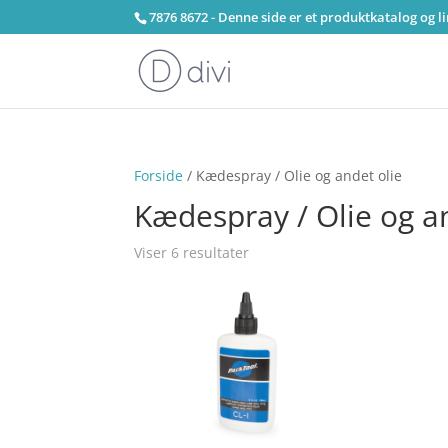
7876 8672 - Denne side er et produktkatalog og l
Forside
/ Kædespray / Olie og andet olie
Kædespray / Olie og a
Viser 6 resultater