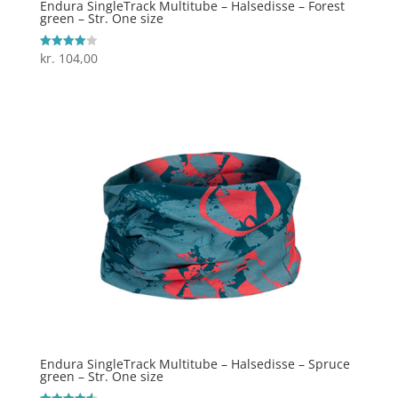
Endura SingleTrack Multitube – Halsedisse – Forest
green – Str. One size
kr.
104,00
Vurderet
4
ud af 5
Endura SingleTrack Multitube – Halsedisse – Spruce
green – Str. One size