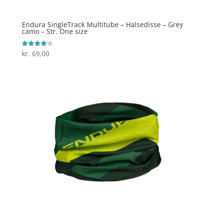
Endura SingleTrack Multitube – Halsedisse – Grey
camo – Str. One size
kr.
69,00
Vurderet
4.1
ud af 5