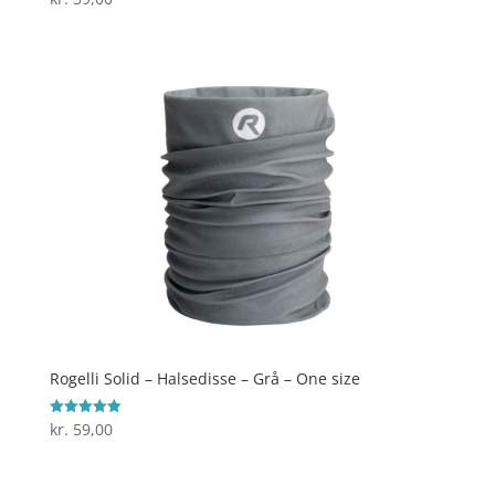
4.6
ud af 5
Rogelli Solid – Halsedisse – Grå – One size
kr.
59,00
Vurderet
5
ud af 5