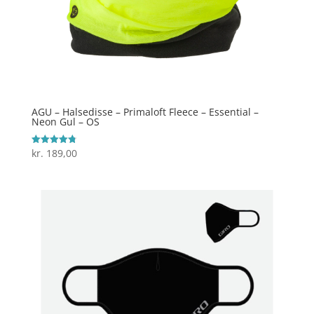
AGU – Halsedisse – Primaloft Fleece – Essential –
Neon Gul – OS
kr.
189,00
Vurderet
4.8
ud af 5