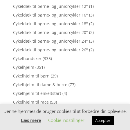
Cykeldæk til børne- og juniorcykler 12"
(1)
Cykeldæk til børne- og juniorcykler 16"
(3)
Cykeldæk til børne- og juniorcykler 18"
(2)
Cykeldæk til børne- og juniorcykler 20"
(2)
Cykeldæk til børne- og juniorcykler 24"
(3)
Cykeldæk til børne- og juniorcykler 26"
(2)
Cykelhandsker
(335)
Cykelhjelm
(351)
Cykelhjelm til børn
(29)
Cykelhjelm til dame & herre
(77)
Cykelhjelm til enkeltstart
(4)
Cykelhjelm til race
(53)
Cykelhjelme
(126)
Denne hjemmeside bruger cookies til at forbedre din oplevelse.
Cykelhjelme Børn/Junior
(71)
Læs mere
Cookie indstillinger
Accepter
Cykelhjelme til børn
(15)