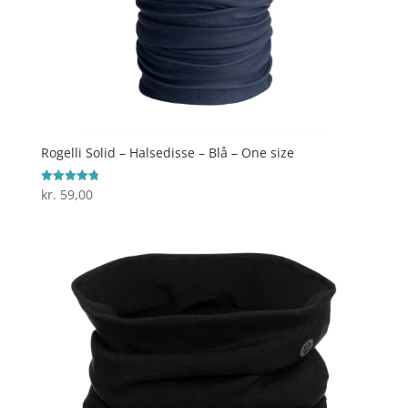
Rogelli Solid – Halsedisse – Blå – One size
kr.
59,00
Vurderet
4.8
ud af 5