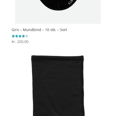
Giro – Mundbind – 10 stk. – Sort
kr.
200,00
Vurderet
4.2
ud af 5