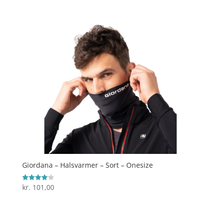
ud af 5
Giordana – Halsvarmer – Sort – Onesize
kr.
101,00
Vurderet
4.1
ud af 5