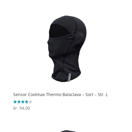
Sensor Coolmax Thermo Balaclava – Sort – Str. L
kr.
94,00
Vurderet
3.8
ud af 5