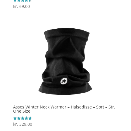
kr.
69,00
Vurderet
4.6
ud af 5
Assos Winter Neck Warmer – Halsedisse – Sort – Str.
One Size
kr.
329,00
Vurderet
4.8
ud af 5