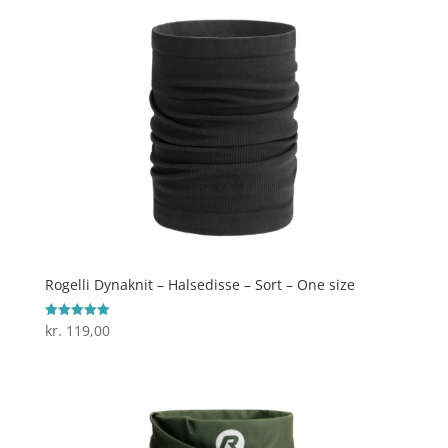
Rogelli Dynaknit – Halsedisse – Sort – One size
kr.
119,00
Vurderet
5
ud af 5