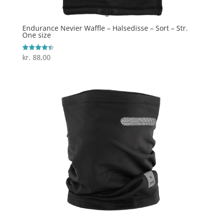
Endurance Nevier Waffle – Halsedisse – Sort – Str.
One size
kr.
88,00
Vurderet
4.4
ud af 5