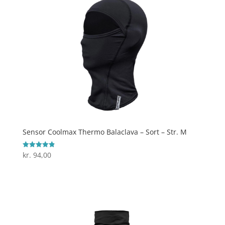
Sensor Coolmax Thermo Balaclava – Sort – Str. M
kr.
94,00
Vurderet
4.9
ud af 5