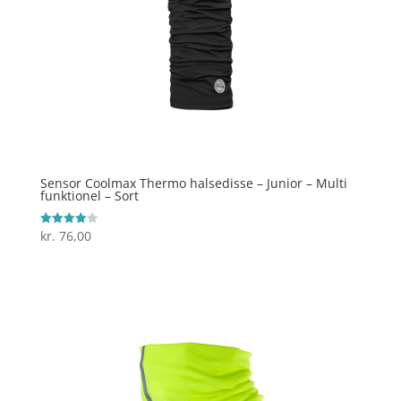
Sensor Coolmax Thermo halsedisse – Junior – Multi
funktionel – Sort
kr.
76,00
Vurderet
4
ud af 5