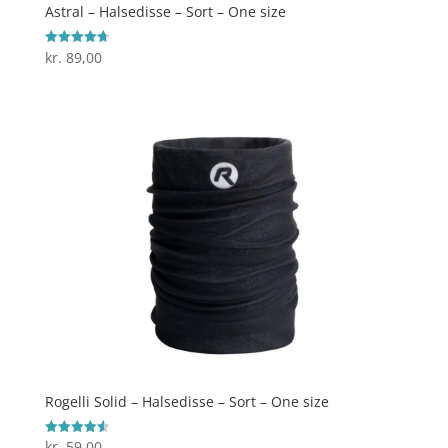
Astral – Halsedisse – Sort – One size
kr.
89,00
Vurderet
4.7
ud af 5
Rogelli Solid – Halsedisse – Sort – One size
kr.
59,00
Vurderet