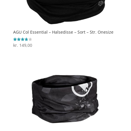
AGU Col Essential – Halsedisse – Sort – Str. Onesize
kr.
149,00
Vurderet
3.8
ud af 5