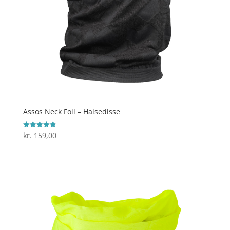
Assos Neck Foil – Halsedisse
kr.
159,00
Vurderet
4.9
ud af 5