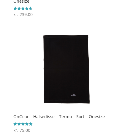
Onesize
kr.
239,00
Vurderet
4.7
ud af 5
OnGear – Halsedisse – Termo – Sort – Onesize
kr.
75,00
Vurderet
5