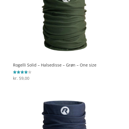
Rogelli Solid – Halsedisse – Grøn – One size
kr.
59,00
Vurderet
4
ud af 5