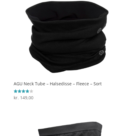
AGU Neck Tube – Halsedisse – Fleece – Sort
kr.
149,00
Vurderet
3.9
ud af 5