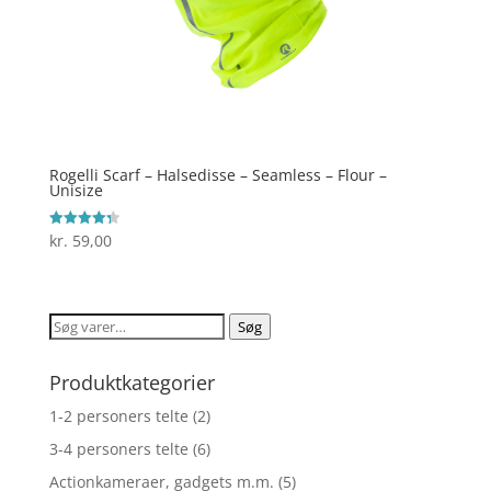
Rogelli Scarf – Halsedisse – Seamless – Flour –
Unisize
kr.
59,00
Vurderet
4.3
ud af 5
Søg
Søg
efter:
Produktkategorier
1-2 personers telte
(2)
3-4 personers telte
(6)
Actionkameraer, gadgets m.m.
(5)