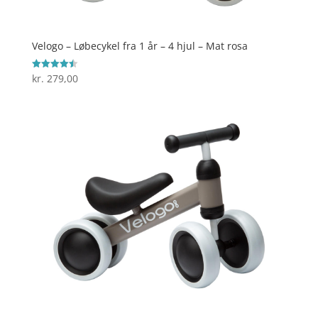
Velogo – Løbecykel fra 1 år – 4 hjul – Mat rosa
kr.
279,00
Vurderet
4.5
ud af 5