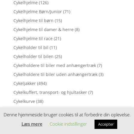
Cykelhjelme
(126)
Cykelhjelme Børn/Junior
(71)
Cykelhjelme til børn
(15)
Cykelhjelme til damer & herre
(8)
Cykelhjelme til race
(21)
Cykelholder til bil
(11)
Cykelholder til bilen
(25)
Cykelholdere til biler med anhængertræk
(7)
Cykelholdere til biler uden anhængertræk
(3)
Cykeljakker
(494)
Cykelkuffert, transport- og hjultasker
(7)
Cykelkurve
(38)
Cykelkurve & tilbehør
(23)
Denne hjemmeside bruger cookies til at forbedre din oplevelse.
Cykelkurve og tilbehør
(4)
Læs mere
Cookie indstillinger
Accepter
Cykelkurve til bag
(37)