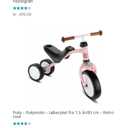
Pastelgrøn
kr.
499,00
Vurderet
4.2
ud af 5
Puky – Pukymoto – Løbecykel fra 1,5 år/83 cm – Retro
rose