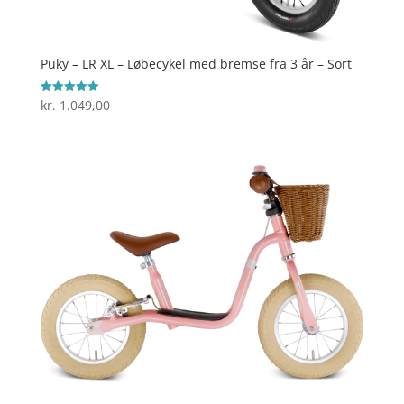
Puky – LR XL – Løbecykel med bremse fra 3 år – Sort
kr.
1.049,00
Vurderet
5
ud af 5