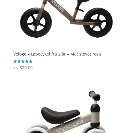
Velogo – Løbecykel fra 2 år – Mat støvet rosa
kr.
329,00
Vurderet
4.8
ud af 5