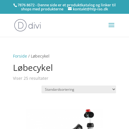
7876 8672 - Denne side er et produktkatalog og linker til
shops med produkterne
kontakt@htp-iso.dk
Forside
/ Løbecykel
Løbecykel
Viser 25 resultater