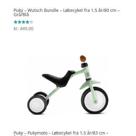
Puky – Wutsch Bundle – Løbecykel fra 1,5 år/80 cm –
Grå/Blå
kr.
449,00
Vurderet
4.2
ud af 5
Puky – Pukymoto – Løbecykel fra 1,5 år/83 cm –