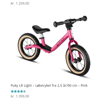
kr.
1.259,00
Vurderet
5
ud af 5
Puky LR Light – Løbecykel fra 2,5 år/90 cm – Pink
kr.
1.399,00
Vurderet
4.5
ud af 5