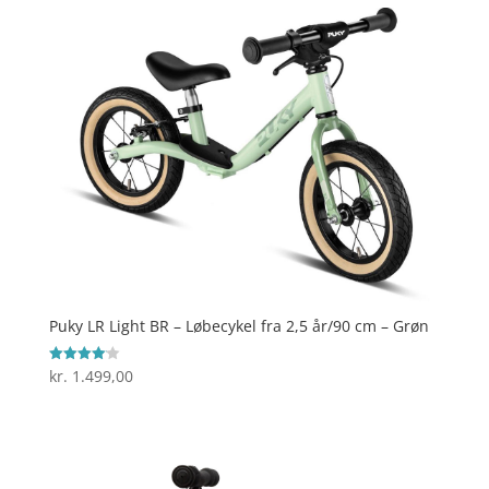
Puky LR Light BR – Løbecykel fra 2,5 år/90 cm – Grøn
kr.
1.499,00
Vurderet
4.1
ud af 5