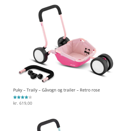
Puky – Traily – Gåvogn og trailer – Retro rose
kr.
619,00
Vurderet
4
ud af 5