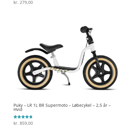
kr.
279,00
Vurderet
4.9
ud af 5
Puky – LR 1L BR Supermoto – Løbecykel – 2,5 år –
Hvid
kr.
859,00
Vurderet
4.8
ud af 5