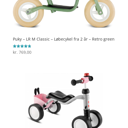
Puky – LR M Classic – Løbecykel fra 2 år – Retro green
kr.
769,00
Vurderet
4.8
ud af 5