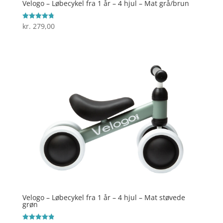
Velogo – Løbecykel fra 1 år – 4 hjul – Mat grå/brun
kr.
279,00
Vurderet
4.8
ud af 5
Velogo – Løbecykel fra 1 år – 4 hjul – Mat støvede
grøn