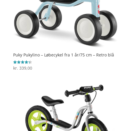
Puky Pukylino – Løbecykel fra 1 år/75 cm – Retro blå
kr.
339,00
Vurderet
4.3
ud af 5