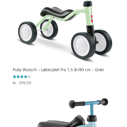
Puky Wutsch – Løbecykel fra 1,5 år/80 cm – Grøn
kr.
399,00
Vurderet
4.1
ud af 5