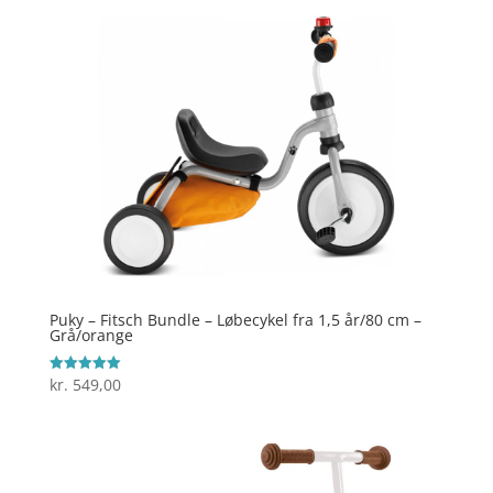
Puky – Fitsch Bundle – Løbecykel fra 1,5 år/80 cm –
Grå/orange
kr.
549,00
Vurderet
5
ud af 5