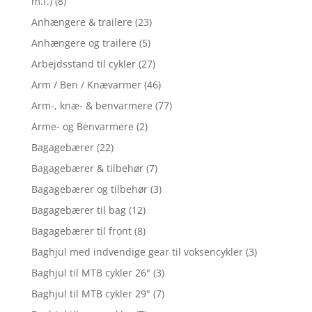
m.f.)
(8)
Anhængere & trailere
(23)
Anhængere og trailere
(5)
Arbejdsstand til cykler
(27)
Arm / Ben / Knævarmer
(46)
Arm-, knæ- & benvarmere
(77)
Arme- og Benvarmere
(2)
Bagagebærer
(22)
Bagagebærer & tilbehør
(7)
Bagagebærer og tilbehør
(3)
Bagagebærer til bag
(12)
Bagagebærer til front
(8)
Baghjul med indvendige gear til voksencykler
(3)
Baghjul til MTB cykler 26"
(3)
Baghjul til MTB cykler 29"
(7)