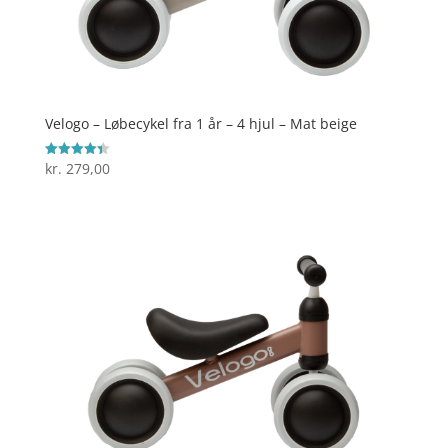
Velogo – Løbecykel fra 1 år – 4 hjul – Mat beige
kr.
279,00
Vurderet
4.4
ud af 5