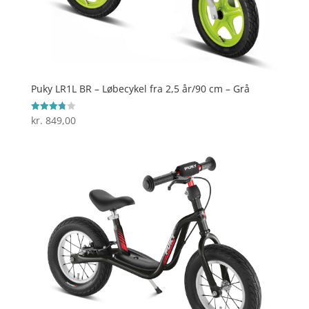
Puky LR1L BR – Løbecykel fra 2,5 år/90 cm – Grå
kr.
849,00
Vurderet
3.8
ud af 5