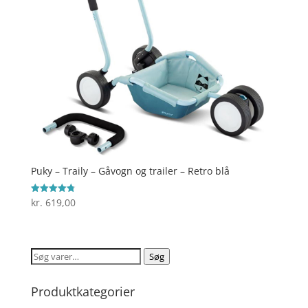
Puky – Traily – Gåvogn og trailer – Retro blå
kr.
619,00
Vurderet
4.8
ud af 5
Søg
Søg
efter:
Produktkategorier