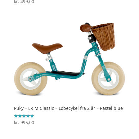
kr.
499,00
Vurderet
3.8
ud af 5
Puky – LR M Classic – Løbecykel fra 2 år – Pastel blue
kr.
995,00
Vurderet
5
ud af 5