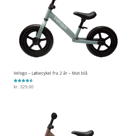
Velogo – Løbecykel fra 2 år – Mat blå
kr.
329,00
Vurderet
4.6
ud af 5