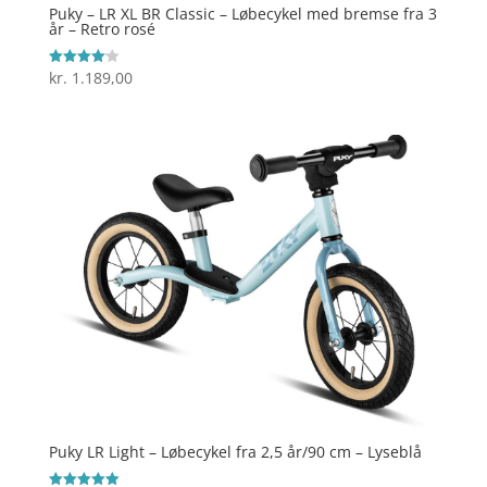
Puky – LR XL BR Classic – Løbecykel med bremse fra 3
år – Retro rosé
kr.
1.189,00
Vurderet
4.1
ud af 5
Puky LR Light – Løbecykel fra 2,5 år/90 cm – Lyseblå