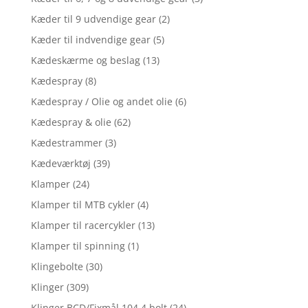
Kæder til 9 udvendige gear
(2)
Kæder til indvendige gear
(5)
Kædeskærme og beslag
(13)
Kædespray
(8)
Kædespray / Olie og andet olie
(6)
Kædespray & olie
(62)
Kædestrammer
(3)
Kædeværktøj
(39)
Klamper
(24)
Klamper til MTB cykler
(4)
Klamper til racercykler
(13)
Klamper til spinning
(1)
Klingebolte
(30)
Klinger
(309)
Klinger BCD/Fixmål 104 4 bolt
(24)