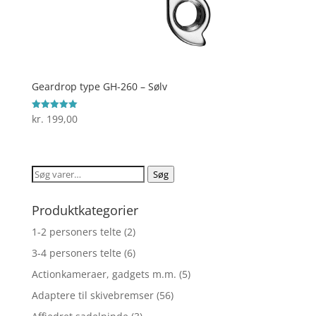
Geardrop type GH-260 – Sølv
kr.
199,00
Vurderet
5
ud af 5
Søg
Søg
efter:
Produktkategorier
1-2 personers telte
(2)
3-4 personers telte
(6)
Actionkameraer, gadgets m.m.
(5)
Adaptere til skivebremser
(56)