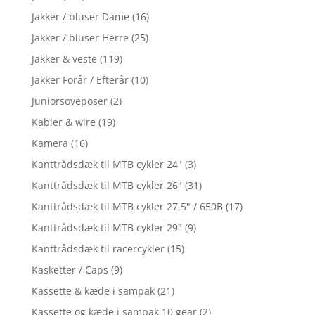
Jakker / bluser Dame
(16)
Jakker / bluser Herre
(25)
Jakker & veste
(119)
Jakker Forår / Efterår
(10)
Juniorsoveposer
(2)
Kabler & wire
(19)
Kamera
(16)
Kanttrådsdæk til MTB cykler 24"
(3)
Kanttrådsdæk til MTB cykler 26"
(31)
Kanttrådsdæk til MTB cykler 27,5" / 650B
(17)
Kanttrådsdæk til MTB cykler 29"
(9)
Kanttrådsdæk til racercykler
(15)
Kasketter / Caps
(9)
Kassette & kæde i sampak
(21)
Kassette og kæde i sampak 10 gear
(2)