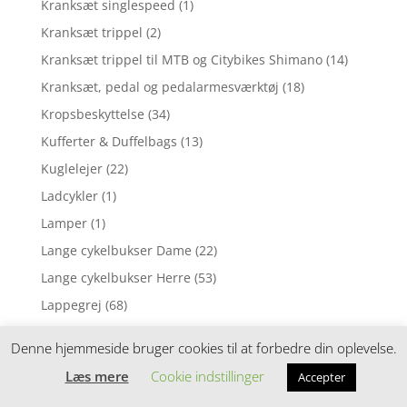
Kranksæt singlespeed
(1)
Kranksæt trippel
(2)
Kranksæt trippel til MTB og Citybikes Shimano
(14)
Kranksæt, pedal og pedalarmesværktøj
(18)
Kropsbeskyttelse
(34)
Kufferter & Duffelbags
(13)
Kuglelejer
(22)
Ladcykler
(1)
Lamper
(1)
Lange cykelbukser Dame
(22)
Lange cykelbukser Herre
(53)
Lappegrej
(68)
Lædersadler
(3)
Denne hjemmeside bruger cookies til at forbedre din oplevelse.
Leg & spil
(19)
Læs mere
Cookie indstillinger
Accepter
Leg og spil
(25)