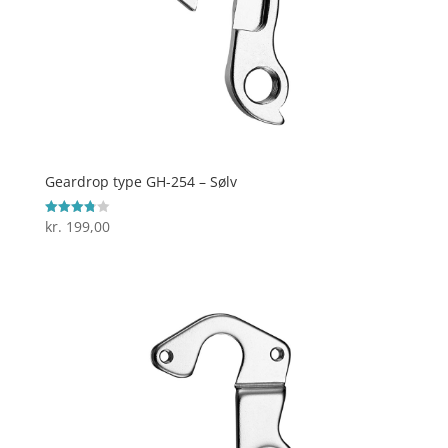
Geardrop type GH-254 – Sølv
kr.
199,00
Vurderet
3.8
ud af 5