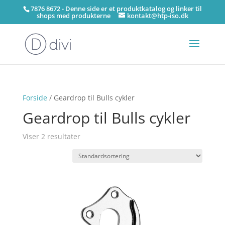
7876 8672 - Denne side er et produktkatalog og linker til
shops med produkterne
kontakt@htp-iso.dk
Forside
/ Geardrop til Bulls cykler
Geardrop til Bulls cykler
Viser 2 resultater