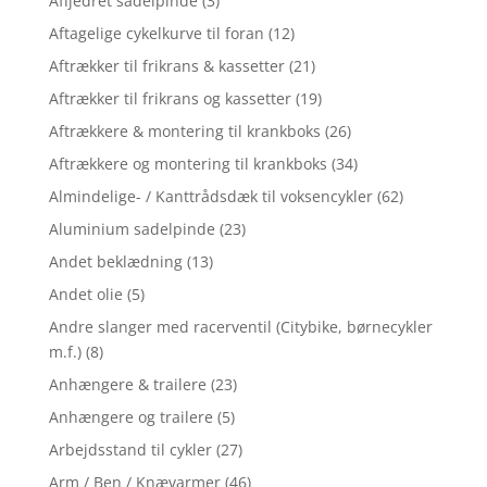
Affjedret sadelpinde
(3)
Aftagelige cykelkurve til foran
(12)
Aftrækker til frikrans & kassetter
(21)
Aftrækker til frikrans og kassetter
(19)
Aftrækkere & montering til krankboks
(26)
Aftrækkere og montering til krankboks
(34)
Almindelige- / Kanttrådsdæk til voksencykler
(62)
Aluminium sadelpinde
(23)
Andet beklædning
(13)
Andet olie
(5)
Andre slanger med racerventil (Citybike, børnecykler
m.f.)
(8)
Anhængere & trailere
(23)
Anhængere og trailere
(5)
Arbejdsstand til cykler
(27)
Arm / Ben / Knævarmer
(46)