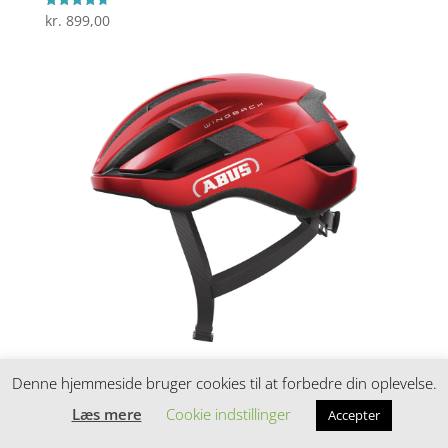
kr.
899,00
Vurderet
4.7
ud af 5
Abus WingBack – Cykelhjelm – Str. 54-58 cm –
Performance red
Denne hjemmeside bruger cookies til at forbedre din oplevelse.
Læs mere
Cookie indstillinger
Accepter
kr.
899,00
Vurderet
4.8
ud af 5