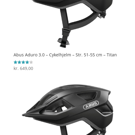
Abus Aduro 3.0 – Cykelhjelm – Str. 51-55 cm – Titan
kr.
649,00
Vurderet
4.1
ud af 5