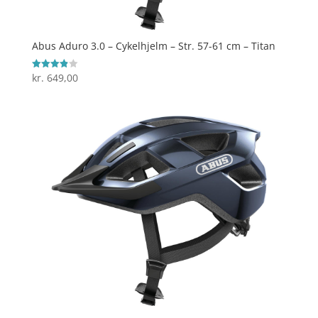
Abus Aduro 3.0 – Cykelhjelm – Str. 57-61 cm – Titan
kr.
649,00
Vurderet
3.9
ud af 5