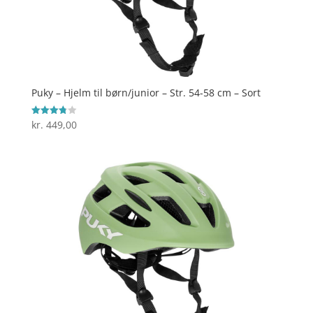
Puky – Hjelm til børn/junior – Str. 54-58 cm – Sort
kr.
449,00
Vurderet
3.8
ud af 5