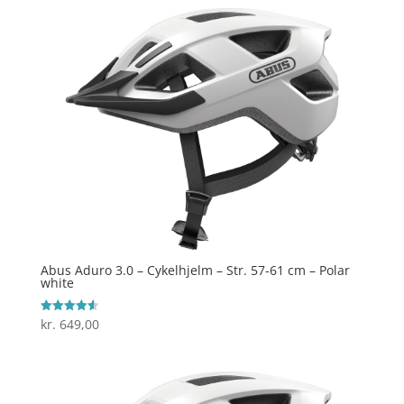
Abus Aduro 3.0 – Cykelhjelm – Str. 57-61 cm – Polar
white
kr.
649,00
Vurderet
4.6
ud af 5