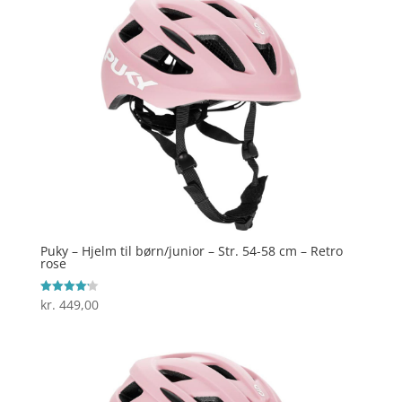
Puky – Hjelm til børn/junior – Str. 54-58 cm – Retro
rose
kr.
449,00
Vurderet
4.2
ud af 5