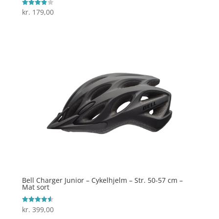
kr.
179,00
Vurderet
3.9
ud af 5
Bell Charger Junior – Cykelhjelm – Str. 50-57 cm –
Mat sort
kr.
399,00
Vurderet
4.6