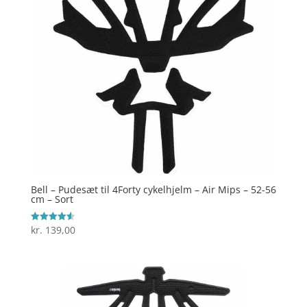
Bell – Pudesæt til 4Forty cykelhjelm – Air Mips – 52-56
cm – Sort
kr.
139,00
Vurderet
4.6
ud af 5