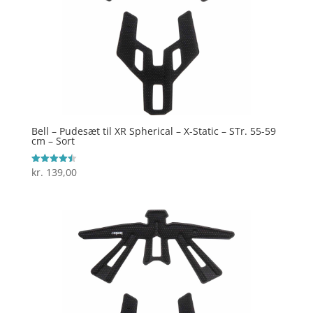
Bell – Pudesæt til XR Spherical – X-Static – STr. 55-59
cm – Sort
kr.
139,00
Vurderet
4.5
ud af 5