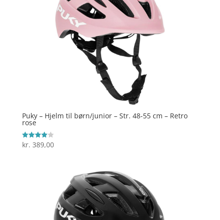
Puky – Hjelm til børn/junior – Str. 48-55 cm – Retro
rose
kr.
389,00
Vurderet
4
ud af 5