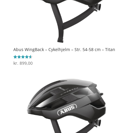
Abus WingBack – Cykelhjelm – Str. 54-58 cm – Titan
kr.
899,00
Vurderet
4.6
ud af 5