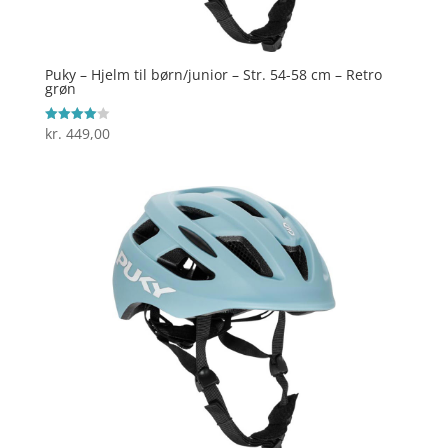
Puky – Hjelm til børn/junior – Str. 54-58 cm – Retro
grøn
kr.
449,00
Vurderet
4
ud af 5