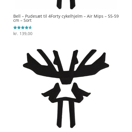
Bell – Pudesæt til 4Forty cykelhjelm – Air Mips – 55-59
cm – Sort
kr.
139,00
Vurderet
4.6
ud af 5