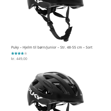
Puky – Hjelm til børn/junior – Str. 48-55 cm – Sort
kr.
449,00
Vurderet
3.9
ud af 5