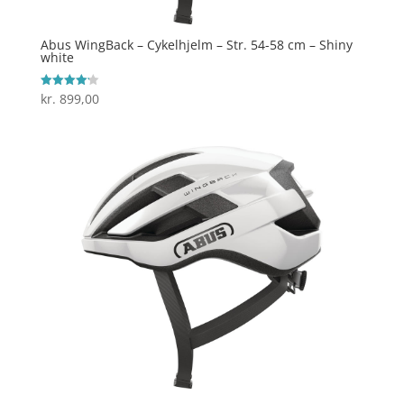
Abus WingBack – Cykelhjelm – Str. 54-58 cm – Shiny
white
kr.
899,00
Vurderet
4.2
ud af 5