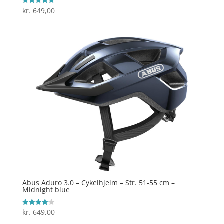
kr.
649,00
Vurderet
5
ud af 5
Abus Aduro 3.0 – Cykelhjelm – Str. 51-55 cm –
Midnight blue
kr.
649,00
Vurderet
4.2
ud af 5