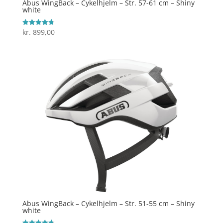
Abus WingBack – Cykelhjelm – Str. 57-61 cm – Shiny
white
kr.
899,00
Vurderet
4.7
ud af 5
Abus WingBack – Cykelhjelm – Str. 51-55 cm – Shiny
white