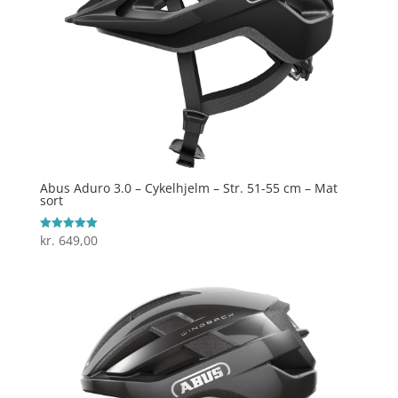
Abus Aduro 3.0 – Cykelhjelm – Str. 51-55 cm – Mat
sort
kr.
649,00
Vurderet
5
ud af 5