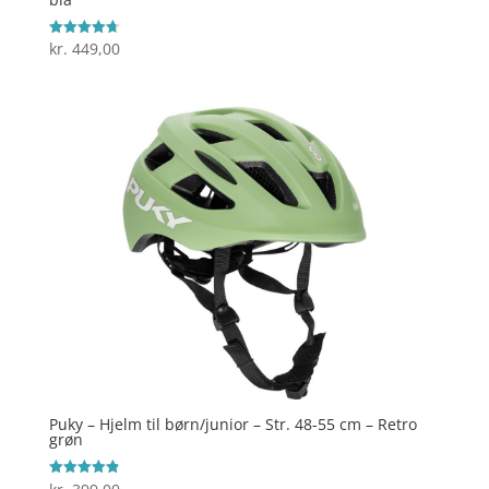
kr.
449,00
Vurderet
4.7
ud af 5
Puky – Hjelm til børn/junior – Str. 48-55 cm – Retro
grøn
Vurderet