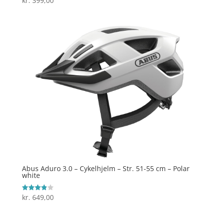
kr.
399,00
4.9
ud af 5
Abus Aduro 3.0 – Cykelhjelm – Str. 51-55 cm – Polar
white
kr.
649,00
Vurderet
3.9
ud af 5