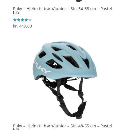
Puky – Hjelm til børn/junior – Str. 54-58 cm – Pastel
blå
kr.
449,00
Vurderet
4
ud af 5
Puky – Hjelm til børn/junior – Str. 48-55 cm – Pastel
blå