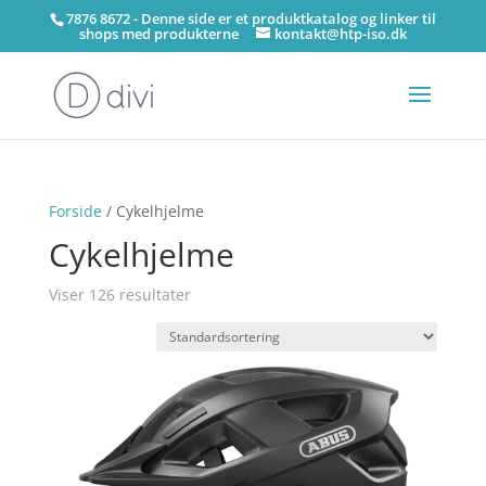
7876 8672 - Denne side er et produktkatalog og linker til
shops med produkterne
kontakt@htp-iso.dk
Forside
/ Cykelhjelme
Cykelhjelme
Viser 126 resultater