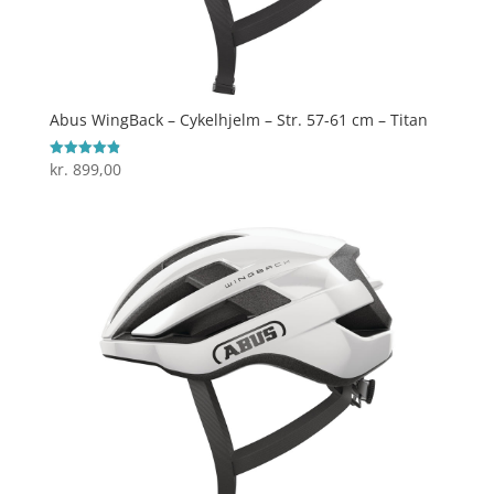
Abus WingBack – Cykelhjelm – Str. 57-61 cm – Titan
kr.
899,00
Vurderet
4.9
ud af 5