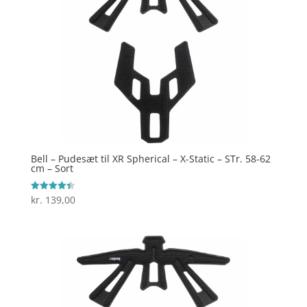
Bell – Pudesæt til XR Spherical – X-Static – STr. 58-62
cm – Sort
kr.
139,00
Vurderet
4.4
ud af 5