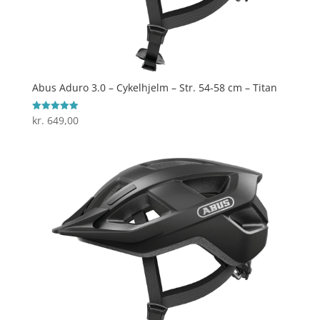
Abus Aduro 3.0 – Cykelhjelm – Str. 54-58 cm – Titan
kr.
649,00
Vurderet
5
ud af 5