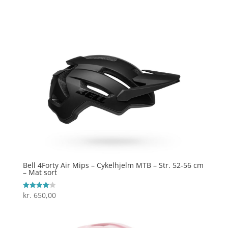
ud af 5
Bell 4Forty Air Mips – Cykelhjelm MTB – Str. 52-56 cm
– Mat sort
kr.
650,00
Vurderet
4.1
ud af 5