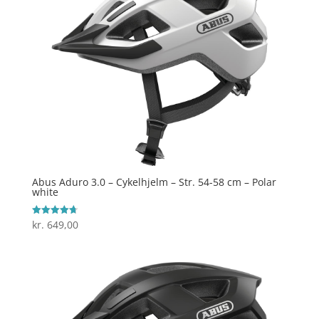
Abus Aduro 3.0 – Cykelhjelm – Str. 54-58 cm – Polar
white
kr.
649,00
Vurderet
4.7
ud af 5