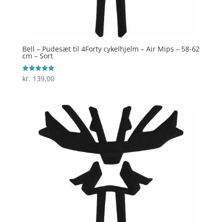
Bell – Pudesæt til 4Forty cykelhjelm – Air Mips – 58-62
cm – Sort
kr.
139,00
Vurderet
5
ud af 5