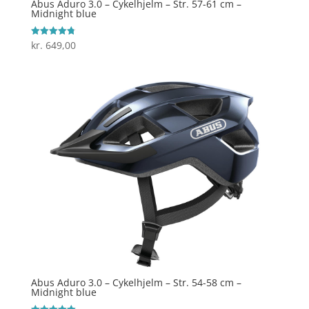
Abus Aduro 3.0 – Cykelhjelm – Str. 57-61 cm –
Midnight blue
kr.
649,00
Vurderet
4.8
ud af 5
Abus Aduro 3.0 – Cykelhjelm – Str. 54-58 cm –
Midnight blue