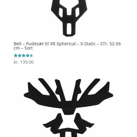
Bell – Pudesæt til XR Spherical – X-Static – STr. 52-56
cm – Sort
kr.
139,00
Vurderet
4.5
ud af 5