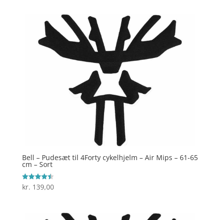
Bell – Pudesæt til 4Forty cykelhjelm – Air Mips – 61-65
cm – Sort
kr.
139,00
Vurderet
4.5
ud af 5