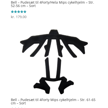
Bell – Pudesæt til 4Forty/Hela Mips cykelhjelm – Str.
52-56 cm – Sort
kr.
179,00
Vurderet
5
ud af 5
Bell – Pudesæt til 4Forty Mips cykelhjelm – Str. 61-65
cm – Sort