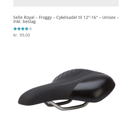
Selle Royal – Froggy – Cykelsadel til 12″-16″ – Unisex –
Inkl. beslag
kr.
99,00
Vurderet
4
ud af 5