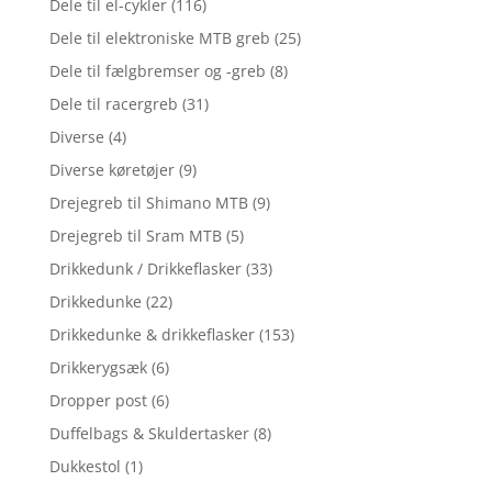
Dele til el-cykler
(116)
Dele til elektroniske MTB greb
(25)
Dele til fælgbremser og -greb
(8)
Dele til racergreb
(31)
Diverse
(4)
Diverse køretøjer
(9)
Drejegreb til Shimano MTB
(9)
Drejegreb til Sram MTB
(5)
Drikkedunk / Drikkeflasker
(33)
Drikkedunke
(22)
Drikkedunke & drikkeflasker
(153)
Drikkerygsæk
(6)
Dropper post
(6)
Duffelbags & Skuldertasker
(8)
Dukkestol
(1)