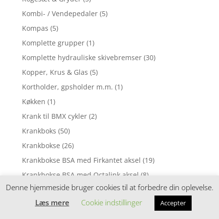
Kombi- / Vendepedaler
(5)
Kompas
(5)
Komplette grupper
(1)
Komplette hydrauliske skivebremser
(30)
Kopper, Krus & Glas
(5)
Kortholder, gpsholder m.m.
(1)
Køkken
(1)
Krank til BMX cykler
(2)
Krankboks
(50)
Krankbokse
(26)
Krankbokse BSA med Firkantet aksel
(19)
Krankbokse BSA med Octalink aksel
(8)
Denne hjemmeside bruger cookies til at forbedre din oplevelse.
Krankbokse BSA til GXP og DUB
(2)
Læs mere
Cookie indstillinger
Accepter
Krankbokse BSA til Hollowtech II
(6)
Krankbokse Campagnolo Ultra Torque
(2)