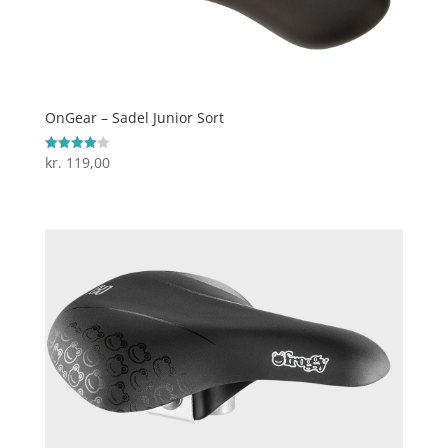
OnGear – Sadel Junior Sort
kr.
119,00
Vurderet
4
ud af 5