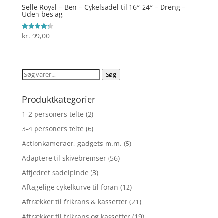
Selle Royal – Ben – Cykelsadel til 16″-24″ – Dreng –
Uden beslag
kr.
99,00
Vurderet
4.3
ud af 5
Søg
Søg
efter:
Produktkategorier
1-2 personers telte
(2)
3-4 personers telte
(6)
Actionkameraer, gadgets m.m.
(5)
Adaptere til skivebremser
(56)
Affjedret sadelpinde
(3)
Aftagelige cykelkurve til foran
(12)
Aftrækker til frikrans & kassetter
(21)
Aftrækker til frikrans og kassetter
(19)