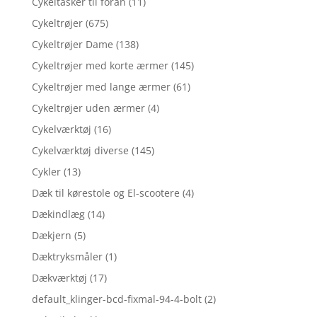
Cykeltasker til foran
(11)
Cykeltrøjer
(675)
Cykeltrøjer Dame
(138)
Cykeltrøjer med korte ærmer
(145)
Cykeltrøjer med lange ærmer
(61)
Cykeltrøjer uden ærmer
(4)
Cykelværktøj
(16)
Cykelværktøj diverse
(145)
Cykler
(13)
Dæk til kørestole og El-scootere
(4)
Dækindlæg
(14)
Dækjern
(5)
Dæktryksmåler
(1)
Dækværktøj
(17)
default_klinger-bcd-fixmal-94-4-bolt
(2)