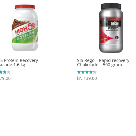
5 Protein Recovery –
SIS Rego – Rapid recovery –
olade 1,6 kg
Chokolade – 500 gram
79,00
kr.
139,00
ret
Vurderet
4.3
 5
ud af 5