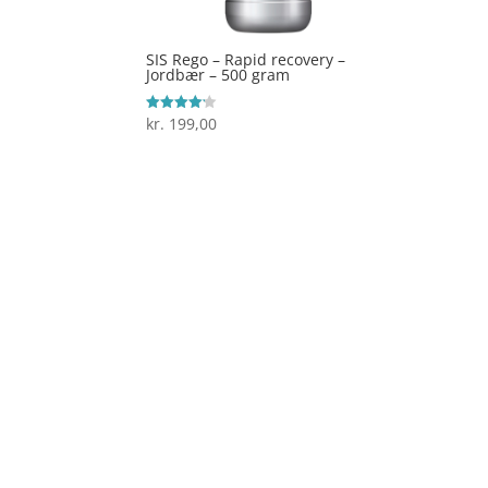
SIS Rego – Rapid recovery –
Jordbær – 500 gram
kr.
199,00
Vurderet
4.1
ud af 5