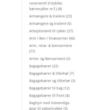
racerventil (Citybike,
børnecykler m.f.)
(8)
Anhængere & trailere
(23)
Anhængere og trailere
(5)
Arbejdsstand til cykler
(27)
Arm / Ben / Knævarmer
(46)
Arm-, knæ- & benvarmere
(77)
Arme- og Benvarmere
(2)
Bagagebærer
(22)
Bagagebærer & tilbehør
(7)
Bagagebærer og tilbehør
(3)
Bagagebærer til bag
(12)
Bagagebærer til front
(8)
Baghjul med indvendige
gear til voksencykler
(3)