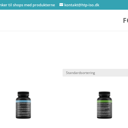
inker til shops med produkterne
kontakt@htp-iso.dk
F