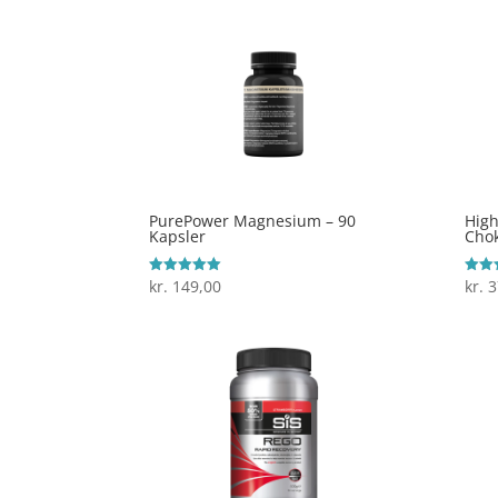
PurePower Magnesium – 90
High
Kapsler
Chok
kr.
149,00
kr.
3
Vurderet
Vurde
5
3.9
ud af 5
ud af