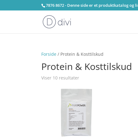
7876 8672 - Denne side er et produktkatalog og l
Forside
/ Protein & Kosttilskud
Protein & Kosttilskud
Viser 10 resultater