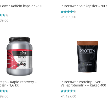
Power Koffein kapsler – 90
PurePower Salt kapsler – 90 s
kr.
199,00
Vurderet
4.4
39,00
ret
ud af 5
 5
Rego – Rapid recovery –
PurePower Proteinpulver –
bær – 1,6 kg
Valleproteindrik – Kakao 400
99,00
kr.
127,00
ret
Vurderet
4.5
 5
ud af 5