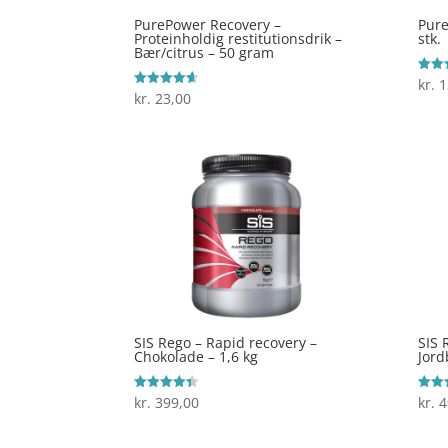
PurePower Recovery –
Pure
Proteinholdig restitutionsdrik –
stk.
Bær/citrus – 50 gram
kr.
1
Vurde
3.8
kr.
23,00
Vurderet
ud af
4.6
ud af 5
SIS Rego – Rapid recovery –
SIS 
Chokolade – 1,6 kg
Jord
kr.
399,00
kr.
4
Vurderet
Vurde
4.4
4.5
ud af 5
ud af