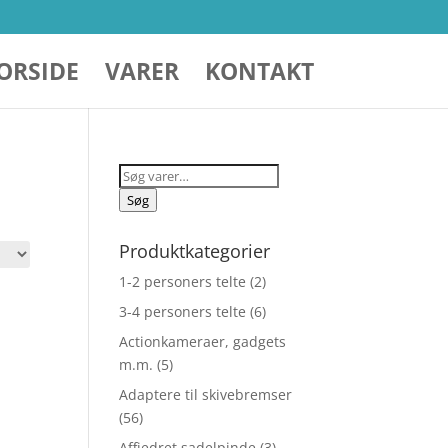
ORSIDE
VARER
KONTAKT
Søg
efter:
Søg
Produktkategorier
1-2 personers telte
(2)
3-4 personers telte
(6)
Actionkameraer, gadgets
m.m.
(5)
Adaptere til skivebremser
(56)
Affjedret sadelpinde
(3)