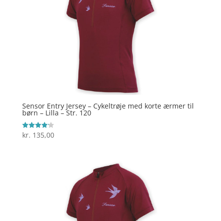
Sensor Entry Jersey – Cykeltrøje med korte ærmer til
børn – Lilla – Str. 120
kr.
135,00
Vurderet
4.2
ud af 5