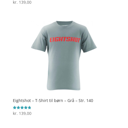
kr.
139,00
Vurderet
4.6
ud af 5
Eightshot – T-Shirt til børn – Grå – Str. 140
kr.
139,00
Vurderet
4.8
ud af 5