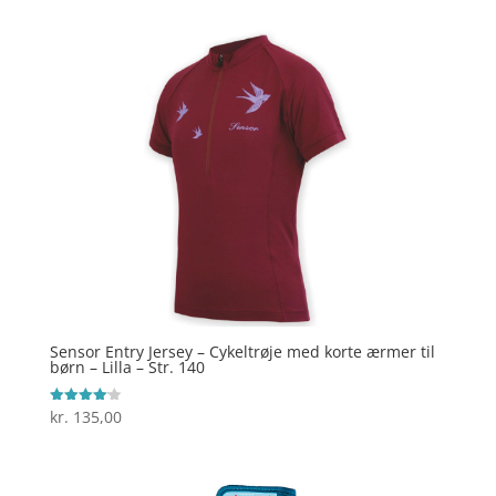
Sensor Entry Jersey – Cykeltrøje med korte ærmer til
børn – Lilla – Str. 140
kr.
135,00
Vurderet
4.1
ud af 5