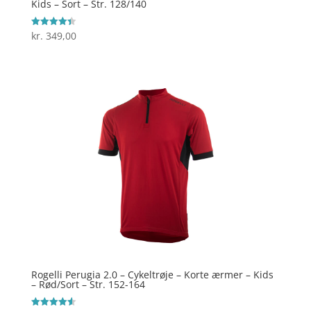
Kids – Sort – Str. 128/140
kr.
349,00
Vurderet
4.4
ud af 5
Rogelli Perugia 2.0 – Cykeltrøje – Korte ærmer – Kids
– Rød/Sort – Str. 152-164