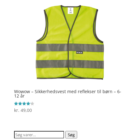
Wowow – Sikkerhedsvest med reflekser til børn – 6-
12 år
kr.
49,00
Vurderet
4.2
ud af 5
Søg
Søg