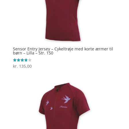
Sensor Entry Jersey – Cykeltrøje med korte ærmer til
børn – Lilla – Str. 150
kr.
135,00
Vurderet
3.9
ud af 5