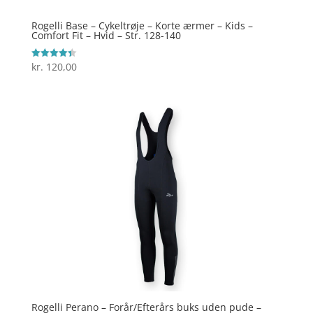
Rogelli Base – Cykeltrøje – Korte ærmer – Kids –
Comfort Fit – Hvid – Str. 128-140
kr.
120,00
Vurderet
4.4
ud af 5
Rogelli Perano – Forår/Efterårs buks uden pude –