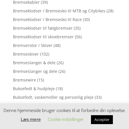
Bremsekabler
(39)
Bremseklodser / Bremsesko til MTB og Citybikes
(28)
Bremseklodser / Bremsesko til Race
(30)
Bremseklodser til fælgbremser
(35)
Bremseklodser til skivebremser
(56)
Bremserotor / Skiver
(48)
Bremseskiver
(102)
Bremseslanger & dele
(26)
Bremseslanger og dele
(26)
Bremsewire
(15)
Buksefedt & hudpleje
(18)
Buksefedt, vaskemidler og personlig pleje
(33)
Bukser
(4)
Denne hjemmeside bruger cookies til at forbedre din oplevelse.
Bukser & Shorts
(84)
Læs mere
Cookie indstillinger
Accepter
Campagnolo 10 speed
(1)