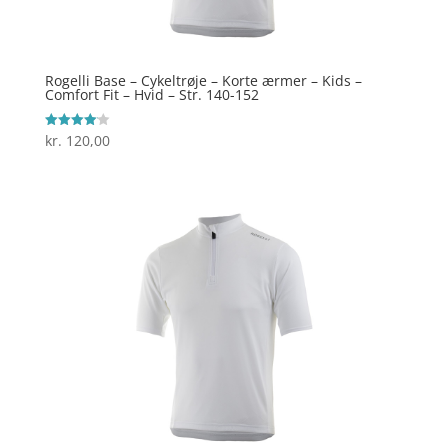
Rogelli Base – Cykeltrøje – Korte ærmer – Kids –
Comfort Fit – Hvid – Str. 140-152
kr.
120,00
Vurderet
4.1
ud af 5