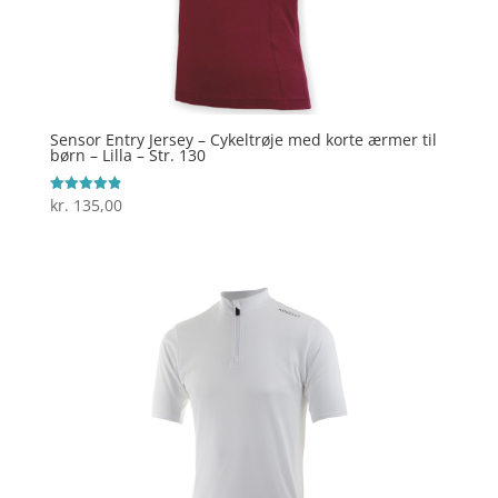
Sensor Entry Jersey – Cykeltrøje med korte ærmer til
børn – Lilla – Str. 130
kr.
135,00
Vurderet
4.9
ud af 5