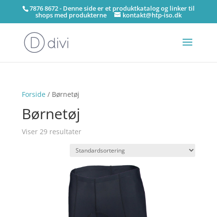
7876 8672 - Denne side er et produktkatalog og linker til
shops med produkterne
kontakt@htp-iso.dk
Forside
/ Børnetøj
Børnetøj
Viser 29 resultater