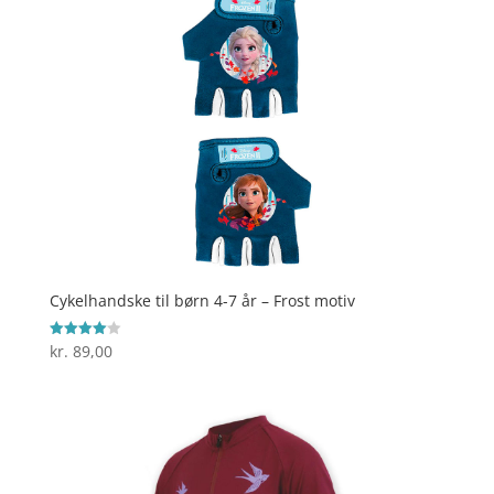
Cykelhandske til børn 4-7 år – Frost motiv
kr.
89,00
Vurderet
4
ud af 5