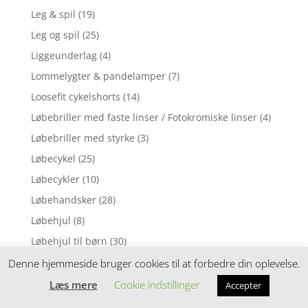
Leg & spil
(19)
Leg og spil
(25)
Liggeunderlag
(4)
Lommelygter & pandelamper
(7)
Loosefit cykelshorts
(14)
Løbebriller med faste linser / Fotokromiske linser
(4)
Løbebriller med styrke
(3)
Løbecykel
(25)
Løbecykler
(10)
Løbehandsker
(28)
Løbehjul
(8)
Løbehjul til børn
(30)
Løbehjul til junior/voksen
(3)
Denne hjemmeside bruger cookies til at forbedre din oplevelse.
Løbestrømper
(15)
Læs mere
Cookie indstillinger
Accepter
Løbeure & elektronik
(3)