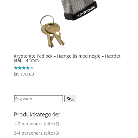
Kryptonite Padlock – Hængelås med nøgle – Hærdet
stål – 44mm
kr.
170,00
Vurderet
3.9
ud af 5
Søg
Søg
efter:
Produktkategorier
1-2 personers telte
(2)
3-4 personers telte
(6)