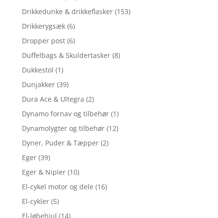
Drikkedunke & drikkeflasker
(153)
Drikkerygsæk
(6)
Dropper post
(6)
Duffelbags & Skuldertasker
(8)
Dukkestol
(1)
Dunjakker
(39)
Dura Ace & Ultegra
(2)
Dynamo fornav og tilbehør
(1)
Dynamolygter og tilbehør
(12)
Dyner, Puder & Tæpper
(2)
Eger
(39)
Eger & Nipler
(10)
El-cykel motor og dele
(16)
El-cykler
(5)
El-løbehjul
(14)