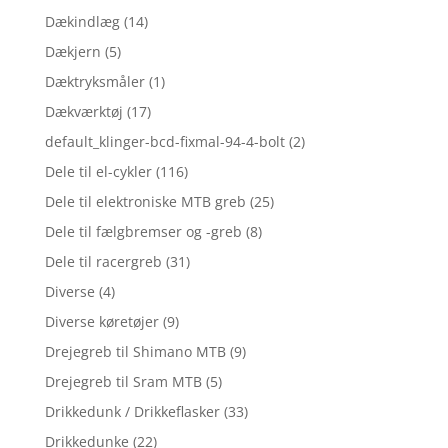
Dækindlæg
(14)
Dækjern
(5)
Dæktryksmåler
(1)
Dækværktøj
(17)
default_klinger-bcd-fixmal-94-4-bolt
(2)
Dele til el-cykler
(116)
Dele til elektroniske MTB greb
(25)
Dele til fælgbremser og -greb
(8)
Dele til racergreb
(31)
Diverse
(4)
Diverse køretøjer
(9)
Drejegreb til Shimano MTB
(9)
Drejegreb til Sram MTB
(5)
Drikkedunk / Drikkeflasker
(33)
Drikkedunke
(22)