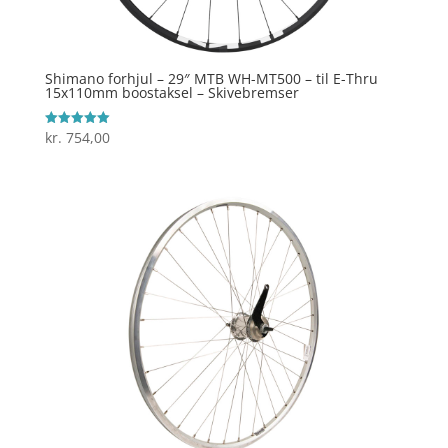
Shimano forhjul – 29″ MTB WH-MT500 – til E-Thru
15x110mm boostaksel – Skivebremser
kr.
754,00
Vurderet
5
ud af 5