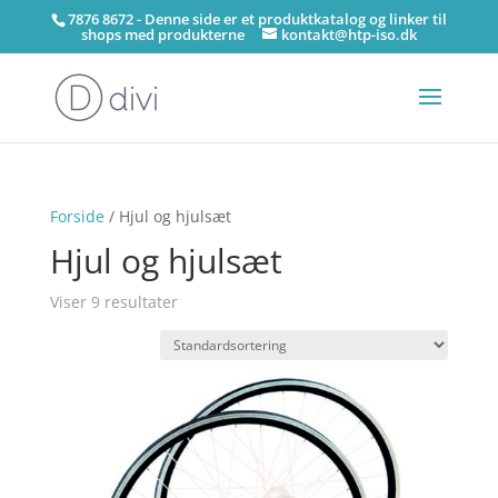
7876 8672 - Denne side er et produktkatalog og linker til
shops med produkterne
kontakt@htp-iso.dk
Forside
/ Hjul og hjulsæt
Hjul og hjulsæt
Viser 9 resultater