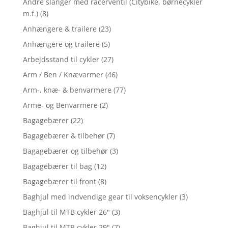
Andre slanger med racerventil (Citybike, børnecykler
m.f.)
(8)
Anhængere & trailere
(23)
Anhængere og trailere
(5)
Arbejdsstand til cykler
(27)
Arm / Ben / Knævarmer
(46)
Arm-, knæ- & benvarmere
(77)
Arme- og Benvarmere
(2)
Bagagebærer
(22)
Bagagebærer & tilbehør
(7)
Bagagebærer og tilbehør
(3)
Bagagebærer til bag
(12)
Bagagebærer til front
(8)
Baghjul med indvendige gear til voksencykler
(3)
Baghjul til MTB cykler 26"
(3)
Baghjul til MTB cykler 29"
(7)