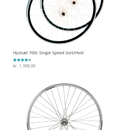
Hjulsæt 700c Single Speed Sort/Hvid
kr.
1.399,00
Vurderet
4.4
ud af 5