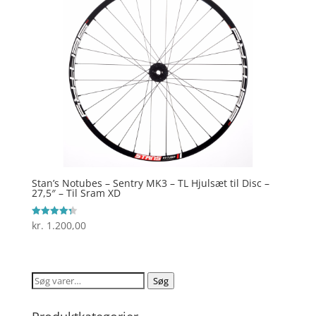
Stan’s Notubes – Sentry MK3 – TL Hjulsæt til Disc –
27,5″ – Til Sram XD
kr.
1.200,00
Vurderet
4.3
ud af 5
Søg
Søg
efter: