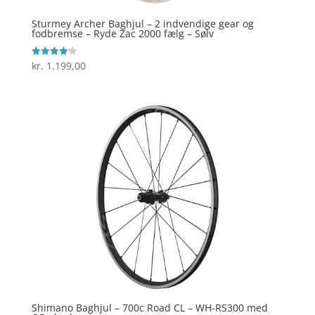
Sturmey Archer Baghjul – 2 indvendige gear og
fodbremse – Ryde Zac 2000 fælg – Sølv
kr.
1.199,00
Vurderet
4.2
ud af 5
Shimano Baghjul – 700c Road CL – WH-RS300 med