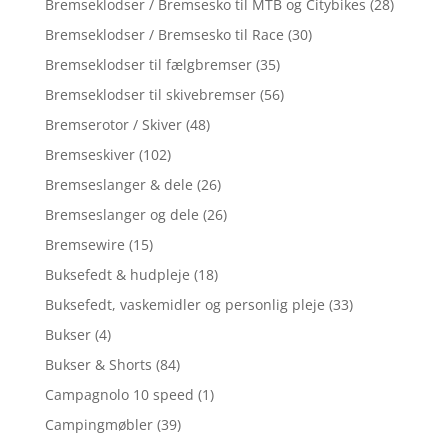
Bremseklodser / Bremsesko til MTB og Citybikes
(28)
Bremseklodser / Bremsesko til Race
(30)
Bremseklodser til fælgbremser
(35)
Bremseklodser til skivebremser
(56)
Bremserotor / Skiver
(48)
Bremseskiver
(102)
Bremseslanger & dele
(26)
Bremseslanger og dele
(26)
Bremsewire
(15)
Buksefedt & hudpleje
(18)
Buksefedt, vaskemidler og personlig pleje
(33)
Bukser
(4)
Bukser & Shorts
(84)
Campagnolo 10 speed
(1)
Campingmøbler
(39)