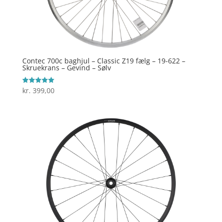
Contec 700c baghjul – Classic Z19 fælg – 19-622 –
Skruekrans – Gevind – Sølv
kr.
399,00
Vurderet
5
ud af 5