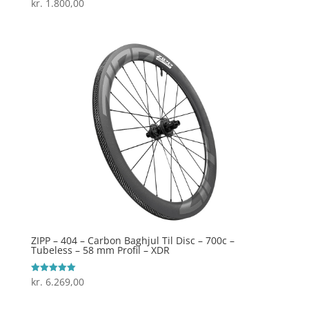
kr.
1.800,00
Vurderet
4.9
ud af 5
ZIPP – 404 – Carbon Baghjul Til Disc – 700c –
Tubeless – 58 mm Profil – XDR
kr.
6.269,00
Vurderet
5
ud af 5