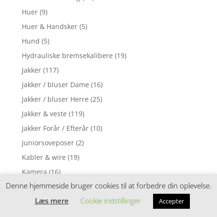
Huer
(9)
Huer & Handsker
(5)
Hund
(5)
Hydrauliske bremsekalibere
(19)
Jakker
(117)
Jakker / bluser Dame
(16)
Jakker / bluser Herre
(25)
Jakker & veste
(119)
Jakker Forår / Efterår
(10)
Juniorsoveposer
(2)
Kabler & wire
(19)
Kamera
(16)
Denne hjemmeside bruger cookies til at forbedre din oplevelse.
Kanttrådsdæk til MTB cykler 24"
(3)
Læs mere
Cookie indstillinger
Kanttrådsdæk til MTB cykler 26"
(31)
Accepter
Kanttrådsdæk til MTB cykler 27,5" / 650B
(17)