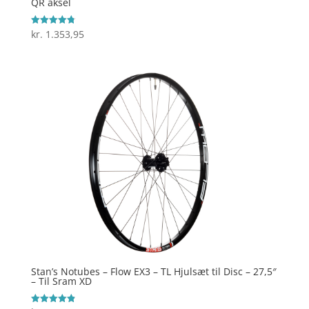
QR aksel
kr.
1.353,95
Vurderet
4.8
ud af 5
Stan’s Notubes – Flow EX3 – TL Hjulsæt til Disc – 27,5″
– Til Sram XD