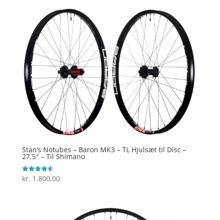
Stan’s Notubes – Baron MK3 – TL Hjulsæt til Disc –
27,5″ – Til Shimano
kr.
1.800,00
Vurderet
4.6
ud af 5