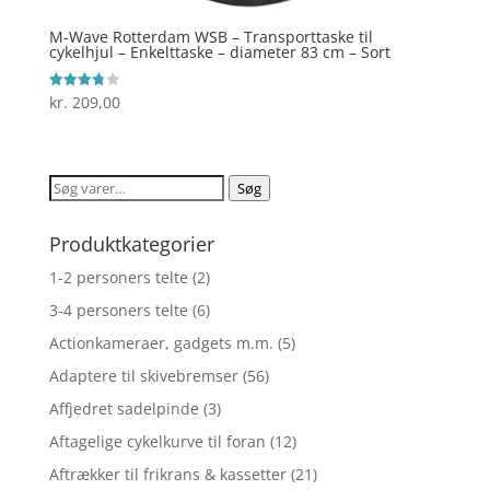
M-Wave Rotterdam WSB – Transporttaske til
cykelhjul – Enkelttaske – diameter 83 cm – Sort
kr.
209,00
Vurderet
3.8
ud af 5
Søg
Søg
efter:
Produktkategorier
1-2 personers telte
(2)
3-4 personers telte
(6)
Actionkameraer, gadgets m.m.
(5)
Adaptere til skivebremser
(56)
Affjedret sadelpinde
(3)
Aftagelige cykelkurve til foran
(12)
Aftrækker til frikrans & kassetter
(21)