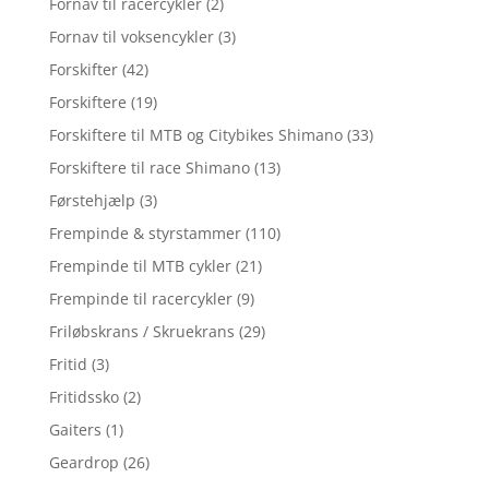
Fornav til racercykler
(2)
Fornav til voksencykler
(3)
Forskifter
(42)
Forskiftere
(19)
Forskiftere til MTB og Citybikes Shimano
(33)
Forskiftere til race Shimano
(13)
Førstehjælp
(3)
Frempinde & styrstammer
(110)
Frempinde til MTB cykler
(21)
Frempinde til racercykler
(9)
Friløbskrans / Skruekrans
(29)
Fritid
(3)
Fritidssko
(2)
Gaiters
(1)
Geardrop
(26)