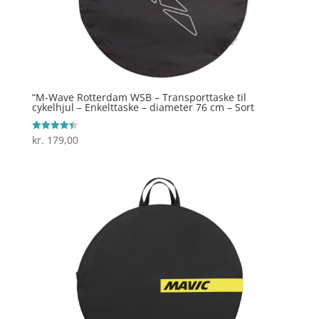
“M-Wave Rotterdam WSB – Transporttaske til
cykelhjul – Enkelttaske – diameter 76 cm – Sort
kr.
179,00
Vurderet
4.4
ud af 5