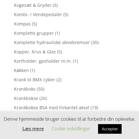
Kogesæt & Gryder
(5)
Kombi- / Vendepedaler
(5)
Kompas
(5)
Komplette grupper
(1)
Komplette hydrauliske skivebremser
(30)
Kopper, Krus & Glas
(5)
Kortholder, gpsholder m.m.
(1)
Køkken
(1)
Krank til BMX cykler
(2)
Krankboks
(50)
Krankbokse
(26)
Krankbokse BSA med Firkantet aksel
(19)
Krankbokse BSA med Octalink aksel
(8)
Denne hjemmeside bruger cookies til at forbedre din oplevelse.
Krankbokse BSA til GXP og DUB
(2)
Læs mere
Cookie indstillinger
Accepter
Krankbokse BSA til Hollowtech II
(6)