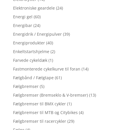
Elektroniske geardele
(24)
Energi gel
(60)
Energibar
(24)
Energidrik / Energipulver
(39)
Energiprodukter
(40)
Enkeltstartshjelme
(2)
Farvede cykeldæk
(1)
Fastmonterede cykelkurve til foran
(14)
Fælgbånd / Fælgtape
(61)
Fælgbremser
(5)
Fælgbremser (Bremseklo & V-bremser)
(13)
Fælgbremser til BMX cykler
(1)
Fælgbremser til MTB og Citybikes
(4)
Fælgbremser til racercykler
(29)
Fælge
(4)