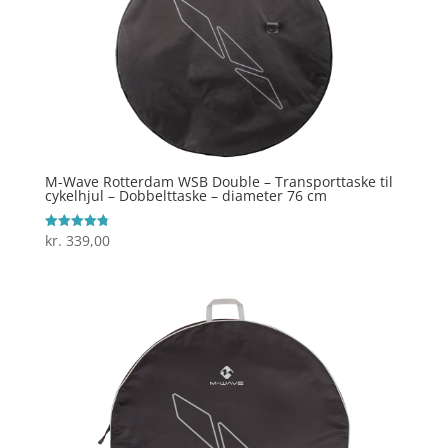
M-Wave Rotterdam WSB Double – Transporttaske til
cykelhjul – Dobbelttaske – diameter 76 cm
kr.
339,00
Vurderet
4.8
ud af 5