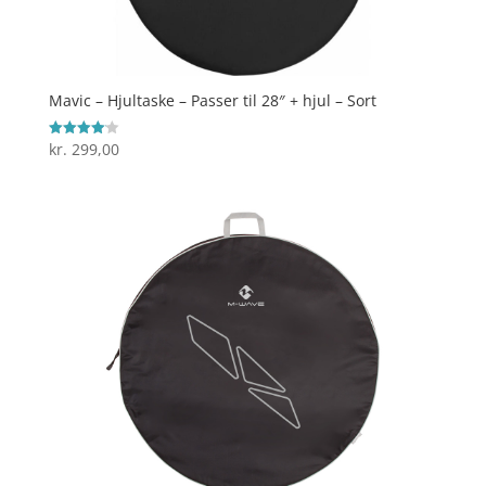
Mavic – Hjultaske – Passer til 28″ + hjul – Sort
kr.
299,00
Vurderet
4.1
ud af 5