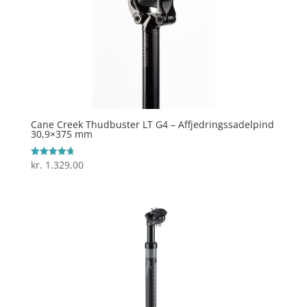
Cane Creek Thudbuster LT G4 – Affjedringssadelpind
30,9×375 mm
kr.
1.329,00
Vurderet
4.7
ud af 5