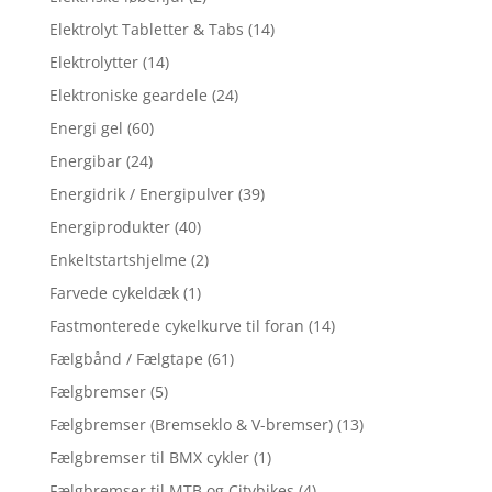
Elektrolyt Tabletter & Tabs
(14)
Elektrolytter
(14)
Elektroniske geardele
(24)
Energi gel
(60)
Energibar
(24)
Energidrik / Energipulver
(39)
Energiprodukter
(40)
Enkeltstartshjelme
(2)
Farvede cykeldæk
(1)
Fastmonterede cykelkurve til foran
(14)
Fælgbånd / Fælgtape
(61)
Fælgbremser
(5)
Fælgbremser (Bremseklo & V-bremser)
(13)
Fælgbremser til BMX cykler
(1)
Fælgbremser til MTB og Citybikes
(4)