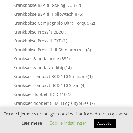
Krankbokse BSA til GXP og DUB
(2)
Krankbokse BSA til Hollowtech II
(6)
Krankbokse Campagnolo Ultra Torque
(2)
Krankbokse Pressfit BB30
(1)
Krankbokse Pressfit GXP
(1)
Krankbokse Pressfit til Shimano m.f.
(8)
Kranksæt & pedalarme
(332)
Kranksæt & pedalværktøj
(14)
Kranksæt compact BCD 110 Shimano
(1)
Kranksæt compact BCD 110 Sram
(4)
Kranksæt dobbelt BCD 110
(7)
Kranksæt dobbelt til MTB og Citybikes
(7)
Kranksæt enkelt til Citybikes
(9)
Denne hjemmeside bruger cookies til at forbedre din oplevelse.
Kranksæt enkelt til MTB
(26)
Læs mere
Cookie indstillinger
Accepter
Kranksæt singlespeed
(1)