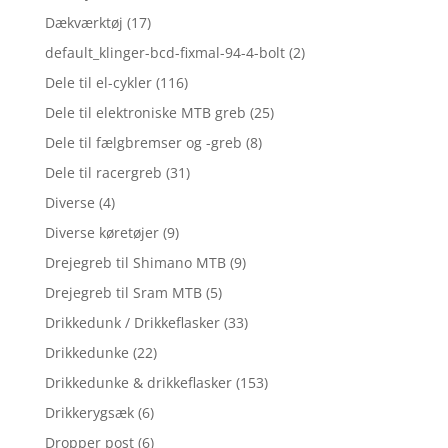
Dækværktøj
(17)
default_klinger-bcd-fixmal-94-4-bolt
(2)
Dele til el-cykler
(116)
Dele til elektroniske MTB greb
(25)
Dele til fælgbremser og -greb
(8)
Dele til racergreb
(31)
Diverse
(4)
Diverse køretøjer
(9)
Drejegreb til Shimano MTB
(9)
Drejegreb til Sram MTB
(5)
Drikkedunk / Drikkeflasker
(33)
Drikkedunke
(22)
Drikkedunke & drikkeflasker
(153)
Drikkerygsæk
(6)
Dropper post
(6)