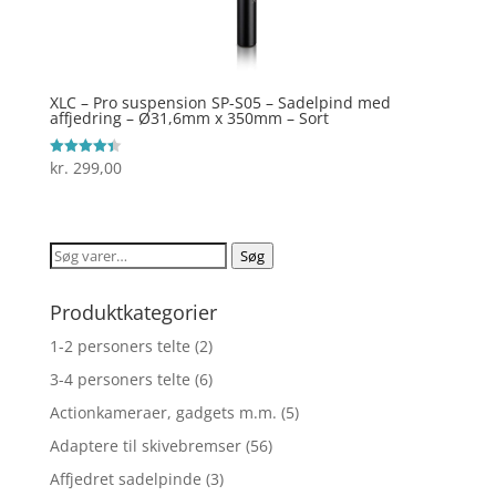
XLC – Pro suspension SP-S05 – Sadelpind med
affjedring – Ø31,6mm x 350mm – Sort
kr.
299,00
Vurderet
4.4
ud af 5
Søg
Søg
efter:
Produktkategorier
1-2 personers telte
(2)
3-4 personers telte
(6)
Actionkameraer, gadgets m.m.
(5)
Adaptere til skivebremser
(56)
Affjedret sadelpinde
(3)