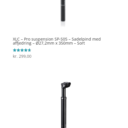
XLC – Pro suspension SP-S05 – Sadelpind med
affjedring – Ø27,2mm x 350mm – Sort
kr.
299,00
Vurderet
4.7
ud af 5