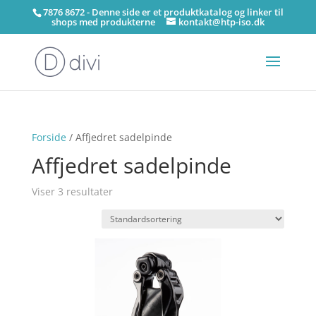
7876 8672 - Denne side er et produktkatalog og linker til
shops med produkterne
kontakt@htp-iso.dk
Forside
/ Affjedret sadelpinde
Affjedret sadelpinde
Viser 3 resultater