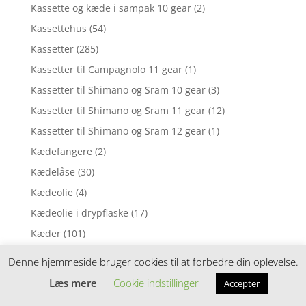
Kassette og kæde i sampak 10 gear
(2)
Kassettehus
(54)
Kassetter
(285)
Kassetter til Campagnolo 11 gear
(1)
Kassetter til Shimano og Sram 10 gear
(3)
Kassetter til Shimano og Sram 11 gear
(12)
Kassetter til Shimano og Sram 12 gear
(1)
Kædefangere
(2)
Kædelåse
(30)
Kædeolie
(4)
Kædeolie i drypflaske
(17)
Kæder
(101)
Kæder til 10 udvendige gear
(7)
Denne hjemmeside bruger cookies til at forbedre din oplevelse.
Kæder til 11 udvendige gear
(7)
Læs mere
Cookie indstillinger
Accepter
Kæder til 12 udvendige gear
(4)