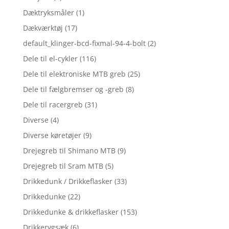
Dæktryksmåler
(1)
Dækværktøj
(17)
default_klinger-bcd-fixmal-94-4-bolt
(2)
Dele til el-cykler
(116)
Dele til elektroniske MTB greb
(25)
Dele til fælgbremser og -greb
(8)
Dele til racergreb
(31)
Diverse
(4)
Diverse køretøjer
(9)
Drejegreb til Shimano MTB
(9)
Drejegreb til Sram MTB
(5)
Drikkedunk / Drikkeflasker
(33)
Drikkedunke
(22)
Drikkedunke & drikkeflasker
(153)
Drikkerygsæk
(6)