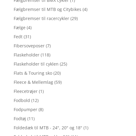
Fælgbremser til BMX cykler
(1)
Fælgbremser til MTB og Citybikes
(4)
Fælgbremser til racercykler
(29)
Fælge
(4)
Fedt
(31)
Fibersoveposer
(7)
Flaskeholder
(118)
Flaskeholder til cyklen
(25)
Flats & Touring sko
(20)
Fleece & Mellemlag
(59)
Fleecetrøjer
(1)
Fodbold
(12)
Fodpumper
(8)
Fodtøj
(11)
Foldedæk til MTB - 24", 20" og 18"
(1)