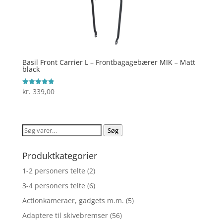
Basil Front Carrier L – Frontbagagebærer MIK – Matt
black
kr.
339,00
Vurderet
4.9
ud af 5
Søg
Søg
efter:
Produktkategorier
1-2 personers telte
(2)
3-4 personers telte
(6)
Actionkameraer, gadgets m.m.
(5)
Adaptere til skivebremser
(56)