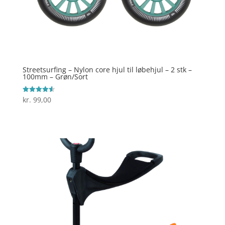
Streetsurfing – Nylon core hjul til løbehjul – 2 stk –
100mm – Grøn/Sort
kr.
99,00
Vurderet
4.6
ud af 5