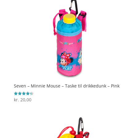
Seven – Minnie Mouse – Taske til drikkedunk – Pink
kr.
20,00
Vurderet
4.3
ud af 5