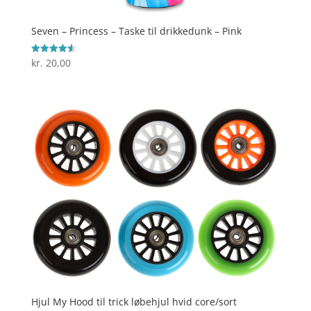
Seven – Princess – Taske til drikkedunk – Pink
kr.
20,00
Vurderet
4.6
ud af 5
Hjul My Hood til trick løbehjul hvid core/sort