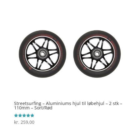
ud af 5
Streetsurfing – Aluminiums hjul til løbehjul – 2 stk –
110mm – Sort/Rød
kr.
259,00
Vurderet
4.9
ud af 5