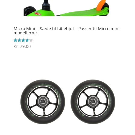
Micro Mini – Sæde til løbehjul – Passer til Micro mini
modellerne
kr.
79,00
Vurderet
4.2
ud af 5