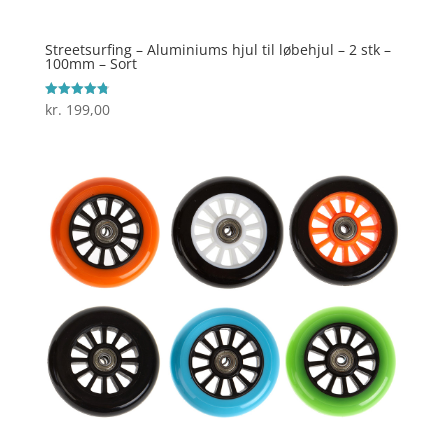
Streetsurfing – Aluminiums hjul til løbehjul – 2 stk –
100mm – Sort
kr.
199,00
Vurderet
4.8
ud af 5