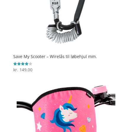
Save My Scooter – Wirelås til løbehjul mm.
kr.
149,00
Vurderet
4.1
ud af 5