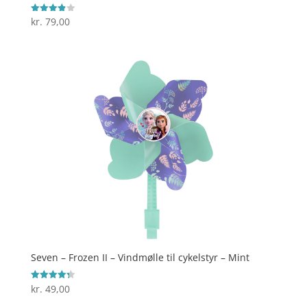
kr.
79,00
Vurderet
3.9
ud af 5
Seven – Frozen II – Vindmølle til cykelstyr – Mint
kr.
49,00
Vurderet
4.3
ud af 5