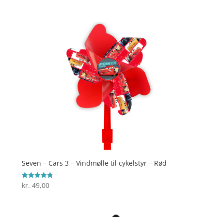
4.8
ud af 5
Seven – Cars 3 – Vindmølle til cykelstyr – Rød
kr.
49,00
Vurderet
4.8
ud af 5