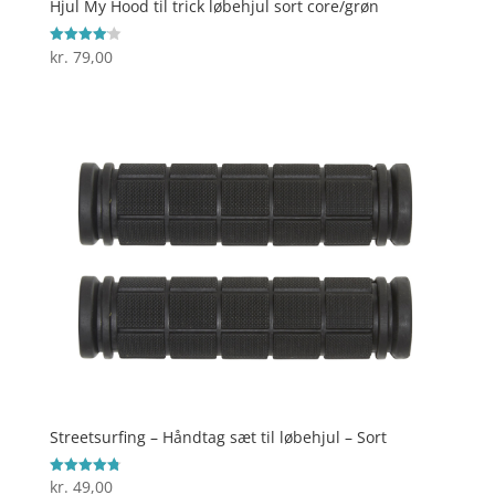
Hjul My Hood til trick løbehjul sort core/grøn
kr.
79,00
Vurderet
4.1
ud af 5
Streetsurfing – Håndtag sæt til løbehjul – Sort
kr.
49,00
Vurderet