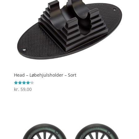
Head – Løbehjulsholder – Sort
kr.
59,00
Vurderet
4.2
ud af 5