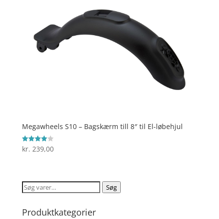
Megawheels S10 – Bagskærm till 8″ til El-løbehjul
kr.
239,00
Vurderet
4
ud af 5
Søg
Søg
efter:
Produktkategorier