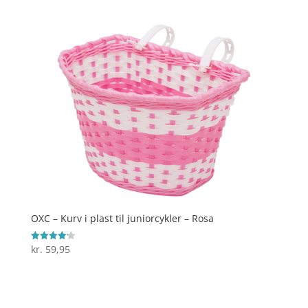
OXC – Kurv i plast til juniorcykler – Rosa
kr.
59,95
Vurderet
4.2
ud af 5