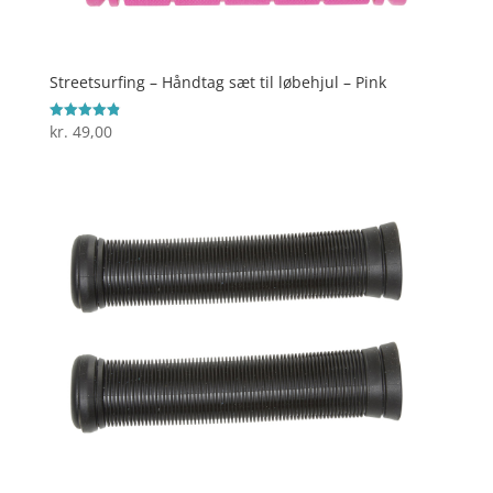
Streetsurfing – Håndtag sæt til løbehjul – Pink
kr.
49,00
Vurderet
4.9
ud af 5