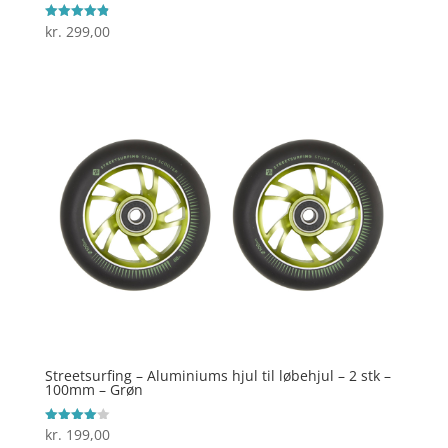
kr.
299,00
Vurderet
4.9
ud af 5
Streetsurfing – Aluminiums hjul til løbehjul – 2 stk –
100mm – Grøn
kr.
199,00
Vurderet
4