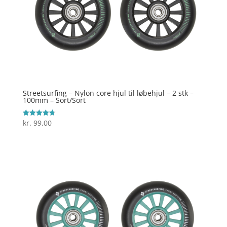
Streetsurfing – Nylon core hjul til løbehjul – 2 stk –
100mm – Sort/Sort
kr.
99,00
Vurderet
4.7
ud af 5