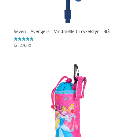
Seven – Avengers – Vindmølle til cykelstyr – Blå
kr.
49,00
Vurderet
4.9
ud af 5