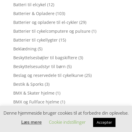
Batteri til elcykel
(12)
Batterier & Opladere
(103)
Batterier og opladere til el-cykler
(29)
Batterier til cykelcomputere og pulsure
(1)
Batterier til cykellygter
(15)
Beklædning
(5)
Beskyttelsesbøjler til bagskiftere
(3)
Beskyttelsesudstyr til børn
(5)
Beslag og reservedele til cykelkurve
(25)
Bestik & Sporks
(3)
BMX & Skater hjelme
(1)
BMX og Fullface hjelme
(1)
Bolde
(1)
Denne hjemmeside bruger cookies til at forbedre din oplevelse.
Boldpumper
(1)
Læs mere
Cookie indstillinger
Accepter
Bøjlelåse
(5)