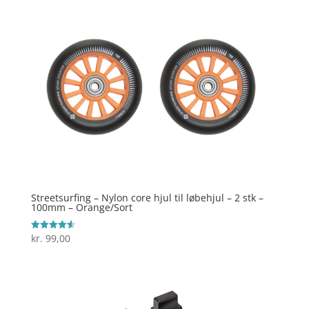
Streetsurfing – Nylon core hjul til løbehjul – 2 stk –
100mm – Orange/Sort
kr.
99,00
Vurderet
4.6
ud af 5