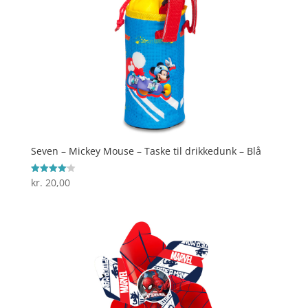
Seven – Mickey Mouse – Taske til drikkedunk – Blå
kr.
20,00
Vurderet
4.1
ud af 5