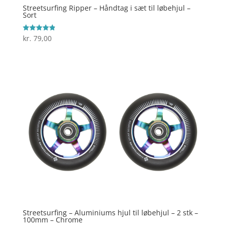
Streetsurfing Ripper – Håndtag i sæt til løbehjul –
Sort
kr.
79,00
Vurderet
4.9
ud af 5
Streetsurfing – Aluminiums hjul til løbehjul – 2 stk –
100mm – Chrome