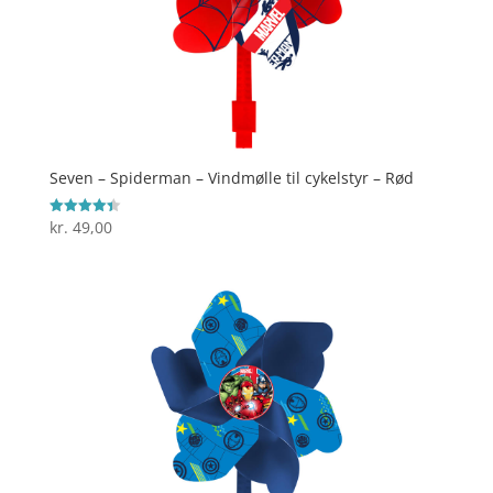
Seven – Spiderman – Vindmølle til cykelstyr – Rød
kr.
49,00
Vurderet
4.4
ud af 5