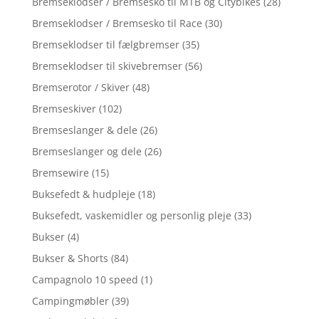
Bremseklodser / Bremsesko til MTB og Citybikes
(28)
Bremseklodser / Bremsesko til Race
(30)
Bremseklodser til fælgbremser
(35)
Bremseklodser til skivebremser
(56)
Bremserotor / Skiver
(48)
Bremseskiver
(102)
Bremseslanger & dele
(26)
Bremseslanger og dele
(26)
Bremsewire
(15)
Buksefedt & hudpleje
(18)
Buksefedt, vaskemidler og personlig pleje
(33)
Bukser
(4)
Bukser & Shorts
(84)
Campagnolo 10 speed
(1)
Campingmøbler
(39)