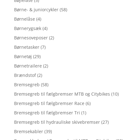
Bøjlelåse
(5)
Børne- & juniorcykler
(58)
Børnelåse
(4)
Børnerygsæk
(4)
Børnesoveposer
(2)
Børnetasker
(7)
Børnetøj
(29)
Børnetrailere
(2)
Brændstof
(2)
Bremsegreb
(58)
Bremsegreb til fælgbremser MTB og Citybikes
(10)
Bremsegreb til fælgbremser Race
(6)
Bremsegreb til fælgbremser Tri
(1)
Bremsegreb til hydrauliske skivebremser
(27)
Bremsekabler
(39)