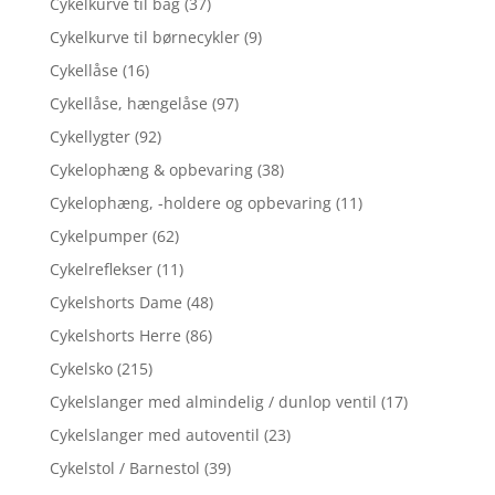
Cykelkurve til bag
(37)
Cykelkurve til børnecykler
(9)
Cykellåse
(16)
Cykellåse, hængelåse
(97)
Cykellygter
(92)
Cykelophæng & opbevaring
(38)
Cykelophæng, -holdere og opbevaring
(11)
Cykelpumper
(62)
Cykelreflekser
(11)
Cykelshorts Dame
(48)
Cykelshorts Herre
(86)
Cykelsko
(215)
Cykelslanger med almindelig / dunlop ventil
(17)
Cykelslanger med autoventil
(23)
Cykelstol / Barnestol
(39)