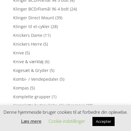
Klinger BCD/Fixmål 94 5 bolt
(4)
Klinger BCD/Fixmål 96 4 bolt
(24)
Klinger Direct Mount
(39)
Klinger til el-cykler
(28)
Knickers Dame
(11)
Knickers Herre
(5)
Knive
(5)
Knive & værktøj
(6)
Kogesæt & Gryder
(5)
Kombi- / Vendepedaler
(5)
Kompas
(5)
Komplette grupper
(1)
Komplette hydrauliske skivebremser
(30)
Denne hjemmeside bruger cookies til at forbedre din oplevelse.
Kopper, Krus & Glas
(5)
Læs mere
Cookie indstillinger
Accepter
Kortholder, gpsholder m.m.
(1)