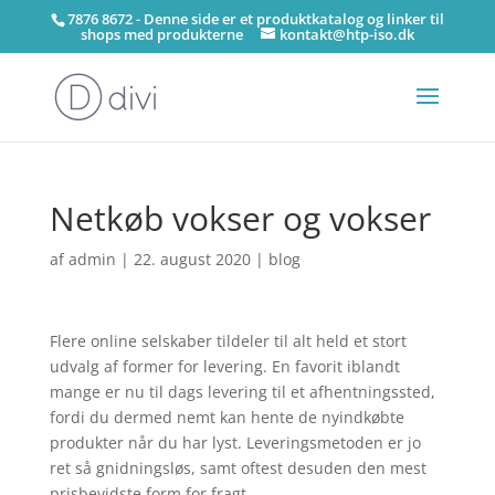
7876 8672 - Denne side er et produktkatalog og linker til
shops med produkterne
kontakt@htp-iso.dk
Netkøb vokser og vokser
af
admin
|
22. august 2020
|
blog
Flere online selskaber tildeler til alt held et stort
udvalg af former for levering. En favorit iblandt
mange er nu til dags levering til et afhentningssted,
fordi du dermed nemt kan hente de nyindkøbte
produkter når du har lyst. Leveringsmetoden er jo
ret så gnidningsløs, samt oftest desuden den mest
prisbevidste form for fragt.