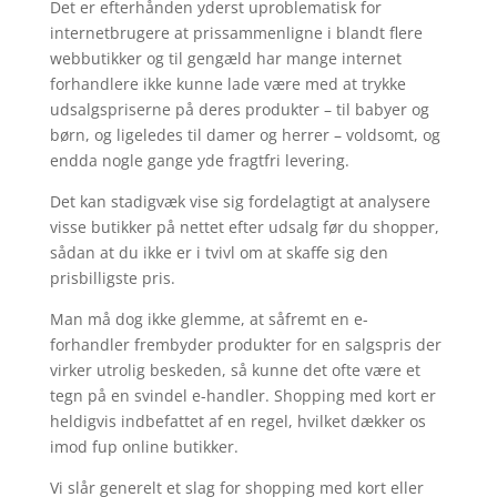
Det er efterhånden yderst uproblematisk for
internetbrugere at prissammenligne i blandt flere
webbutikker og til gengæld har mange internet
forhandlere ikke kunne lade være med at trykke
udsalgspriserne på deres produkter – til babyer og
børn, og ligeledes til damer og herrer – voldsomt, og
endda nogle gange yde fragtfri levering.
Det kan stadigvæk vise sig fordelagtigt at analysere
visse butikker på nettet efter udsalg før du shopper,
sådan at du ikke er i tvivl om at skaffe sig den
prisbilligste pris.
Man må dog ikke glemme, at såfremt en e-
forhandler frembyder produkter for en salgspris der
virker utrolig beskeden, så kunne det ofte være et
tegn på en svindel e-handler. Shopping med kort er
heldigvis indbefattet af en regel, hvilket dækker os
imod fup online butikker.
Vi slår generelt et slag for shopping med kort eller