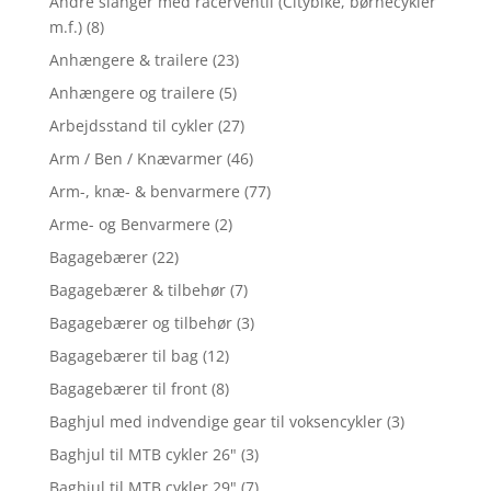
Andre slanger med racerventil (Citybike, børnecykler
m.f.)
(8)
Anhængere & trailere
(23)
Anhængere og trailere
(5)
Arbejdsstand til cykler
(27)
Arm / Ben / Knævarmer
(46)
Arm-, knæ- & benvarmere
(77)
Arme- og Benvarmere
(2)
Bagagebærer
(22)
Bagagebærer & tilbehør
(7)
Bagagebærer og tilbehør
(3)
Bagagebærer til bag
(12)
Bagagebærer til front
(8)
Baghjul med indvendige gear til voksencykler
(3)
Baghjul til MTB cykler 26"
(3)
Baghjul til MTB cykler 29"
(7)