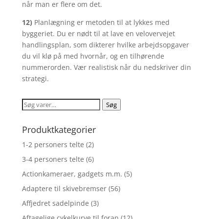
når man er flere om det.
12)
Planlægning er metoden til at lykkes med
byggeriet. Du er nødt til at lave en velovervejet
handlingsplan, som dikterer hvilke arbejdsopgaver
du vil klø på med hvornår, og en tilhørende
nummerorden. Vær realistisk når du nedskriver din
strategi.
Søg
Søg
efter:
Produktkategorier
1-2 personers telte
(2)
3-4 personers telte
(6)
Actionkameraer, gadgets m.m.
(5)
Adaptere til skivebremser
(56)
Affjedret sadelpinde
(3)
Aftagelige cykelkurve til foran
(12)