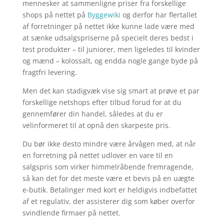
mennesker at sammenligne priser fra forskellige
shops på nettet på
Byggewiki
og derfor har flertallet
af forretninger på nettet ikke kunne lade være med
at sænke udsalgspriserne på specielt deres bedst i
test produkter – til juniorer, men ligeledes til kvinder
og mænd – kolossalt, og endda nogle gange byde på
fragtfri levering.
Men det kan stadigvæk vise sig smart at prøve et par
forskellige netshops efter tilbud forud for at du
gennemfører din handel, således at du er
velinformeret til at opnå den skarpeste pris.
Du bør ikke desto mindre være årvågen med, at når
en forretning på nettet udlover en vare til en
salgspris som virker himmelråbende fremragende,
så kan det for det meste være et bevis på en uægte
e-butik. Betalinger med kort er heldigvis indbefattet
af et regulativ, der assisterer dig som køber overfor
svindlende firmaer på nettet.