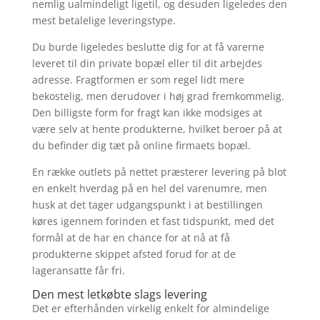
nemlig ualmindeligt ligetil, og desuden ligeledes den
mest betalelige leveringstype.
Du burde ligeledes beslutte dig for at få varerne
leveret til din private bopæl eller til dit arbejdes
adresse. Fragtformen er som regel lidt mere
bekostelig, men derudover i høj grad fremkommelig.
Den billigste form for fragt kan ikke modsiges at
være selv at hente produkterne, hvilket beroer på at
du befinder dig tæt på online firmaets bopæl.
En række outlets på nettet præsterer levering på blot
en enkelt hverdag på en hel del varenumre, men
husk at det tager udgangspunkt i at bestillingen
køres igennem forinden et fast tidspunkt, med det
formål at de har en chance for at nå at få
produkterne skippet afsted forud for at de
lageransatte får fri.
Den mest letkøbte slags levering
Det er efterhånden virkelig enkelt for almindelige