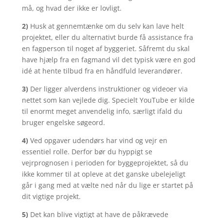
må, og hvad der ikke er lovligt.
2)
Husk at gennemtænke om du selv kan lave helt
projektet, eller du alternativt burde få assistance fra
en fagperson til noget af byggeriet. Såfremt du skal
have hjælp fra en fagmand vil det typisk være en god
idé at hente tilbud fra en håndfuld leverandører.
3)
Der ligger alverdens instruktioner og videoer via
nettet som kan vejlede dig. Specielt YouTube er kilde
til enormt meget anvendelig info, særligt ifald du
bruger engelske søgeord.
4)
Ved opgaver udendørs har vind og vejr en
essentiel rolle. Derfor bør du hyppigt se
vejrprognosen i perioden for byggeprojektet, så du
ikke kommer til at opleve at det ganske ubelejeligt
går i gang med at vælte ned når du lige er startet på
dit vigtige projekt.
5)
Det kan blive vigtigt at have de påkrævede