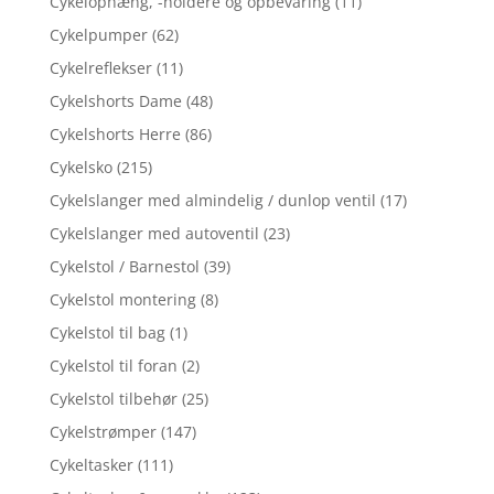
Cykelophæng, -holdere og opbevaring
(11)
Cykelpumper
(62)
Cykelreflekser
(11)
Cykelshorts Dame
(48)
Cykelshorts Herre
(86)
Cykelsko
(215)
Cykelslanger med almindelig / dunlop ventil
(17)
Cykelslanger med autoventil
(23)
Cykelstol / Barnestol
(39)
Cykelstol montering
(8)
Cykelstol til bag
(1)
Cykelstol til foran
(2)
Cykelstol tilbehør
(25)
Cykelstrømper
(147)
Cykeltasker
(111)